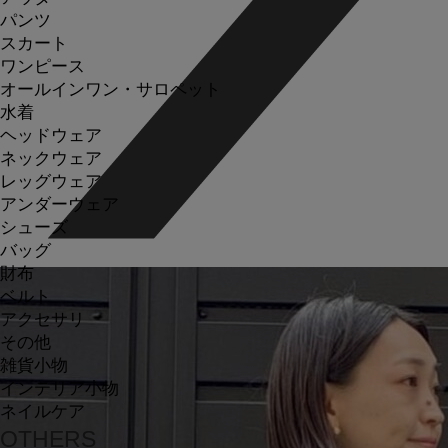
パンツ
スカート
ワンピース
オールインワン・サロペット
水着
ヘッドウェア
ネックウェア
レッグウェア
アンダーウェア
シューズ
バッグ
財布
ベルト
アクセサリ
その他
雑貨小物
インテリア小物
ネイルケア
OTHERS