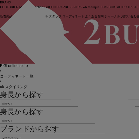
BRAND
COUTURIER
MOGA Collection
GREEN
FRAPBOIS PARK
wb
feerique
FRAPBOIS
ADIEU TRIST
新着商品
(ライブ)
ニュース
セール
スタッフ
コーディネート
よくある質問
ジャーナル
お問い合わ
ログイン
BIGI online store
/
コーディネート一覧
/
ak スタイリング
身長から探す
身長から探す
ブランドから探す