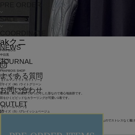
PRE ORDER
SALE
COORDINATE
ak
クニ
NEWS
FRAPBOIS
中目黒
151cm
JOURNAL
FRAPBOIS SHOP
よくある質問
2025.05.28
【ドルマンドット カットソー】
1サイズ（M）/ライトグリーン
お問い合わせ
サイズ感 : ややゆったり
着用感 : 軽い綿素材でゆったりした形なので着心地抜群です。
目をひくビビッドなカラーリングが可愛い1着です。
OUTLET
【サドール パンツ】
0サイズ（S）/グレイッシュベージュ
サイズ感 : ちょうどよい
着用感 : カットソーのような柔らかい生地を使用しており、ウエストもゴムなのでストレスなく履
薄くてかさばらないので長時間移動の旅行などにもおすすめです。
ITEMS