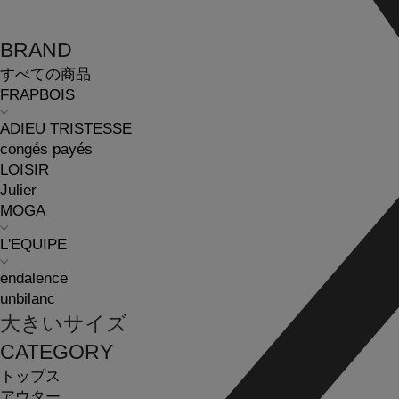
BRAND
すべての商品
FRAPBOIS
ADIEU TRISTESSE
congés payés
LOISIR
Julier
MOGA
L'EQUIPE
endalence
unbilanc
大きいサイズ
CATEGORY
トップス
アウター