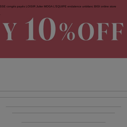
ESSE
congés payés
LOISIR
Julier
MOGA
L'EQUIPE
endalence
unbilanc
BIGI online store
せ