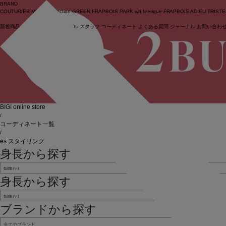
BRAND
COUTURIER
MOGA Collection
GREEN
FRAPBOIS PARK
wb
feerique
FRAPBOIS
ADIEU TRIST
新着商品
(ライブ)
ニュース
セール
スタッフ
コーディネート
よくある質問
ジャーナル
お問い合わ
ログイン
BIGI online store
/
コーディネート一覧
/
es スタイリング
身長から探す
身長から探す
ブランドから探す