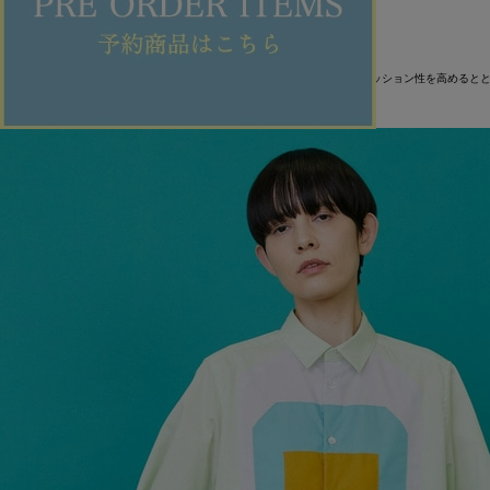
【クロスサンダル: サンダル】
着用サイズ/カラー : 3サイズ（27cm）/ブラック
サイズ感 : ジャスト
着用感 : 特徴的なモコっとしたベルトには中綿がふんだんに入っており、クッション性を高めると
ソックスを着用してのスタイルにもはまるファッション性の高い一足です。
ITEMS