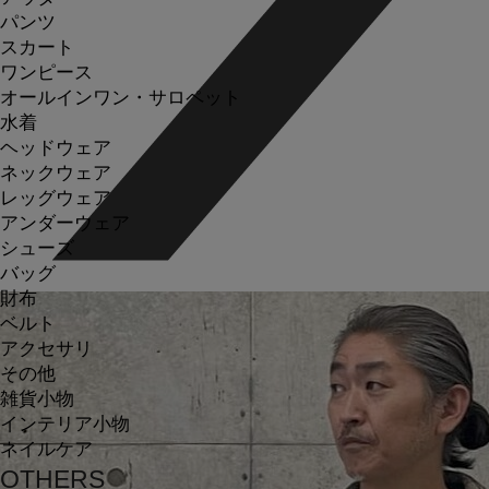
パンツ
スカート
ワンピース
オールインワン・サロペット
水着
ヘッドウェア
ネックウェア
レッグウェア
アンダーウェア
シューズ
バッグ
財布
ベルト
アクセサリ
その他
雑貨小物
インテリア小物
ネイルケア
OTHERS