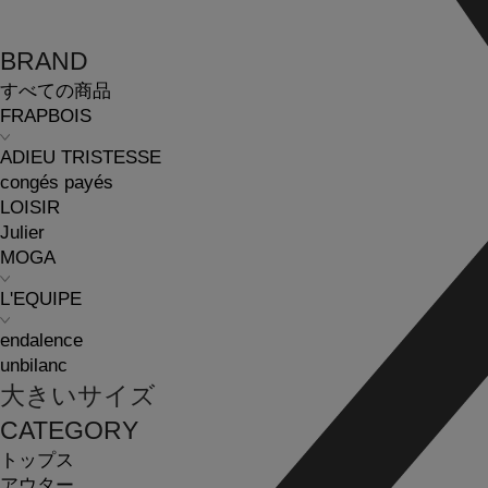
BRAND
すべての商品
FRAPBOIS
ADIEU TRISTESSE
congés payés
LOISIR
Julier
MOGA
L'EQUIPE
endalence
unbilanc
大きいサイズ
CATEGORY
トップス
アウター