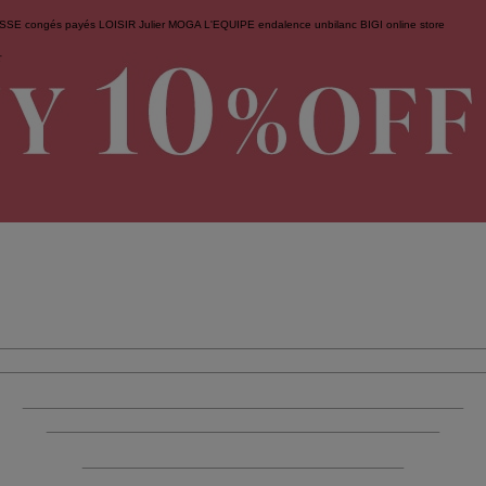
ESSE
congés payés
LOISIR
Julier
MOGA
L'EQUIPE
endalence
unbilanc
BIGI online store
せ