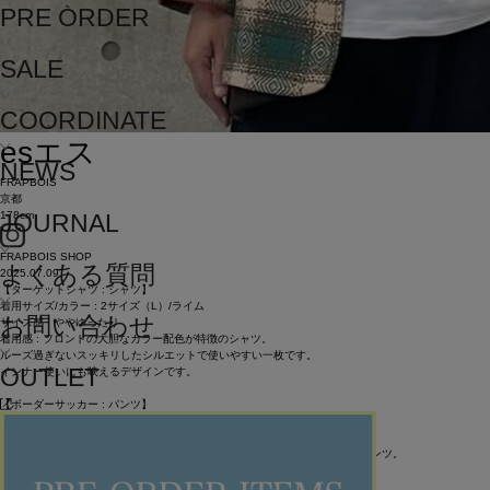
PRE ORDER
SALE
COORDINATE
es
エス
NEWS
FRAPBOIS
京都
178cm
JOURNAL
FRAPBOIS SHOP
よくある質問
2025.07.09
【ターゲットシャツ : シャツ】
着用サイズ/カラー : 2サイズ（L）/ライム
お問い合わせ
サイズ感 : ややゆったり
着用感 : フロントの大胆なカラー配色が特徴のシャツ。
ルーズ過ぎないスッキリしたシルエットで使いやすい一枚です。
OUTLET
インナー使いにも映えるデザインです。
【ボーダーサッカー : パンツ】
着用サイズ/カラー : 2サイズ（L）/ブラック
サイズ感 : ジャスト
着用感 : ボーダー状に生地の表面に凹凸感を出したサッカー素材を用いたパンツ。
軽くサラッとした着用感で、暑い季節でも快適に着用いただけます。
同素材のトップスと合わせて、セットアップでの着用もオススメです。