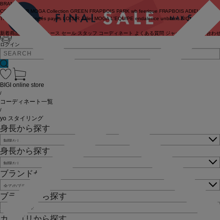
BRAND
COUTURIER
MOGA Collection
GREEN
FRAPBOIS PARK
wb
feerique
FRAPBOIS
ADIEU
TRISTESSE
congés payés
LOISIR
Julier
MOGA
L'EQUIPE
endalence
unbilanc
BIGI online store
新着商品
(ライブ)
ニュース
セール
スタッフ
コーディネート
よくある質問
ジャーナル
お問い合わ
ログイン
BIGI online store
/
コーディネート一覧
/
yo スタイリング
身長から探す
身長から探す
ブランドから探す
ブランドから探す
カテゴリから探す