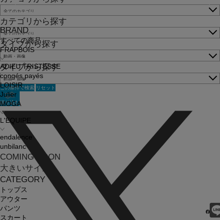
カテゴリから探す
BRAND
すべての商品
タイプから探す
FRAPBOIS
タイプから探す
ADIEU TRISTESSE
congés payés
LOISIR
この条件で検索
リセット
Julier
絞り込む
MOGA
L'EQUIPE
endalence
unbilanc
COMING SOON
大きいサイズ
CATEGORY
トップス
アウター
パンツ
スカート