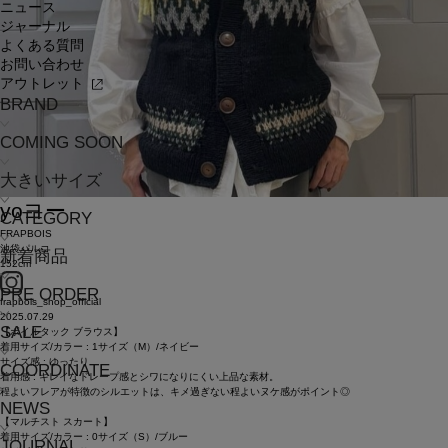
ニュース
ジャーナル
よくある質問
お問い合わせ
アウトレット
BRAND
COMING SOON
大きいサイズ
yo
ヨー
CATEGORY
FRAPBOIS
池袋パルコ
新着商品
152cm
PRE ORDER
frapbois_shop_official
2025.07.29
SALE
【ボイルタック ブラウス】
着用サイズ/カラー : 1サイズ（M）/ネイビー
サイズ感 : ゆったり
COORDINATE
着用感 : キレイなドレープ感とシワになりにくい上品な素材。
程よいフレアが特徴のシルエットは、キメ過ぎない程よいヌケ感がポイント◎
NEWS
【マルチスト スカート】
着用サイズ/カラー : 0サイズ（S）/ブルー
JOURNAL