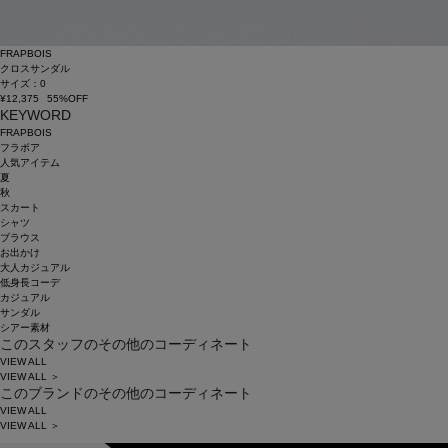
FRAPBOIS
クロスサンダル
サイズ：0
¥12,375
55%OFF
KEYWORD
FRAPBOIS
フラボア
人気アイテム
夏
秋
スカート
シャツ
ブラウス
お出かけ
大人カジュアル
低身長コーデ
カジュアル
サンダル
シアー素材
このスタッフのその他のコーディネート
VIEW ALL
VIEW ALL ＞
このブランドのその他のコーディネート
VIEW ALL
VIEW ALL ＞