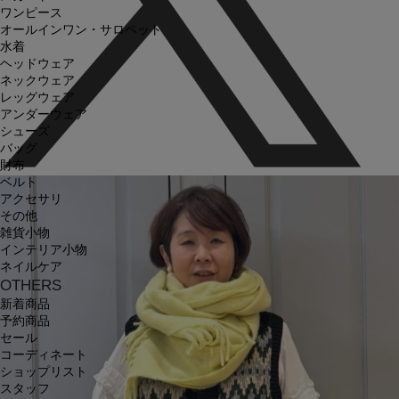
ワンピース
オールインワン・サロペット
水着
ヘッドウェア
ネックウェア
レッグウェア
アンダーウェア
シューズ
バッグ
財布
ベルト
アクセサリ
その他
雑貨小物
インテリア小物
ネイルケア
OTHERS
新着商品
予約商品
セール
コーディネート
ショップリスト
スタッフ