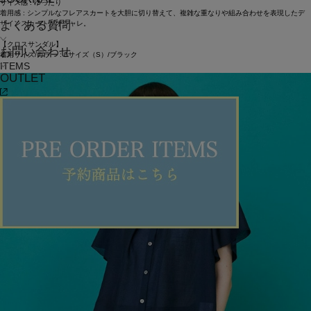
サイズ感 : ゆったり
着用感 : シンプルなフレアスカートを大胆に切り替えて、複雑な重なりや組み合わせを表現したデ
よくある質問
ザインスカートがオシャレ。
【クロスサンダル】
お問い合わせ
着用サイズ/カラー : 0サイズ（S）/ブラック
ITEMS
OUTLET