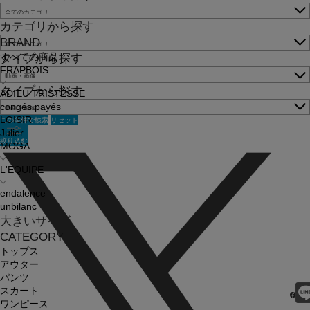
カテゴリから探す
BRAND
すべての商品
タイプから探す
FRAPBOIS
タイプから探す
ADIEU TRISTESSE
congés payés
この条件で検索
リセット
LOISIR
Julier
絞り込む
MOGA
L'EQUIPE
endalence
unbilanc
大きいサイズ
CATEGORY
トップス
アウター
パンツ
スカート
ワンピース