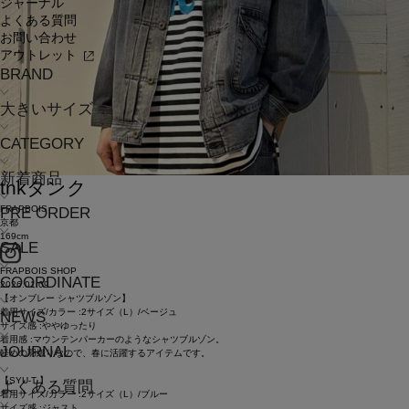
ジャーナル
よくある質問
お問い合わせ
アウトレット
BRAND
大きいサイズ
CATEGORY
新着商品
tnk
タンク
FRAPBOIS
PRE ORDER
京都
169cm
SALE
FRAPBOIS SHOP
COORDINATE
2026.01.09
【オンブレー シャツブルゾン】
着用サイズ/カラー :2サイズ（L）/ベージュ
NEWS
サイズ感 :ややゆったり
着用感 :マウンテンパーカーのようなシャツブルゾン。
JOURNAL
軽めの羽織りなので、春に活躍するアイテムです。
【SYU-T 】
よくある質問
着用サイズ/カラー :2サイズ（L）/ブルー
サイズ感 :ジャスト