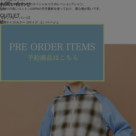
お問い合わせ
着用感 :KOBOSYUとのスペシャルコラボレーションTシャツ。
肌触りの良いコットン100%の天竺素材を使っており、着心地が良いです。
OUTLET
【オンブレー パンツ】
着用サイズ/カラー :2サイズ（L）/ベージュ
サイズ感 :ややゆったり
着用感 :オリジナルのオンブレーチェック柄を使ったパンツ。
立体的なタックで膨らみがありキレイなシルエットになっております。
ITEMS