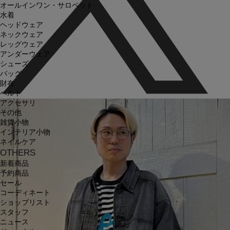
オールインワン・サロペット
水着
ヘッドウェア
ネックウェア
レッグウェア
アンダーウェア
シューズ
バッグ
財布
ベルト
アクセサリ
その他
雑貨小物
インテリア小物
ネイルケア
OTHERS
新着商品
予約商品
セール
コーディネート
ショップリスト
スタッフ
ニュース