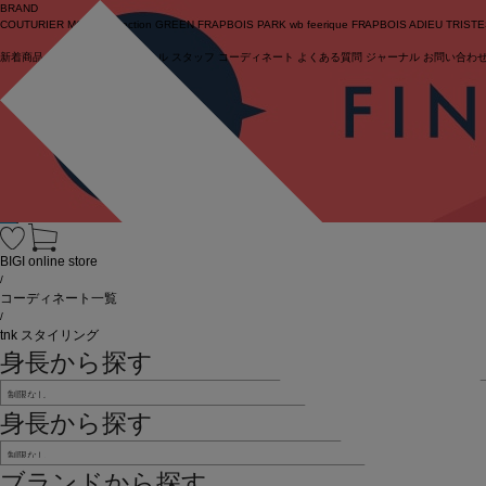
BRAND
COUTURIER
MOGA Collection
GREEN
FRAPBOIS PARK
wb
feerique
FRAPBOIS
ADIEU TRIST
新着商品
(ライブ)
ニュース
セール
スタッフ
コーディネート
よくある質問
ジャーナル
お問い合わ
ログイン
BIGI online store
/
コーディネート一覧
/
tnk スタイリング
身長から探す
身長から探す
ブランドから探す