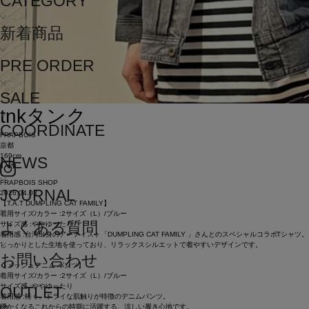
CATEGORY
新着商品
PRE ORDER
SALE
tnk
タンク
COORDINATE
FRAPBOIS
京都
169cm
NEWS
FRAPBOIS SHOP
JOURNAL
2026.04.03
【T.A.T DUMPLING CAT FAMILY】
着用サイズ/カラー :2サイズ（L）/ブルー
よくある質問
サイズ感 :ややゆったり
着用感 :台湾出身のアーティスト「DUMPLING CAT FAMILY 」さんとのスペシャルコラボTシャツ。
しっかりとした生地を使っており、リラックスシルエットで着やすいデザインです。
お問い合わせ
【メッシュデニム パンツ】
着用サイズ/カラー :2サイズ（L）/ブルー
サイズ感 :ややゆったり
OUTLET
着用感 :軽く、ドライな肌触りが特徴のデニムパンツ。
暖かくなるこれからの時期に活躍する、涼しい履き心地です。