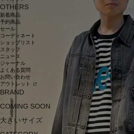
OTHERS
新着商品
予約商品
セール
コーディネート
ショップリスト
スタッフ
ニュース
ジャーナル
よくある質問
お問い合わせ
アウトレット
BRAND
COMING SOON
大きいサイズ