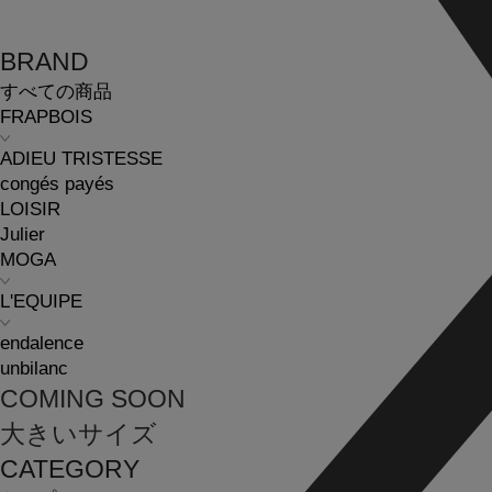
BRAND
すべての商品
FRAPBOIS
ADIEU TRISTESSE
congés payés
LOISIR
Julier
MOGA
L'EQUIPE
endalence
unbilanc
COMING SOON
大きいサイズ
CATEGORY