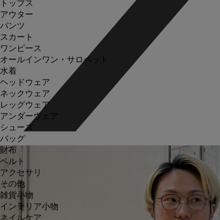
トップス
アウター
パンツ
スカート
ワンピース
オールインワン・サロペット
水着
ヘッドウェア
ネックウェア
レッグウェア
アンダーウェア
シューズ
バッグ
財布
ベルト
アクセサリ
その他
雑貨小物
インテリア小物
ネイルケア