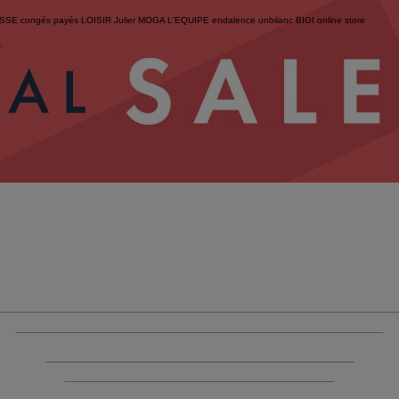
ESSE
congés payés
LOISIR
Julier
MOGA
L'EQUIPE
endalence
unbilanc
BIGI online store
せ