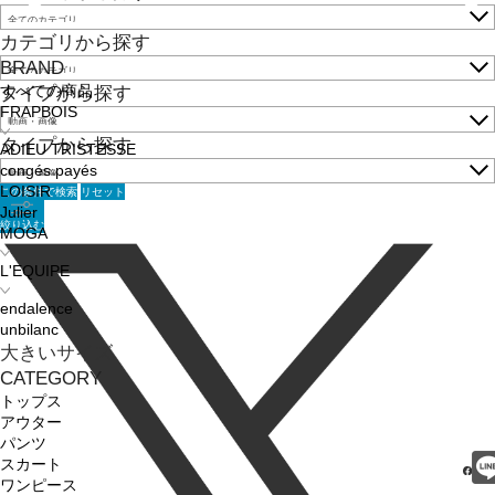
カテゴリから探す
BRAND
すべての商品
タイプから探す
FRAPBOIS
タイプから探す
ADIEU TRISTESSE
congés payés
この条件で検索
リセット
LOISIR
Julier
絞り込む
MOGA
L'EQUIPE
endalence
unbilanc
大きいサイズ
CATEGORY
トップス
アウター
パンツ
スカート
ワンピース