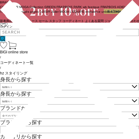
BRAND
COUTURIER
MOGA Collection
GREEN
FRAPBOIS PARK
wb
feerique
FRAPBOIS
ADIEU
TRISTESSE
congés payés
LOISIR
Julier
MOGA
L'EQUIPE
endalence
unbilanc
BIGI online store
新着商品
(ライブ)
ニュース
セール
スタッフ
コーディネート
よくある質問
ジャーナル
お問い合わ
ログイン
BIGI online store
/
コーディネート一覧
/
hz スタイリング
身長から探す
身長から探す
ブランドから探す
ブランドから探す
カテゴリから探す