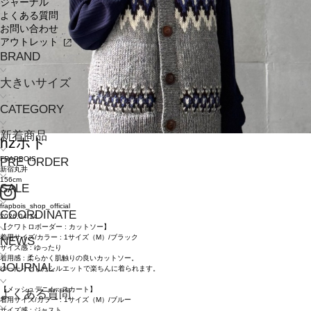
ジャーナル
よくある質問
お問い合わせ
アウトレット
BRAND
大きいサイズ
CATEGORY
新着商品
hz
ホト
FRAPBOIS
PRE ORDER
新宿丸井
156cm
SALE
frapbois_shop_official
COORDINATE
2026.04.14
【クワトロボーダー : カットソー】
着用サイズ/カラー : 1サイズ（M）/ブラック
NEWS
サイズ感 : ゆったり
着用感 : 柔らかく肌触りの良いカットソー。
JOURNAL
ゆったりとしたシルエットで楽ちんに着られます。
【メッシュデニム : スカート】
よくある質問
着用サイズ/カラー : 1サイズ（M）/ブルー
サイズ感 : ジャスト