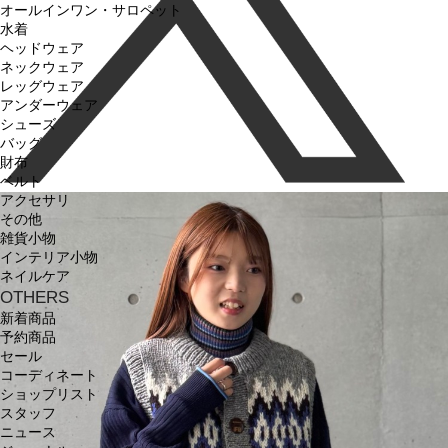
オールインワン・サロペット
水着
ヘッドウェア
ネックウェア
レッグウェア
アンダーウェア
シューズ
バッグ
財布
ベルト
アクセサリ
その他
雑貨小物
インテリア小物
ネイルケア
OTHERS
新着商品
予約商品
セール
コーディネート
ショップリスト
スタッフ
ニュース