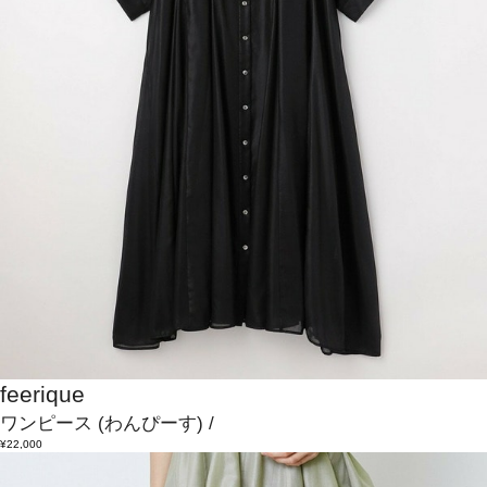
feerique
ワンピース
(わんぴーす)
/
¥22,000