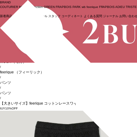
BRAND
COUTURIER
MOGA Collection
GREEN
FRAPBOIS PARK
wb
feerique
FRAPBOIS
ADIEU TRIST
新着商品
(ライブ)
ニュース
セール
スタッフ
コーディネート
よくある質問
ジャーナル
お問い合わ
ログイン
BIGI online store
/
MOGA
（モガ）
/
feerique
（フィーリック）
/
パンツ
/
パンツ
/
【大きいサイズ】feerique コットンレースワイドパンツ
BUY10%OFF