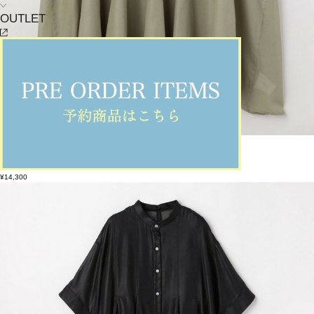
OUTLET
feerique
ブラウス
(ぶらうす)
/
¥14,300