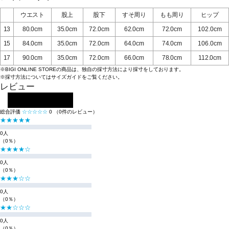
ウエスト
股上
股下
すそ周り
もも周り
ヒップ
13
80.0cm
35.0cm
72.0cm
62.0cm
72.0cm
102.0cm
15
84.0cm
35.0cm
72.0cm
64.0cm
74.0cm
106.0cm
17
90.0cm
35.0cm
72.0cm
66.0cm
78.0cm
112.0cm
※BIGI ONLINE STOREの商品は、独自の採寸方法により採寸をしております。
※採寸方法については
サイズガイド
をご覧ください。
レビュー
レビューを投稿する
総合評価
☆☆☆☆☆
0
（0件のレビュー）
★★★★★
0人
（0％）
★★★★☆
0人
（0％）
★★★☆☆
0人
（0％）
★★☆☆☆
0人
（0％）