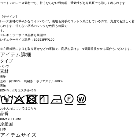
コットンのレース素材でも、甘くならない幾何柄。通気性があり真夏でも涼しく着られます。
【デザイン】
レース素材の華やかなワイドパンツ。裏地も薄手のコットン系にしているので、真夏でも涼しく着
られます。甘くない柄感のシックな色目も特徴で
※レギュラーサイズ品番も展開中
レギュラーサイズ品番：
B0253FFP190
※在庫状況によりお取り寄せなどの事情で、商品お届けまで1週間前後かかる場合もございます。
アイテム詳細
タイプ
パンツ
素材
表地
基布：綿100％ 刺繍糸：ポリエステル100％
裏地
綿54％, ポリエステル46％
お手入れについてはこちら
品番
B0257FFP190
原産国
日本
アイテムサイズ