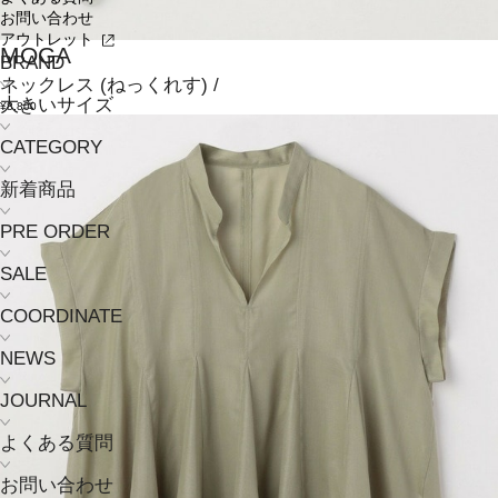
お問い合わせ
アウトレット
MOGA
BRAND
ネックレス
(ねっくれす)
/
大きいサイズ
¥8,800
CATEGORY
新着商品
PRE ORDER
SALE
COORDINATE
NEWS
JOURNAL
よくある質問
お問い合わせ