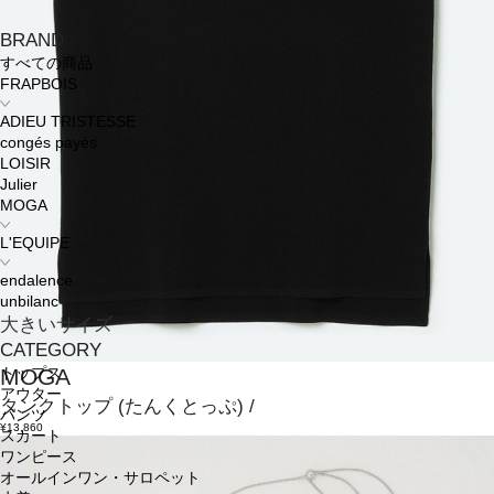
BRAND
すべての商品
FRAPBOIS
ADIEU TRISTESSE
congés payés
LOISIR
Julier
MOGA
L'EQUIPE
endalence
unbilanc
大きいサイズ
CATEGORY
MOGA
トップス
アウター
タンクトップ
(たんくとっぷ)
/
パンツ
¥13,860
スカート
ワンピース
オールインワン・サロペット