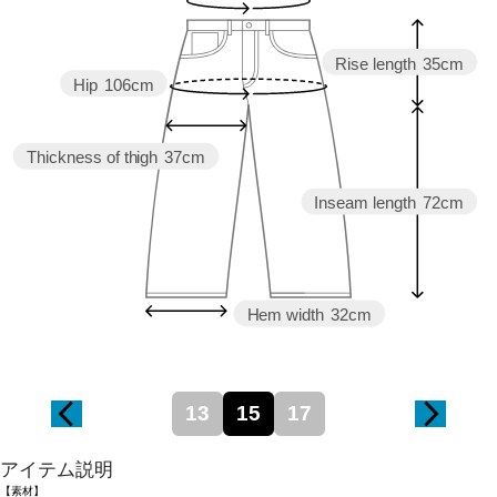
Rise length
35cm
Hip
106cm
Thickness of thigh
37cm
Inseam length
72cm
Hem width
32cm
13
15
17
アイテム説明
【素材】