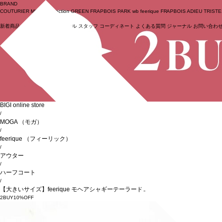
BRAND
COUTURIER
MOGA Collection
GREEN
FRAPBOIS PARK
wb
feerique
FRAPBOIS
ADIEU TRIST
新着商品
(ライブ)
ニュース
セール
スタッフ
コーディネート
よくある質問
ジャーナル
お問い合わ
ログイン
BIGI online store
/
MOGA
（モガ）
/
feerique
（フィーリック）
/
アウター
/
ハーフコート
/
【大きいサイズ】feerique モヘアシャギーテーラードコート
2BUY10%OFF