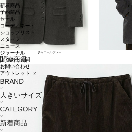
新着商品
予約商品
セール
コーディネート
ショップリスト
スタッフ
ニュース
ジャーナル
チャコールグレー
関連商品
よくある質問
お問い合わせ
アウトレット
BRAND
大きいサイズ
CATEGORY
新着商品