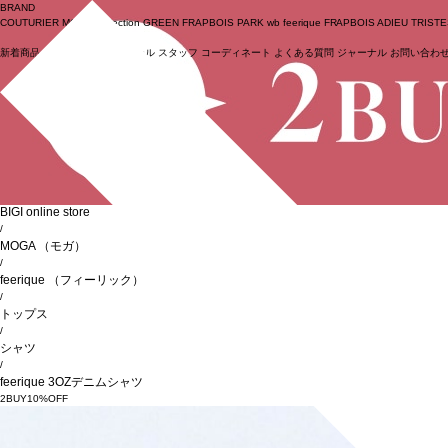
BRAND
COUTURIER
MOGA Collection
GREEN
FRAPBOIS PARK
wb
feerique
FRAPBOIS
ADIEU TRIST
新着商品
(ライブ)
ニュース
セール
スタッフ
コーディネート
よくある質問
ジャーナル
お問い合わ
ログイン
BIGI online store
/
MOGA
（モガ）
/
feerique
（フィーリック）
/
トップス
/
シャツ
/
feerique 3OZデニムシャツ
2BUY10%OFF