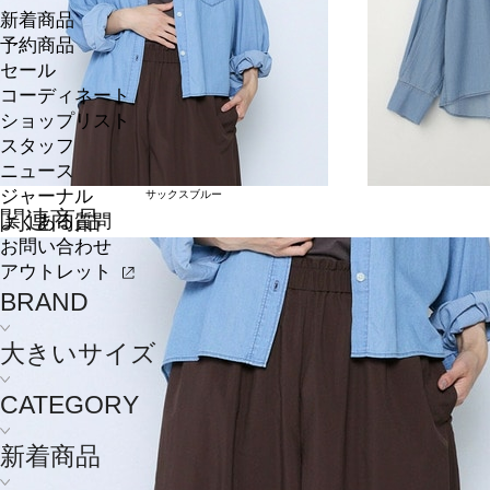
新着商品
予約商品
セール
コーディネート
ショップリスト
スタッフ
ニュース
ジャーナル
サックスブルー
関連商品
よくある質問
お問い合わせ
アウトレット
BRAND
大きいサイズ
CATEGORY
新着商品