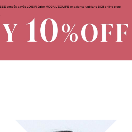
ESSE
congés payés
LOISIR
Julier
MOGA
L'EQUIPE
endalence
unbilanc
BIGI online store
せ