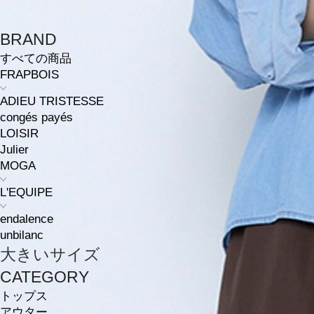
BRAND
すべての商品
FRAPBOIS
ADIEU TRISTESSE
congés payés
LOISIR
Julier
MOGA
L'EQUIPE
endalence
unbilanc
大きいサイズ
CATEGORY
トップス
アウター