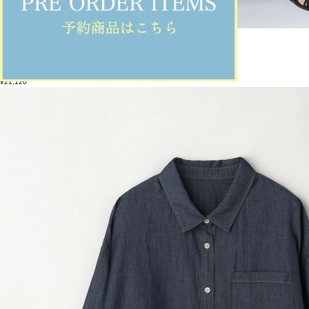
feerique
パンツ
(ぱんつ)
/
¥21,120