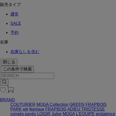
販売タイプ
通常
SALE
予約
在庫
在庫なしを含む
閉じる
この条件で検索
BRAND
COUTURIER
MOGA Collection
GREEN
FRAPBOIS
PARK
wb
feerique
FRAPBOIS
ADIEU TRISTESSE
congés payés
LOISIR
Julier
MOGA
L'EQUIPE
endalence