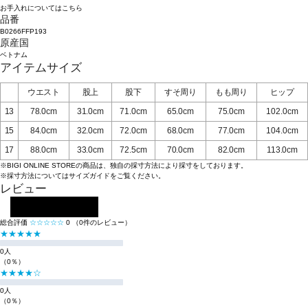
お手入れについてはこちら
品番
B0266FFP193
原産国
ベトナム
アイテムサイズ
ウエスト
股上
股下
すそ周り
もも周り
ヒップ
13
78.0cm
31.0cm
71.0cm
65.0cm
75.0cm
102.0cm
15
84.0cm
32.0cm
72.0cm
68.0cm
77.0cm
104.0cm
17
88.0cm
33.0cm
72.5cm
70.0cm
82.0cm
113.0cm
※BIGI ONLINE STOREの商品は、独自の採寸方法により採寸をしております。
※採寸方法については
サイズガイド
をご覧ください。
レビュー
レビューを投稿する
総合評価
☆☆☆☆☆
0
（0件のレビュー）
★★★★★
0人
（0％）
★★★★☆
0人
（0％）