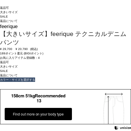
返品可
大きいサイズ
SALE
返品について
feerique
【大きいサイズ】feerique テクニカルデニム
パンツ
¥
29,700
¥
20,790
(税込)
189ポイント還元 (BIGIポイント)
お気に入りアイテム登録数：
4
返品可
大きいサイズ
SALE
返品について
カラー・サイズを選択する
158cm 51kgRecommended
13
Find out more on your body type