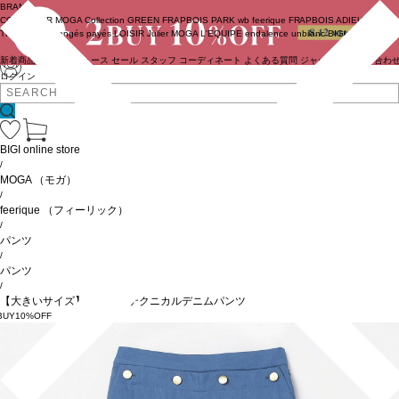
BRAND
COUTURIER
MOGA Collection
GREEN
FRAPBOIS PARK
wb
feerique
FRAPBOIS
ADIEU
TRISTESSE
congés payés
LOISIR
Julier
MOGA
L'EQUIPE
endalence
unbilanc
BIGI online store
新着商品
(ライブ)
ニュース
セール
スタッフ
コーディネート
よくある質問
ジャーナル
お問い合わ
ログイン
BIGI online store
/
MOGA
（モガ）
/
feerique
（フィーリック）
/
パンツ
/
パンツ
/
【大きいサイズ】feerique テクニカルデニムパンツ
BUY10%OFF