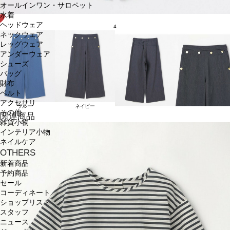
オールインワン・サロペット
水着
ヘッドウェア
4
ネックウェア
レッグウェア
アンダーウェア
シューズ
バッグ
財布
ベルト
アクセサリ
ブルー
ネイビー
その他
関連商品
雑貨小物
インテリア小物
ネイルケア
OTHERS
新着商品
予約商品
セール
コーディネート
ショップリスト
スタッフ
ニュース