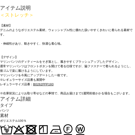
アイテム説明
＜ストレッチ＞
【素材】
デニムのようなポリエステル素材。ウォッシャブル性に優れた扱いやすくきれいに着られる素材で
す。
・伸縮性があり、動きやすく、快適な着心地。
【デザイン】
マリンパンツのディティールをそぎ落とし、履きやすくブラッシュアップしたデザイン。
通常マリンパンツはフロントボタンを開けて着る仕様ですが、脇ファスナーで着られるようにし、
後ゴムで楽に履けるようにしています。
マリンパンツを今風にアップデートした一枚です。
※レギュラーサイズ品番も展開中
レギュラーサイズ品番：
B0262FFP193
※在庫状況によりお取り寄せなどの事情で、商品お届けまで1週間前後かかる場合もございます。
アイテム詳細
タイプ
パンツ
素材
ポリエステル100％