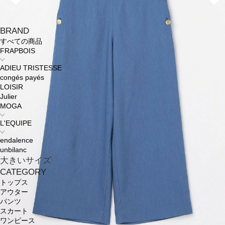
BRAND
すべての商品
FRAPBOIS
ADIEU TRISTESSE
congés payés
LOISIR
Julier
MOGA
L'EQUIPE
endalence
unbilanc
大きいサイズ
CATEGORY
トップス
アウター
パンツ
スカート
ワンピース