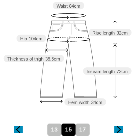
Waist
84cm
Rise length
32cm
Hip
104cm
Thickness of thigh
38.5cm
Inseam length
72cm
Hem width
34cm
13
15
17