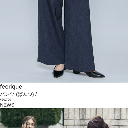
feerique
パンツ
(ぱんつ)
/
¥20,790
NEWS