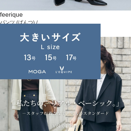
feerique
パンツ
(ぱんつ)
/
¥20,790
NEWS