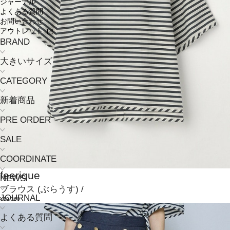
ジャーナル
よくある質問
お問い合わせ
アウトレット
BRAND
大きいサイズ
CATEGORY
新着商品
PRE ORDER
SALE
COORDINATE
feerique
NEWS
ブラウス
(ぶらうす)
/
JOURNAL
¥19,360
よくある質問