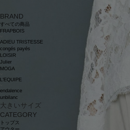
BRAND
すべての商品
FRAPBOIS
ADIEU TRISTESSE
congés payés
LOISIR
Julier
MOGA
L'EQUIPE
endalence
unbilanc
大きいサイズ
CATEGORY
トップス
アウター