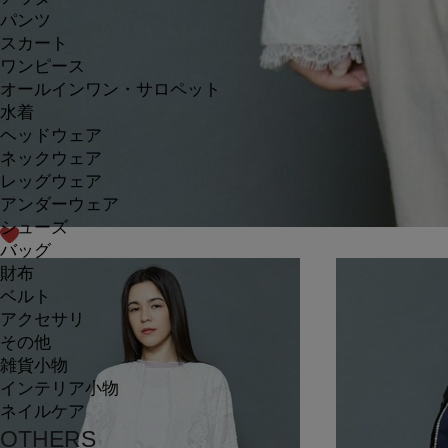
パンツ
スカート
ワンピース
オールインワン・サロペット
水着
ヘッドウェア
ネックウェア
レッグウェア
アンダーウェア
シューズ
バッグ
財布
ベルト
アクセサリ
その他
雑貨小物
インテリア小物
ネイルケア
OTHERS