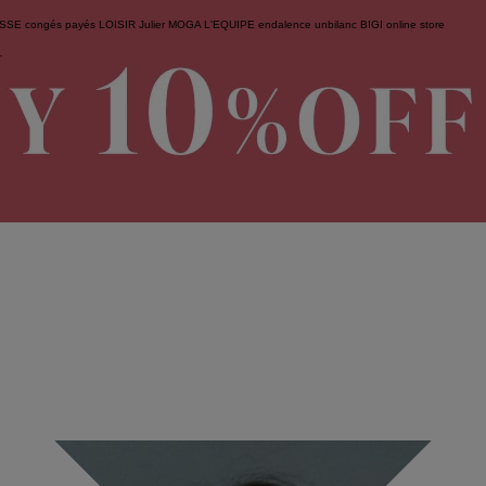
ESSE
congés payés
LOISIR
Julier
MOGA
L'EQUIPE
endalence
unbilanc
BIGI online store
せ