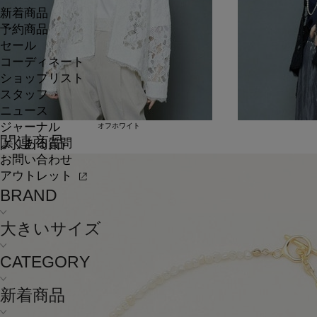
新着商品
予約商品
セール
コーディネート
ショップリスト
スタッフ
ニュース
ジャーナル
オフホワイト
関連商品
よくある質問
お問い合わせ
アウトレット
BRAND
大きいサイズ
CATEGORY
新着商品