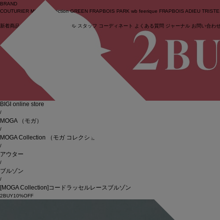
BRAND
COUTURIER
MOGA Collection
GREEN
FRAPBOIS PARK
wb
feerique
FRAPBOIS
ADIEU TRIST
新着商品
(ライブ)
ニュース
セール
スタッフ
コーディネート
よくある質問
ジャーナル
お問い合わ
ログイン
BIGI online store
/
MOGA
（モガ）
/
MOGA Collection
（モガ コレクション）
/
アウター
/
ブルゾン
/
[MOGA Collection]コードラッセルレースブルゾン
2BUY10%OFF