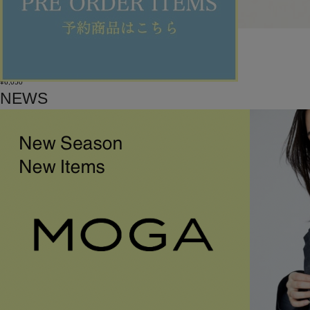
MOGA
ネックレス
(ねっくれす)
/
¥6,050
NEWS