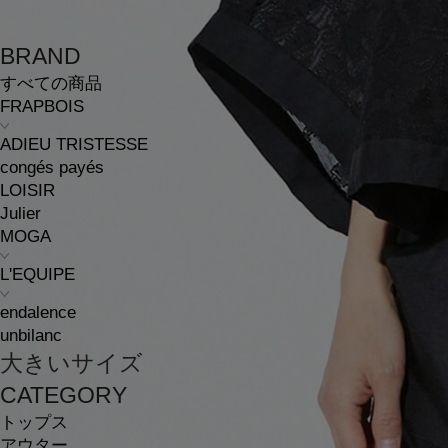
BRAND
すべての商品
FRAPBOIS
ADIEU TRISTESSE
congés payés
LOISIR
Julier
MOGA
L'EQUIPE
endalence
unbilanc
大きいサイズ
CATEGORY
トップス
アウター