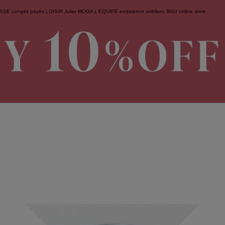
ESSE
congés payés
LOISIR
Julier
MOGA
L'EQUIPE
endalence
unbilanc
BIGI online store
せ