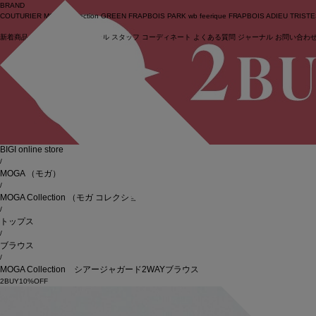
BRAND
COUTURIER
MOGA Collection
GREEN
FRAPBOIS PARK
wb
feerique
FRAPBOIS
ADIEU TRIST
新着商品
(ライブ)
ニュース
セール
スタッフ
コーディネート
よくある質問
ジャーナル
お問い合わ
ログイン
BIGI online store
/
MOGA
（モガ）
/
MOGA Collection
（モガ コレクション）
/
トップス
/
ブラウス
/
MOGA Collection シアージャガード2WAYブラウス
2BUY10%OFF