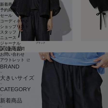
新着商品
予約商品
セール
コーディネート
ショップリスト
スタッフ
ニュース
ジャーナル
ブラック
関連商品
よくある質問
お問い合わせ
アウトレット
BRAND
大きいサイズ
CATEGORY
新着商品