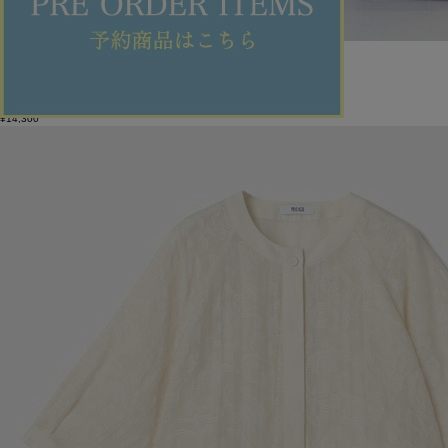
feerique
パンツ
(ぱんつ)
/
¥14,300