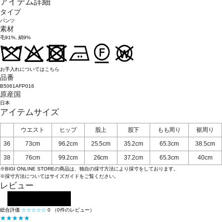
アイテム詳細
タイプ
パンツ
素材
毛91%, 絹9%
お手入れについてはこちら
品番
B5061AFP016
原産国
日本
アイテムサイズ
ウエスト
ヒップ
股上
股下
もも周り
裾周り
36
73cm
96.2cm
25.5cm
35.2cm
65.3cm
38.5cm
38
76cm
99.2cm
26cm
37.2cm
65.3cm
40cm
※BIGI ONLINE STOREの商品は、独自の採寸方法により採寸をしております。
※採寸方法については
サイズガイド
をご覧ください。
レビュー
レビューを投稿する
総合評価
☆☆☆☆☆
0
（0件のレビュー）
★★★★★