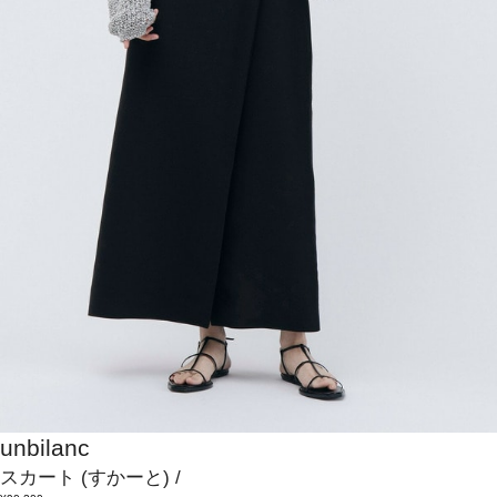
unbilanc
スカート
(すかーと)
/