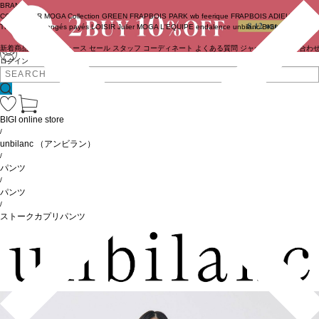
BRAND
COUTURIER
MOGA Collection
GREEN
FRAPBOIS PARK
wb
feerique
FRAPBOIS
ADIEU
TRISTESSE
congés payés
LOISIR
Julier
MOGA
L'EQUIPE
endalence
unbilanc
BIGI online store
新着商品
(ライブ)
ニュース
セール
スタッフ
コーディネート
よくある質問
ジャーナル
お問い合わ
ログイン
BIGI online store
/
unbilanc
（アンビラン）
/
パンツ
/
パンツ
/
ストークカプリパンツ