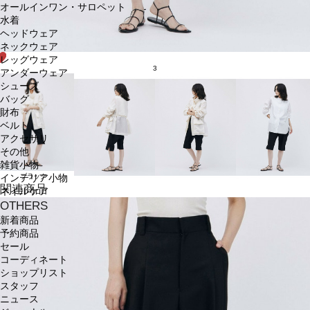
オールインワン・サロペット
水着
ヘッドウェア
ネックウェア
レッグウェア
3
アンダーウェア
シューズ
バッグ
財布
ベルト
アクセサリ
その他
雑貨小物
ブラック
インテリア小物
関連商品
ネイルケア
OTHERS
新着商品
予約商品
セール
コーディネート
ショップリスト
スタッフ
ニュース