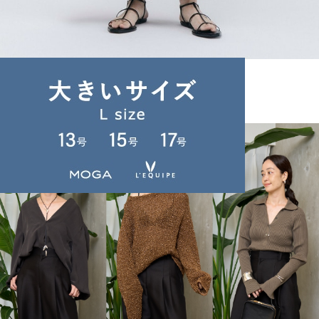
unbilanc
スカート
(すかーと)
/
¥90,200
JOURNAL