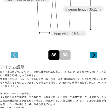
Inseam length
35.2cm
Hem width
19.3cm
36
38
アイテム説明
ひざ下丈のカプリパンツです。絶妙に膝が隠れる位置にしているので、足を見せたく無い方でも美
しく着用が可能になっております。
ウエスト部分は、ベルトループもなくすっきりさせ、開きは脇開きのデザインにしてフロントはす
っきり見えるようにしています。ワタリはゆったりしているので、体形を拾わず、美しいシルエッ
トに仕上げました。
Quality / ウールシルクデシン
タテ糸にシルクの無撚糸、ヨコ糸にウール糸を使用した二重織りの素材です。ウールの持つふくら
み感と無撚糸のシルクがもたらす程よいハリ感がバランス良く調和しています。シルクの上品で落
ち着いたツヤ感が美しく、色に深みを与えています。