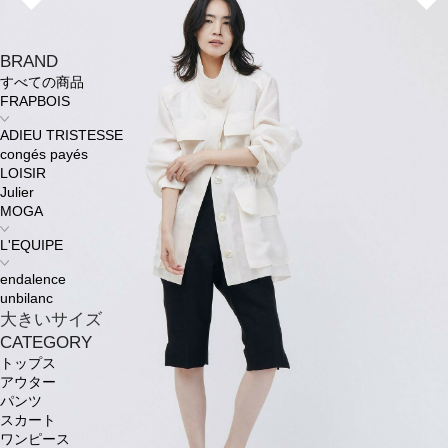
BRAND
すべての商品
FRAPBOIS
ADIEU TRISTESSE
congés payés
LOISIR
Julier
MOGA
L'EQUIPE
endalence
unbilanc
大きいサイズ
CATEGORY
トップス
アウター
パンツ
スカート
ワンピース