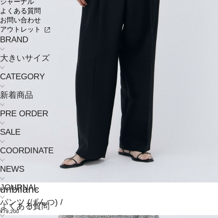
ジャーナル
よくある質問
お問い合わせ
アウトレット
BRAND
大きいサイズ
CATEGORY
新着商品
PRE ORDER
SALE
COORDINATE
NEWS
JOURNAL
unbilanc
パンツ
(ぱんつ)
/
よくある質問
¥79,200