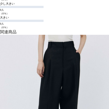
少し大きい
0人
（0％）
大きい
0人
（0％）
関連商品