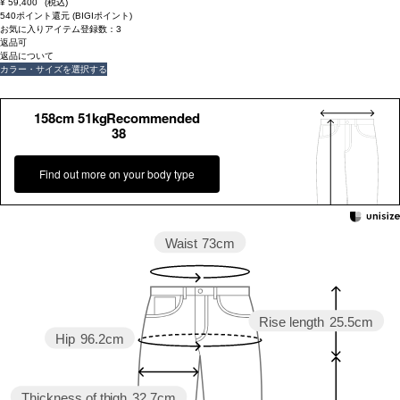
¥
59,400
(税込)
540ポイント還元 (BIGIポイント)
お気に入りアイテム登録数：
3
返品可
返品について
カラー・サイズを選択する
158cm 51kgRecommended
38
Find out more on your body type
Waist
73cm
Rise length
25.5cm
Hip
96.2cm
Thickness of thigh
32.7cm