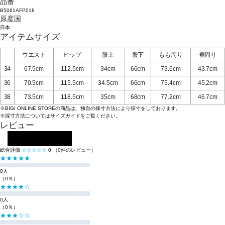
品番
B5061AFP018
原産国
日本
アイテムサイズ
ウエスト
ヒップ
股上
股下
もも周り
裾周り
34
67.5cm
112.5cm
34cm
66cm
73.6cm
43.7cm
36
70.5cm
115.5cm
34.5cm
66cm
75.4cm
45.2cm
38
73.5cm
118.5cm
35cm
68cm
77.2cm
46.7cm
※BIGI ONLINE STOREの商品は、独自の採寸方法により採寸をしております。
※採寸方法については
サイズガイド
をご覧ください。
レビュー
レビューを投稿する
総合評価
☆☆☆☆☆
0
（0件のレビュー）
★★★★★
0人
（0％）
★★★★☆
0人
（0％）
★★★☆☆