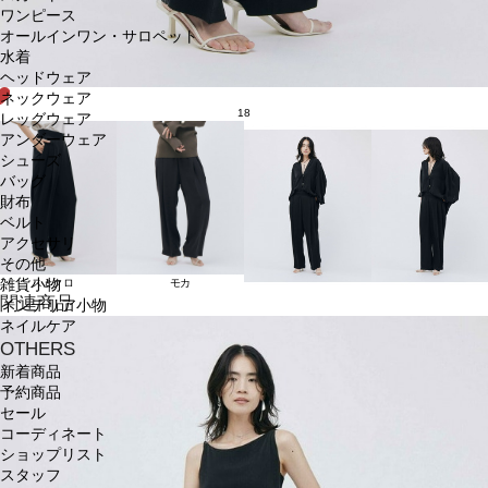
ワンピース
オールインワン・サロペット
水着
ヘッドウェア
ネックウェア
18
レッグウェア
アンダーウェア
シューズ
バッグ
財布
ベルト
アクセサリ
その他
スミクロ
モカ
雑貨小物
関連商品
インテリア小物
ネイルケア
OTHERS
新着商品
予約商品
セール
コーディネート
ショップリスト
スタッフ