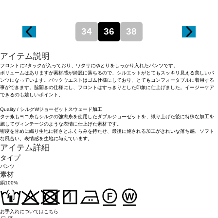
34
36
38
アイテム説明
フロントに2タックが入っており、ワタリにゆとりをしっかり入れたパンツです。
ボリュームはありますが素材感が綺麗に落ちるので、シルエットがとてもスッキリ見える美しいパ
ンツになっています。バックウエストはゴム仕様にしており、とてもコンフォータブルに着用する
事ができます。脇開きの仕様にし、フロントはすっきりとした印象に仕上げました。イージーケア
できるのも嬉しいポイント。
Quality / シルクWジョーゼットスウェード加工
タテ糸もヨコ糸もシルクの強撚糸を使用したダブルジョーゼットを、織り上げた後に特殊な加工を
施してヴィンテージのような表情に仕上げた素材です。
密度を甘めに織り生地に軽さとふくらみを持たせ、最後に施される加工がきれいな落ち感、ソフト
な風合い、表情感を生地に与えています。
アイテム詳細
タイプ
パンツ
素材
絹100%
お手入れについてはこちら