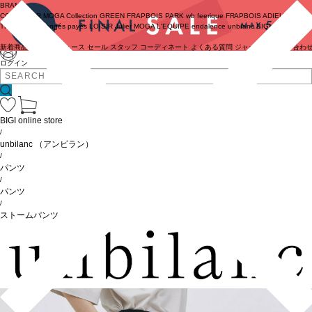
BRAND
COUTURIER
MOGA Collection
GREEN
FRAPBOIS PARK
wb
feerique
FRAPBOIS
ADIEU
TRISTESSE
congés payés
LOISIR
Julier
MOGA
L'EQUIPE
endalence
unbilanc
BIGI online store
新着商品
(ライブ)
ニュース
セール
スタッフ
コーディネート
よくある質問
ジャーナル
お問い合わ
ログイン
BIGI online store
/
unbilanc
（アンビラン）
/
パンツ
/
パンツ
/
ストームパンツ