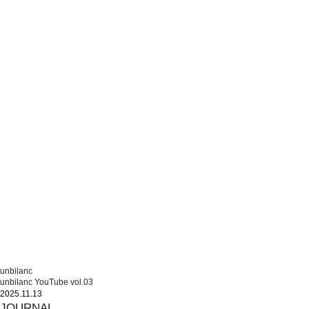
unbilanc
unbilanc YouTube vol.03
2025.11.13
JOURNAL