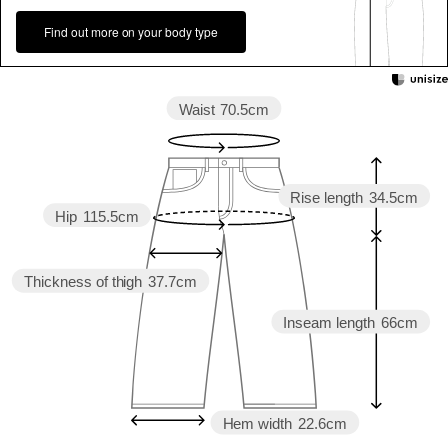
Find out more on your body type
Waist
70.5cm
Rise length
34.5cm
Hip
115.5cm
Thickness of thigh
37.7cm
Inseam length
66cm
Hem width
22.6cm