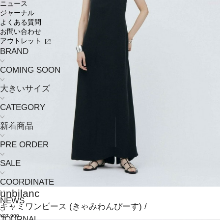
ニュース
ジャーナル
よくある質問
お問い合わせ
アウトレット
BRAND
COMING SOON
大きいサイズ
CATEGORY
新着商品
PRE ORDER
SALE
COORDINATE
unbilanc
NEWS
キャミワンピース
(きゃみわんぴーす)
/
¥97,900
JOURNAL