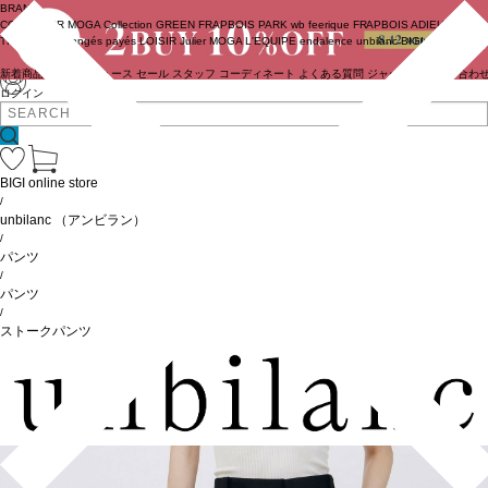
BRAND
COUTURIER
MOGA Collection
GREEN
FRAPBOIS PARK
wb
feerique
FRAPBOIS
ADIEU
TRISTESSE
congés payés
LOISIR
Julier
MOGA
L'EQUIPE
endalence
unbilanc
BIGI online store
新着商品
(ライブ)
ニュース
セール
スタッフ
コーディネート
よくある質問
ジャーナル
お問い合わ
ログイン
BIGI online store
/
unbilanc
（アンビラン）
/
パンツ
/
パンツ
/
ストークパンツ