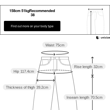
158cm 51kgRecommended
38
Find out more on your body type
Waist
75cm
Rise length
32cm
Hip
117.4cm
Thickness of thigh
39.2cm
Inseam length
70.5cm