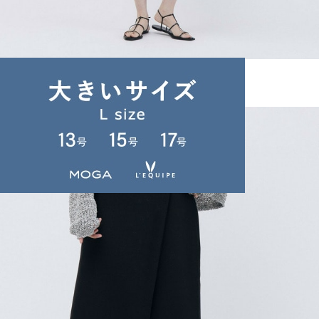
unbilanc
パンツ
(ぱんつ)
/
¥59,400