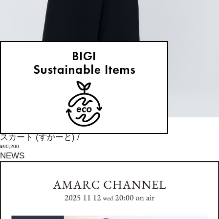
unbilanc
スカート
(すかーと)
/
¥90,200
NEWS