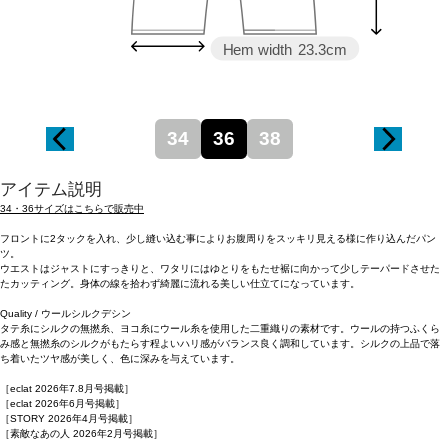
Hem width
23.3cm
34
36
38
アイテム説明
34・36サイズはこちらで販売中
フロントに2タックを入れ、少し縫い込む事によりお腹周りをスッキリ見える様に作り込んだパン
ツ。
ウエストはジャストにすっきりと、ワタリにはゆとりをもたせ裾に向かって少しテーパードさせた
たカッティング。身体の線を拾わず綺麗に流れる美しい仕立てになっています。
Quality / ウールシルクデシン
タテ糸にシルクの無撚糸、ヨコ糸にウール糸を使用した二重織りの素材です。ウールの持つふくら
み感と無撚糸のシルクがもたらす程よいハリ感がバランス良く調和しています。シルクの上品で落
ち着いたツヤ感が美しく、色に深みを与えています。
［eclat 2026年7.8月号掲載］
［eclat 2026年6月号掲載］
［STORY 2026年4月号掲載］
［素敵なあの人 2026年2月号掲載］