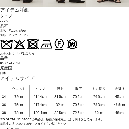
アイテム詳細
タイプ
パンツ
素材
表地：毛91%, 絹9%
裏地：キュプラ100%
お手入れについてはこちら
品番
B5061AFP034
原産国
日本
アイテムサイズ
ウエスト
ヒップ
股上
股下
もも周り
裾周り
34
72cm
114.4cm
31.5cm
70.5cm
76.6cm
45cm
36
75cm
117.4cm
32cm
70.5cm
78.3cm
46.5cm
38
78cm
120.4cm
32.5cm
72.5cm
80cm
48cm
※BIGI ONLINE STOREの商品は、独自の採寸方法により採寸をしております。
※採寸方法については
サイズガイド
をご覧ください。