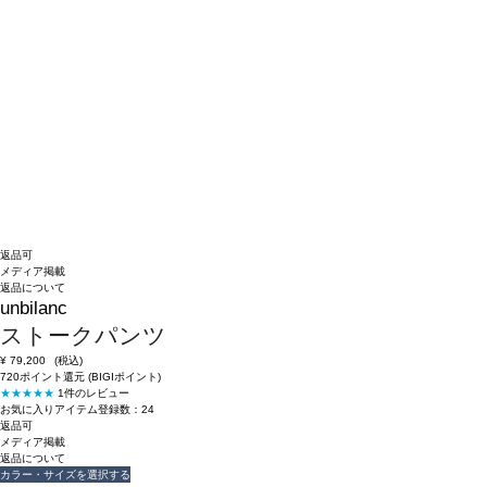
返品可
メディア掲載
返品について
unbilanc
ストークパンツ
¥
79,200
(税込)
720ポイント還元 (BIGIポイント)
★★★★★
1件のレビュー
お気に入りアイテム登録数：
24
返品可
メディア掲載
返品について
カラー・サイズを選択する