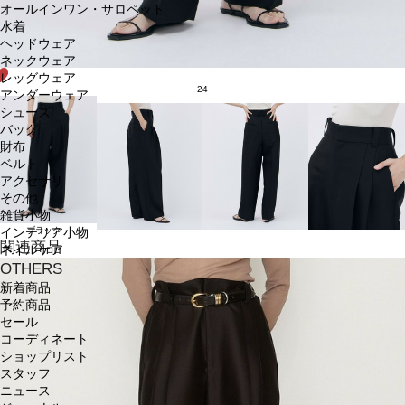
オールインワン・サロペット
水着
ヘッドウェア
ネックウェア
レッグウェア
24
アンダーウェア
シューズ
バッグ
財布
ベルト
アクセサリ
その他
雑貨小物
ブラック
インテリア小物
関連商品
ネイルケア
OTHERS
新着商品
予約商品
セール
コーディネート
ショップリスト
スタッフ
ニュース