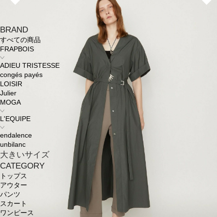
BRAND
すべての商品
FRAPBOIS
ADIEU TRISTESSE
congés payés
LOISIR
Julier
MOGA
L'EQUIPE
endalence
unbilanc
大きいサイズ
CATEGORY
トップス
アウター
パンツ
スカート
ワンピース