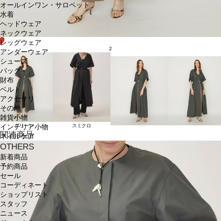
オールインワン・サロペット
水着
ヘッドウェア
ネックウェア
レッグウェア
2
アンダーウェア
シューズ
バッグ
財布
ベルト
アクセサリ
その他
雑貨小物
グリーン
スミクロ
インテリア小物
関連商品
ネイルケア
OTHERS
新着商品
予約商品
セール
コーディネート
ショップリスト
スタッフ
ニュース