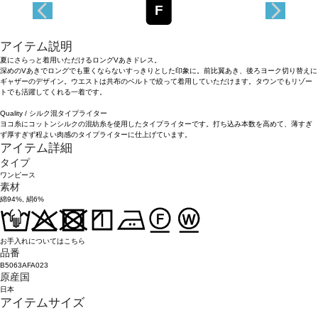
F
アイテム説明
夏にさらっと着用いただけるロングVあきドレス。
深めのVあきでロングでも重くならないすっきりとした印象に。前比翼あき、後ろヨーク切り替えに
ギャザーのデザイン。ウエストは共布のベルトで絞って着用していただけます。タウンでもリゾー
トでも活躍してくれる一着です。
Quality / シルク混タイプライター
ヨコ糸にコットンシルクの混紡糸を使用したタイプライターです。打ち込み本数を高めて、薄すぎ
ず厚すぎず程よい肉感のタイプライターに仕上げています。
アイテム詳細
タイプ
ワンピース
素材
綿94%, 絹6%
お手入れについてはこちら
品番
B5063AFA023
原産国
日本
アイテムサイズ