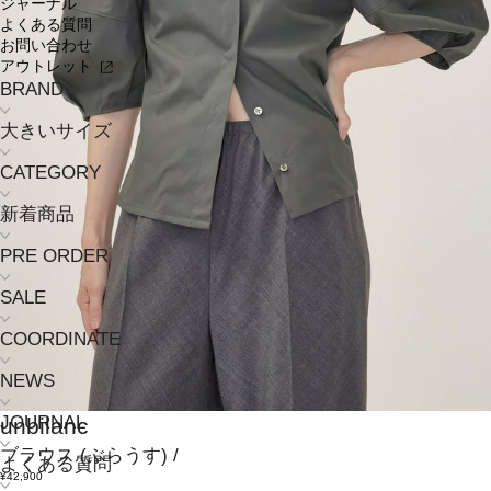
ジャーナル
よくある質問
お問い合わせ
アウトレット
BRAND
大きいサイズ
CATEGORY
新着商品
PRE ORDER
SALE
COORDINATE
NEWS
JOURNAL
unbilanc
ブラウス
(ぶらうす)
/
よくある質問
¥42,900