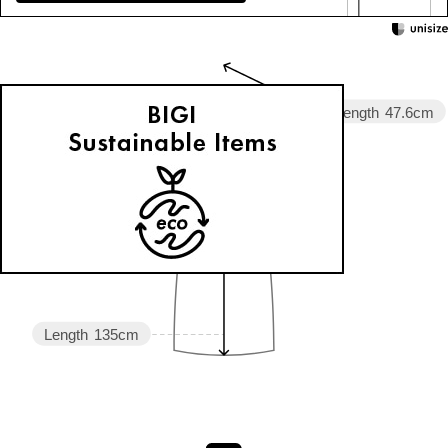
Sleeve length
47.6cm
Width
62cm
Length
135cm