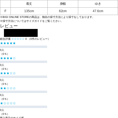
着丈
身幅
ゆき
F
135cm
62cm
47.6cm
※BIGI ONLINE STOREの商品は、独自の採寸方法により採寸をしております。
※採寸方法については
サイズガイド
をご覧ください。
レビュー
レビューを投稿する
総合評価
☆☆☆☆☆
0
（0件のレビュー）
★★★★★
0人
（0％）
★★★★☆
0人
（0％）
★★★☆☆
0人
（0％）
★★☆☆☆
0人
（0％）
★☆☆☆☆
0人
（0％）
購入商品のサイズ感