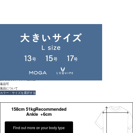
返品可
返品について
unbilanc
コーニッシュワンピース
¥
79,200
(税込)
720ポイント還元 (BIGIポイント)
お気に入りアイテム登録数：
2
返品可
返品について
カラー・サイズを選択する
158cm 51kgRecommended
Ankle +6cm
Find out more on your body type