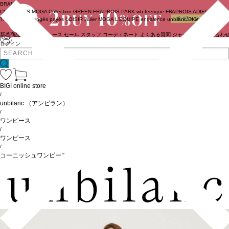
BRAND
COUTURIER
MOGA Collection
GREEN
FRAPBOIS PARK
wb
feerique
FRAPBOIS
ADIEU
TRISTESSE
congés payés
LOISIR
Julier
MOGA
L'EQUIPE
endalence
unbilanc
BIGI online store
新着商品
(ライブ)
ニュース
セール
スタッフ
コーディネート
よくある質問
ジャーナル
お問い合わ
ログイン
BIGI online store
/
unbilanc
（アンビラン）
/
ワンピース
/
ワンピース
/
コーニッシュワンピース