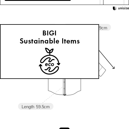
Sleeve length
38.9cm
Shoulder width
47.8cm
Width
47.4cm
Length
59.5cm