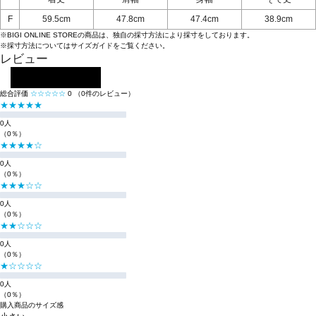
F
59.5cm
47.8cm
47.4cm
38.9cm
※BIGI ONLINE STOREの商品は、独自の採寸方法により採寸をしております。
※採寸方法については
サイズガイド
をご覧ください。
レビュー
レビューを投稿する
総合評価
☆☆☆☆☆
0
（0件のレビュー）
★★★★★
0人
（0％）
★★★★☆
0人
（0％）
★★★☆☆
0人
（0％）
★★☆☆☆
0人
（0％）
★☆☆☆☆
0人
（0％）
購入商品のサイズ感