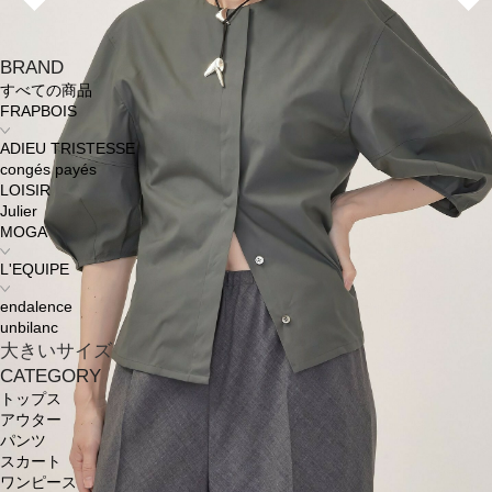
BRAND
すべての商品
FRAPBOIS
ADIEU TRISTESSE
congés payés
LOISIR
Julier
MOGA
L'EQUIPE
endalence
unbilanc
大きいサイズ
CATEGORY
トップス
アウター
パンツ
スカート
ワンピース