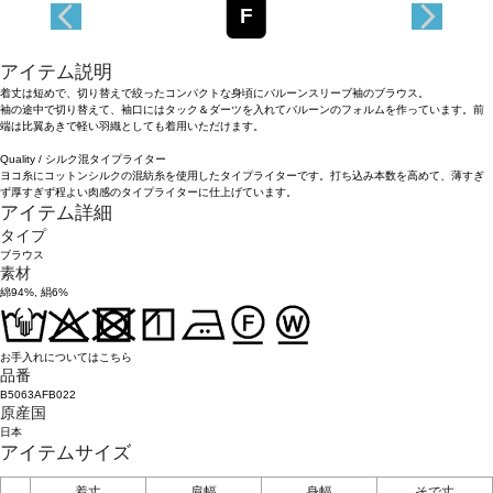
F
アイテム説明
着丈は短めで、切り替えで絞ったコンパクトな身頃にバルーンスリーブ袖のブラウス。
袖の途中で切り替えて、袖口にはタック＆ダーツを入れてバルーンのフォルムを作っています。前
端は比翼あきで軽い羽織としても着用いただけます。
Quality / シルク混タイプライター
ヨコ糸にコットンシルクの混紡糸を使用したタイプライターです。打ち込み本数を高めて、薄すぎ
ず厚すぎず程よい肉感のタイプライターに仕上げています。
アイテム詳細
タイプ
ブラウス
素材
綿94%, 絹6%
お手入れについてはこちら
品番
B5063AFB022
原産国
日本
アイテムサイズ
着丈
肩幅
身幅
そで丈