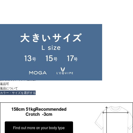
返品可
返品について
unbilanc
コーニッシュブラウス
¥
42,900
(税込)
390ポイント還元 (BIGIポイント)
お気に入りアイテム登録数：
7
返品可
返品について
カラー・サイズを選択する
158cm 51kgRecommended
Crotch -3cm
Find out more on your body type