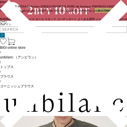
BRAND
COUTURIER
MOGA Collection
GREEN
FRAPBOIS PARK
wb
feerique
FRAPBOIS
ADIEU
TRISTESSE
congés payés
LOISIR
Julier
MOGA
L'EQUIPE
endalence
unbilanc
BIGI online store
新着商品
(ライブ)
ニュース
セール
スタッフ
コーディネート
よくある質問
ジャーナル
お問い合わ
ログイン
BIGI online store
/
unbilanc
（アンビラン）
/
トップス
/
ブラウス
/
コーニッシュブラウス