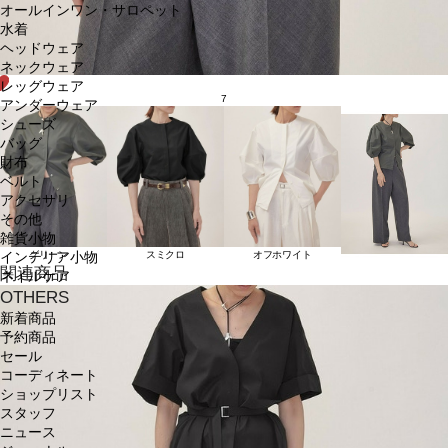
オールインワン・サロペット
水着
ヘッドウェア
ネックウェア
レッグウェア
7
アンダーウェア
シューズ
バッグ
財布
ベルト
アクセサリ
その他
雑貨小物
グリーン
スミクロ
オフホワイト
インテリア小物
関連商品
ネイルケア
OTHERS
新着商品
予約商品
セール
コーディネート
ショップリスト
スタッフ
ニュース