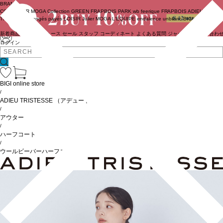
BRAND
COUTURIER
MOGA Collection
GREEN
FRAPBOIS PARK
wb
feerique
FRAPBOIS
ADIEU
TRISTESSE
congés payés
LOISIR
Julier
MOGA
L'EQUIPE
endalence
unbilanc
BIGI online store
新着商品
(ライブ)
ニュース
セール
スタッフ
コーディネート
よくある質問
ジャーナル
お問い合わ
ログイン
BIGI online store
/
ADIEU TRISTESSE
（アデュートリステス）
/
アウター
/
ハーフコート
/
ウールビーバーハーフコート