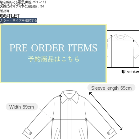
540ポイント還元 (BIGIポイント)
お問い合わせ
お気に入りアイテム登録数：
54
返品可
OUTLET
返品について
カラー・サイズを選択する
158cm 51kgRecommended
Knee -6cm
Find out more on your body type
Sleeve length
69cm
Width
59cm