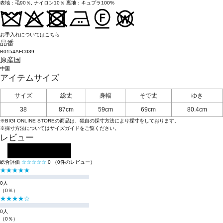
表地：毛90％, ナイロン10％ 裏地：キュプラ100%
お手入れについてはこちら
品番
B0154AFC039
原産国
中国
アイテムサイズ
サイズ
総丈
身幅
そで丈
ゆき
38
87cm
59cm
69cm
80.4cm
※BIGI ONLINE STOREの商品は、独自の採寸方法により採寸をしております。
※採寸方法については
サイズガイド
をご覧ください。
レビュー
レビューを投稿する
総合評価
☆☆☆☆☆
0
（0件のレビュー）
★★★★★
0人
（0％）
★★★★☆
0人
（0％）