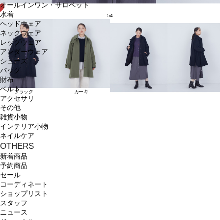
オールインワン・サロペット
水着
54
ヘッドウェア
ネックウェア
レッグウェア
アンダーウェア
シューズ
バッグ
財布
ベルト
ブラック
カーキ
アクセサリ
その他
雑貨小物
インテリア小物
ネイルケア
OTHERS
新着商品
予約商品
セール
コーディネート
ショップリスト
スタッフ
ニュース