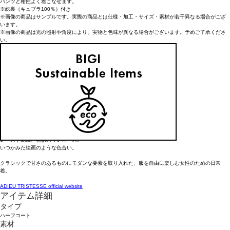
パンツと相性よく着こなせます。
※総裏（キュプラ100％）付き
※画像の商品はサンプルです。実際の商品とは仕様・加工・サイズ・素材が若干異なる場合がござ
います。
※画像の商品は光の照射や角度により、実物と色味が異なる場合がございます。予めご了承くださ
い。
----------------------------------------------------------------------
■洗濯：家庭洗濯×
■透け感：なし
■裏地：あり
■伸縮性：なし
■光沢感：なし
----------------------------------------------------------------------
【ブランド情報】
ADIEU TRISTESSE/アデュー トリステス
レースや刺繍、花柄のワンピース。
いつかみた絵画のような色合い。
クラシックで甘さのあるものにモダンな要素を取り入れた、服を自由に楽しむ女性のための日常
着。
ADIEU TRISTESSE official website
アイテム詳細
タイプ
ハーフコート
素材