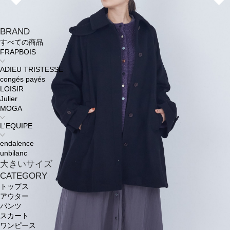
BRAND
すべての商品
FRAPBOIS
ADIEU TRISTESSE
congés payés
LOISIR
Julier
MOGA
L'EQUIPE
endalence
unbilanc
大きいサイズ
CATEGORY
トップス
アウター
パンツ
スカート
ワンピース