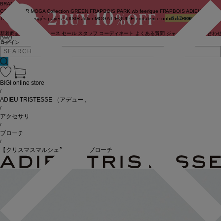
BRAND
COUTURIER
MOGA Collection
GREEN
FRAPBOIS PARK
wb
feerique
FRAPBOIS
ADIEU
TRISTESSE
congés payés
LOISIR
Julier
MOGA
L'EQUIPE
endalence
unbilanc
BIGI online store
新着商品
(ライブ)
ニュース
セール
スタッフ
コーディネート
よくある質問
ジャーナル
お問い合わ
ログイン
BIGI online store
/
ADIEU TRISTESSE
（アデュートリステス）
/
アクセサリ
/
ブローチ
/
【クリスマスマルシェ】月とトリブローチ