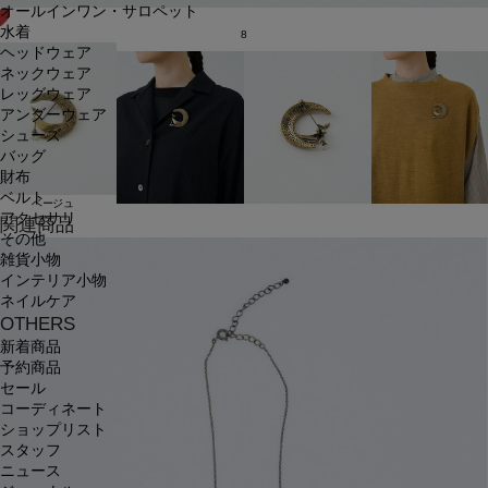
オールインワン・サロペット
水着
8
ヘッドウェア
ネックウェア
レッグウェア
アンダーウェア
シューズ
バッグ
財布
ベルト
ベージュ
アクセサリ
関連商品
その他
雑貨小物
インテリア小物
ネイルケア
OTHERS
新着商品
予約商品
セール
コーディネート
ショップリスト
スタッフ
ニュース