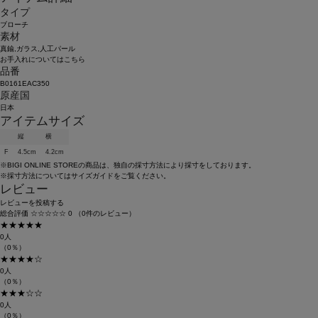
タイプ
ブローチ
素材
真鍮,ガラス,人工パール
お手入れについてはこちら
品番
B0161EAC350
原産国
日本
アイテムサイズ
縦
横
F
4.5cm
4.2cm
※BIGI ONLINE STOREの商品は、独自の採寸方法により採寸をしております。
※採寸方法については
サイズガイド
をご覧ください。
レビュー
レビューを投稿する
総合評価
☆☆☆☆☆
0
（0件のレビュー）
★★★★★
0人
（0％）
★★★★☆
0人
（0％）
★★★☆☆
0人
（0％）