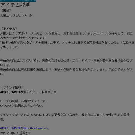
アイテム説明
【素材】
真鍮,ガラス,人工パール
【アイテム】
月部分はクリア系ベージュのビーズを使用し、鳥部分は真鍮に小さい人工パールを揺らして、馴染
みカラーで仕上げたブローチです。
1粒ずつ色味が異なるビーズを使用した事で、メッキと同色系でも異素材組み合わせのような立体感
を出しました。
※画像の商品はサンプルです。実際の商品とは仕様・加工・サイズ・素材が若干異なる場合がござ
います。
※画像の商品は光の照射や角度により、実物と色味が異なる場合がございます。予めご了承くださ
い。
【ブランド情報】
ADIEU TRISTESSE/アデュー トリステス
レースや刺繍、花柄のワンピース。
いつかみた絵画のような色合い。
クラシックで甘さのあるものにモダンな要素を取り入れた、服を自由に楽しむ女性のための日常
着。
ADIEU TRISTESSE official website
アイテム詳細