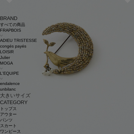
BRAND
すべての商品
FRAPBOIS
ADIEU TRISTESSE
congés payés
LOISIR
Julier
MOGA
L'EQUIPE
endalence
unbilanc
大きいサイズ
CATEGORY
トップス
アウター
パンツ
スカート
ワンピース