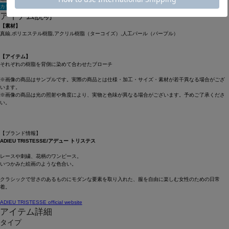
カラー・サイズを選択する
アイテム説明
【素材】
真鍮,ポリエステル樹脂,アクリル樹脂（ターコイズ）,人工パール（パープル）
【アイテム】
それぞれの樹脂を背側に染めて合わせたブローチ
※画像の商品はサンプルです。実際の商品とは仕様・加工・サイズ・素材が若干異なる場合がござ
います。
※画像の商品は光の照射や角度により、実物と色味が異なる場合がございます。予めご了承くださ
い。
【ブランド情報】
ADIEU TRISTESSE/アデュー トリステス
レースや刺繍、花柄のワンピース。
いつかみた絵画のような色合い。
クラシックで甘さのあるものにモダンな要素を取り入れた、服を自由に楽しむ女性のための日常
着。
ADIEU TRISTESSE official website
アイテム詳細
タイプ