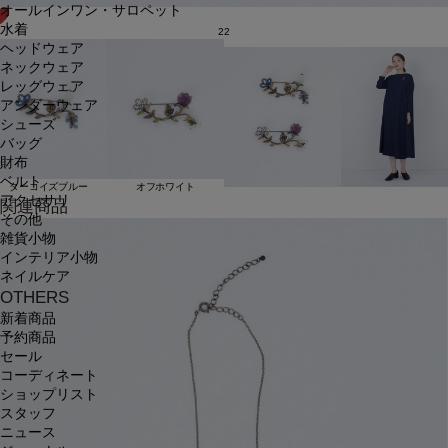
オールインワン・サロペット
水着
22
ヘッドウェア
ネックウェア
レッグウェア
アンダーウェア
シューズ
バッグ
財布
ベルト
ターコイズブルー
オフホワイト
アクセサリ
関連商品
その他
雑貨小物
インテリア小物
ネイルケア
OTHERS
新着商品
予約商品
セール
コーディネート
ショップリスト
スタッフ
ニュース