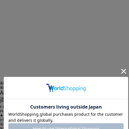
返品可
返品について
ADIEU TRISTESSE
両サイドお花ブローチ
¥
9,240
(税込)
84ポイント還元 (BIGIポイント)
★★★★★
1件のレビュー
お気に入りアイテム登録数：
22
返品可
返品について