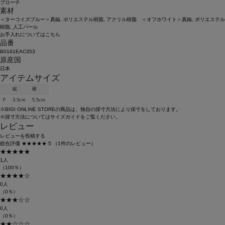
ブローチ
素材
＜ターコイズブルー＞真鍮, ポリエステル樹脂, アクリル樹脂 ＜オフホワイト＞真鍮, ポリエステル
樹脂, 人工パール
お手入れについてはこちら
品番
B0161EAC353
原産国
日本
アイテムサイズ
縦
横
F
3.5cm
5.5cm
※BIGI ONLINE STOREの商品は、独自の採寸方法により採寸をしております。
※採寸方法については
サイズガイド
をご覧ください。
レビュー
レビューを投稿する
総合評価
★★★★★
5
（1件のレビュー）
★★★★★
1人
（100％）
★★★★☆
0人
（0％）
★★★☆☆
0人
（0％）
★★☆☆☆