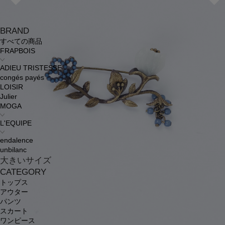
BRAND
すべての商品
FRAPBOIS
ADIEU TRISTESSE
congés payés
LOISIR
Julier
MOGA
L'EQUIPE
endalence
unbilanc
大きいサイズ
CATEGORY
トップス
アウター
パンツ
スカート
ワンピース