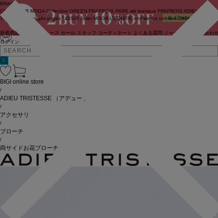
BRAND
COUTURIER
MOGA Collection
GREEN
FRAPBOIS PARK
wb
feerique
FRAPBOIS
ADIEU
TRISTESSE
congés payés
LOISIR
Julier
MOGA
L'EQUIPE
endalence
unbilanc
BIGI online store
新着商品
(ライブ)
ニュース
セール
スタッフ
コーディネート
よくある質問
ジャーナル
お問い合わ
ログイン
BIGI online store
/
ADIEU TRISTESSE
（アデュートリステス）
/
アクセサリ
/
ブローチ
/
両サイドお花ブローチ