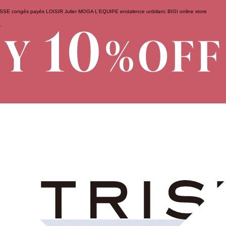
ESSE
congés payés
LOISIR
Julier
MOGA
L'EQUIPE
endalence
unbilanc
BIGI online store
せ