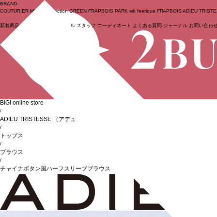
BRAND
COUTURIER
MOGA Collection
GREEN
FRAPBOIS PARK
wb
feerique
FRAPBOIS
ADIEU TRIST
新着商品
(ライブ)
ニュース
セール
スタッフ
コーディネート
よくある質問
ジャーナル
お問い合わ
ログイン
BIGI online store
/
ADIEU TRISTESSE
（アデュートリステス）
/
トップス
/
ブラウス
/
チャイナボタン風ハーフスリーブブラウス