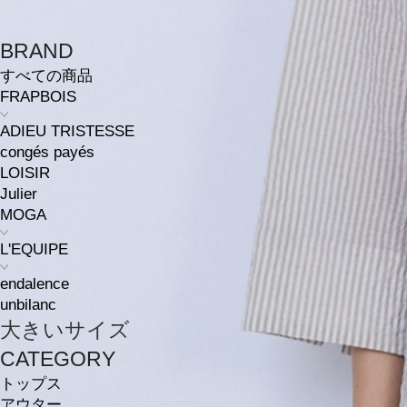
BRAND
すべての商品
FRAPBOIS
ADIEU TRISTESSE
congés payés
LOISIR
Julier
MOGA
L'EQUIPE
endalence
unbilanc
大きいサイズ
CATEGORY
トップス
アウター