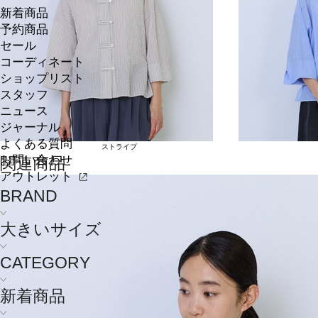
新着商品
予約商品
セール
コーディネート
ショップリスト
スタッフ
ニュース
ジャーナル
よくある質問
ストライプ
お問い合わせ
関連商品
アウトレット
BRAND
大きいサイズ
CATEGORY
新着商品