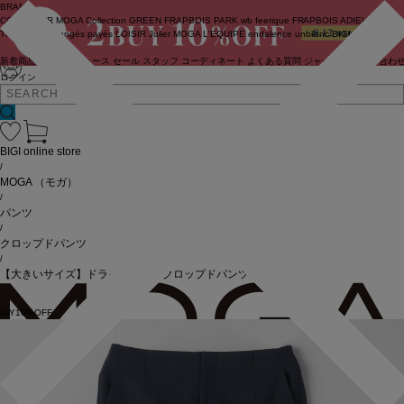
BRAND
COUTURIER
MOGA Collection
GREEN
FRAPBOIS PARK
wb
feerique
FRAPBOIS
ADIEU
TRISTESSE
congés payés
LOISIR
Julier
MOGA
L'EQUIPE
endalence
unbilanc
BIGI online store
新着商品
(ライブ)
ニュース
セール
スタッフ
コーディネート
よくある質問
ジャーナル
お問い合わ
ログイン
BIGI online store
/
MOGA
（モガ）
/
パンツ
/
クロップドパンツ
/
【大きいサイズ】ドライオックスクロップドパンツ
BUY10%OFF