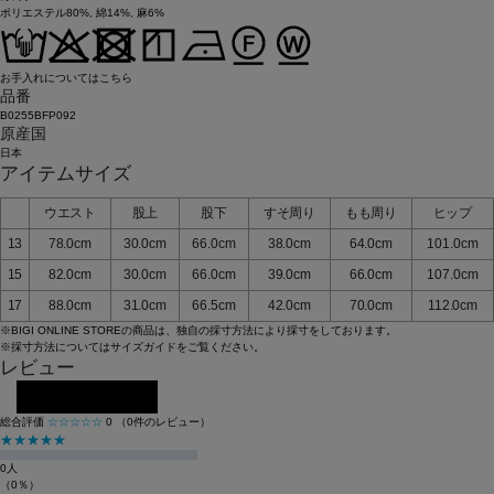
ポリエステル80%, 綿14%, 麻6%
お手入れについてはこちら
品番
B0255BFP092
原産国
日本
アイテムサイズ
ウエスト
股上
股下
すそ周り
もも周り
ヒップ
13
78.0cm
30.0cm
66.0cm
38.0cm
64.0cm
101.0cm
15
82.0cm
30.0cm
66.0cm
39.0cm
66.0cm
107.0cm
17
88.0cm
31.0cm
66.5cm
42.0cm
70.0cm
112.0cm
※BIGI ONLINE STOREの商品は、独自の採寸方法により採寸をしております。
※採寸方法については
サイズガイド
をご覧ください。
レビュー
レビューを投稿する
総合評価
☆☆☆☆☆
0
（0件のレビュー）
★★★★★
0人
（0％）