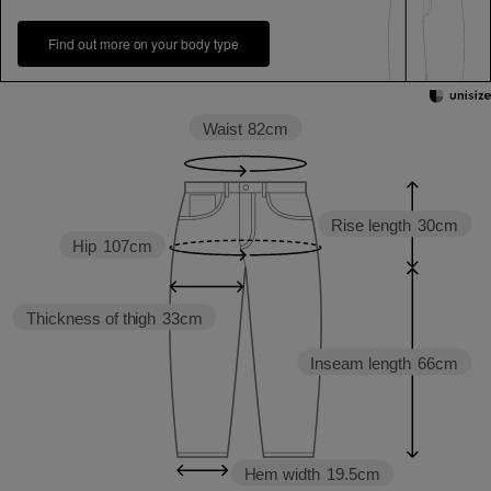
Find out more on your body type
Waist
82cm
Rise length
30cm
Hip
107cm
Thickness of thigh
33cm
Inseam length
66cm
Hem width
19.5cm