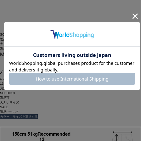
SOLDOUT
返品可
大きいサイズ
返品について
MOGA
【大きいサイズ】ドライオックスクロップド
パンツ
¥
29,700
¥
14,850
(税込)
135ポイント還元 (BIGIポイント)
お気に入りアイテム登録数：
13
SOLDOUT
返品可
大きいサイズ
SALE
返品について
カラー・サイズを選択する
158cm 51kgRecommended
13