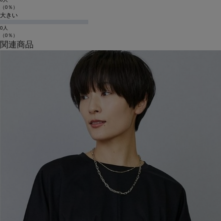
（0％）
大きい
0人
（0％）
関連商品