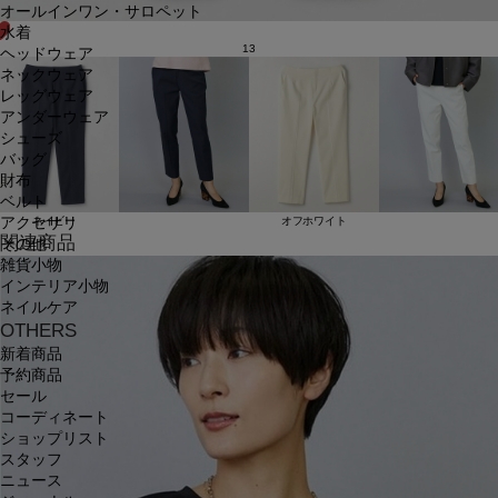
オールインワン・サロペット
水着
13
ヘッドウェア
ネックウェア
レッグウェア
アンダーウェア
シューズ
バッグ
財布
ベルト
アクセサリ
ネイビー
オフホワイト
関連商品
その他
雑貨小物
インテリア小物
ネイルケア
OTHERS
新着商品
予約商品
セール
コーディネート
ショップリスト
スタッフ
ニュース