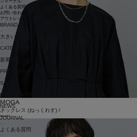
ジャーナル
よくある質問
お問い合わせ
アウトレット
BRAND
大きいサイズ
CATEGORY
新着商品
PRE ORDER
SALE
COORDINATE
MOGA
NEWS
ネックレス
(ねっくれす)
/
¥8,800
JOURNAL
よくある質問