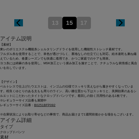
13
15
17
アイテム説明
【素材】
東レのポリエステル機能糸シェルタリングドライを使用した機能性ストレッチ素材です。
フルダル糸を使用することで、単色が透けづらく、裏地なしの仕立てにも対応。給水速乾も兼ね備
えているため、春夏シーズンでも快適に着用でき、かつご家庭でのケアも簡単。
ヨコ糸には綿麻の糸を使用し、MSK加工という揉み加工を施すことで、ナチュラルな表情感と風合
いを出しています。
【デザイン】
ベルトレスで仕上げたウエストは、インゴムの仕様でスッキリ見えながら履きやすくなっていま
す。程良くゆとりのある太もも周りのライン、高い膝位置から下はスッキリと、美脚効果のあるシ
ルエットにこだわったタイトなクロップドパンツです。着回しの効く汎用性のある1枚です。
※レギュラーサイズ品番も展開中
レギュラーサイズ品番：
B0251BFP092
※在庫状況によりお取り寄せなどの事情で、商品お届けまで1週間前後かかる場合もございます。
アイテム詳細
タイプ
クロップドパンツ
素材