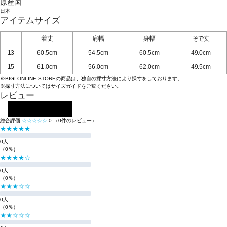
原産国
日本
アイテムサイズ
着丈
肩幅
身幅
そで丈
13
60.5cm
54.5cm
60.5cm
49.0cm
15
61.0cm
56.0cm
62.0cm
49.5cm
※BIGI ONLINE STOREの商品は、独自の採寸方法により採寸をしております。
※採寸方法については
サイズガイド
をご覧ください。
レビュー
レビューを投稿する
総合評価
☆☆☆☆☆
0
（0件のレビュー）
★★★★★
0人
（0％）
★★★★☆
0人
（0％）
★★★☆☆
0人
（0％）
★★☆☆☆