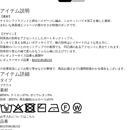
アイテム説明
【素材】
ナイロンフィラメントと綿をハイゲージに編み、シルケットバイオ加工を施した素材。
きれいな表面感とジャージの着やすさが特徴のポンチです。
【デザイン】
同系色の別布をアクセントにしたボートネックトップス。
スッキリと見える程よいボディサイズで、裾の別布はレイヤードのような見え方に。
同素材のパンツとのセットアップでの着用でも、凹凸感のあるアクセントに見せてくれます。
別布切り替えの袖で柔らかなフォルム袖に仕上げています。
※レギュラーサイズ品番も展開中
レギュラーサイズ品番：
B0251BUB232
※在庫状況によりお取り寄せなどの事情で、商品お届けまで1週間前後かかる場合もございます。
アイテム詳細
タイプ
ブラウス
素材
綿58%, ナイロン37%, ポリウレタン5%
別布：綿55%, 再生繊維(セルロース)45%
お手入れについてはこちら
品番
B0255BUB232