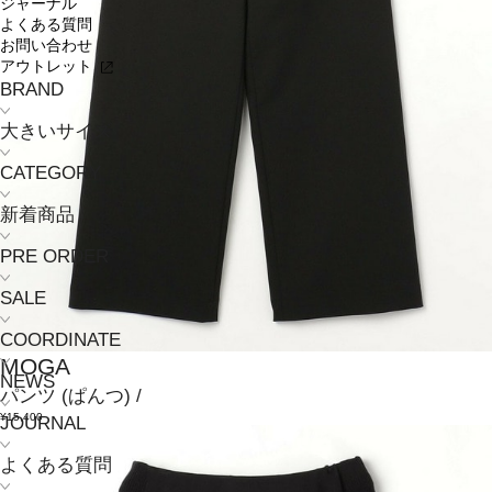
ジャーナル
よくある質問
お問い合わせ
アウトレット
BRAND
大きいサイズ
CATEGORY
新着商品
PRE ORDER
SALE
COORDINATE
MOGA
NEWS
パンツ
(ぱんつ)
/
¥15,400
JOURNAL
よくある質問