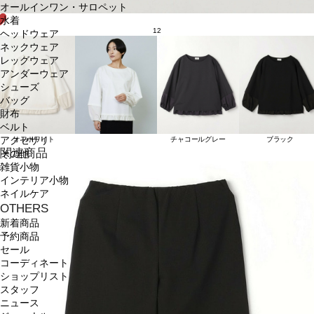
オールインワン・サロペット
水着
12
ヘッドウェア
ネックウェア
レッグウェア
アンダーウェア
シューズ
バッグ
財布
ベルト
アクセサリ
オフホワイト
チャコールグレー
ブラック
関連商品
その他
雑貨小物
インテリア小物
ネイルケア
OTHERS
新着商品
予約商品
セール
コーディネート
ショップリスト
スタッフ
ニュース