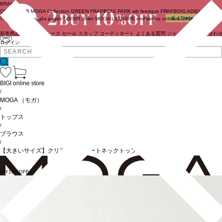
BRAND
COUTURIER
MOGA Collection
GREEN
FRAPBOIS PARK
wb
feerique
FRAPBOIS
ADIEU
TRISTESSE
congés payés
LOISIR
Julier
MOGA
L'EQUIPE
endalence
unbilanc
BIGI online store
新着商品
(ライブ)
ニュース
セール
スタッフ
コーディネート
よくある質問
ジャーナル
お問い合わ
ログイン
BIGI online store
/
MOGA
（モガ）
/
トップス
/
ブラウス
/
【大きいサイズ】クリアポンチボートネックトップス
BUY10%OFF