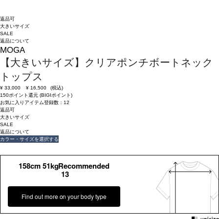
返品可
大きいサイズ
SALE
返品について
MOGA
【大きいサイズ】クリアポンチボートネック
トップス
¥
33,000
¥
16,500
(税込)
150ポイント還元 (BIGIポイント)
お気に入りアイテム登録数：
12
返品可
大きいサイズ
SALE
返品について
カラー・サイズを選択する
158cm 51kgRecommended
13
Find out more on your body type