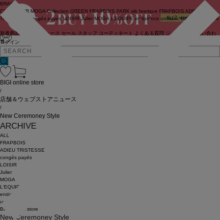
BRAND
COUTURIER
MOGA Collection
GREEN
FRAPBOIS PARK
wb
feerique
FRAPBOIS
ADIEU
TRISTESSE
congés payés
LOISIR
Julier
MOGA
L'EQUIPE
endalence
unbilanc
BIGI online store
新着商品
(ライブ)
ニュース
セール
スタッフ
コーディネート
よくある質問
ジャーナル
お問い合わ
せ
ログイン
BIGI online store
/
店舗＆ウェブストアニュース
/
New Ceremoney Style
ARCHIVE
ALL
FRAPBOIS
ADIEU TRISTESSE
congés payés
LOISIR
Julier
MOGA
L'EQUIPE
endalence
unbilanc
BIGI online store
New Ceremoney Style