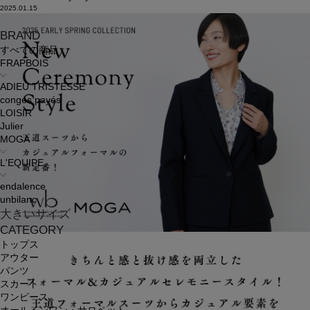
2025.01.15
BRAND
すべての商品
FRAPBOIS
ADIEU TRISTESSE
congés payés
LOISIR
Julier
MOGA
L'EQUIPE
endalence
unbilanc
大きいサイズ
CATEGORY
トップス
アウター
パンツ
スカート
ワンピース