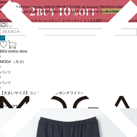
BRAND
COUTURIER
MOGA Collection
GREEN
FRAPBOIS PARK
wb
feerique
FRAPBOIS
ADIEU
TRISTESSE
congés payés
LOISIR
Julier
MOGA
L'EQUIPE
endalence
unbilanc
BIGI online store
新着商品
(ライブ)
ニュース
セール
スタッフ
コーディネート
よくある質問
ジャーナル
お問い合わ
ログイン
BIGI online store
/
MOGA
（モガ）
/
パンツ
/
パンツ
/
【大きいサイズ】コットンナイロンポンチワイドパンツ
BUY10%OFF