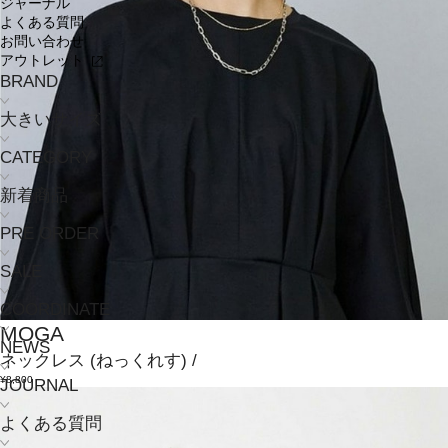
ジャーナル
よくある質問
お問い合わせ
アウトレット
BRAND
大きいサイズ
CATEGORY
新着商品
PRE ORDER
SALE
COORDINATE
MOGA
NEWS
ネックレス
(ねっくれす)
/
¥8,800
JOURNAL
よくある質問