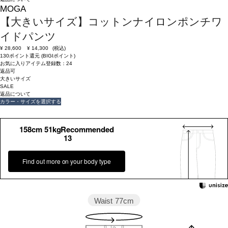
MOGA
【大きいサイズ】コットンナイロンポンチワ
イドパンツ
¥
28,600
¥
14,300
(税込)
130ポイント還元 (BIGIポイント)
お気に入りアイテム登録数：
24
返品可
大きいサイズ
SALE
返品について
カラー・サイズを選択する
158cm 51kgRecommended
13
Find out more on your body type
Waist
77cm