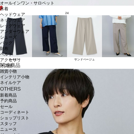
オールインワン・サロペット
水着
24
ヘッドウェア
ネックウェア
レッグウェア
アンダーウェア
シューズ
バッグ
財布
ベルト
アクセサリ
ネイビー
サンドベージュ
関連商品
その他
雑貨小物
インテリア小物
ネイルケア
OTHERS
新着商品
予約商品
セール
コーディネート
ショップリスト
スタッフ
ニュース