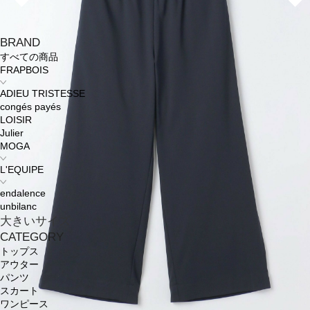
BRAND
すべての商品
FRAPBOIS
ADIEU TRISTESSE
congés payés
LOISIR
Julier
MOGA
L'EQUIPE
endalence
unbilanc
大きいサイズ
CATEGORY
トップス
アウター
パンツ
スカート
ワンピース