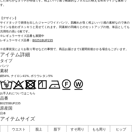
した滑らかなタッチが特徴です。程よいハリ感で構築的なフォルムの映える布帛ライクな素材で
す。
【デザイン】
サイドタックで表情を出したジャージワイドパンツ。肌離れが良く程よいハリ感の素材なので体の
ラインを拾わずスッキリと見せてくれます。同素材の羽織りとのセットアップの他、単品としても
汎用性の高い1枚です。
※レギュラーサイズ品番も展開中
レギュラーサイズ品番：
B0251BUP235
※在庫状況によりお取り寄せなどの事情で、商品お届けまで1週間前後かかる場合もございます。
アイテム詳細
タイプ
パンツ
素材
綿54%, ナイロン41%, ポリウレタン5%
お手入れについてはこちら
品番
B0255BUP235
原産国
日本
アイテムサイズ
ウエスト
股上
股下
すそ周り
もも周り
ヒップ