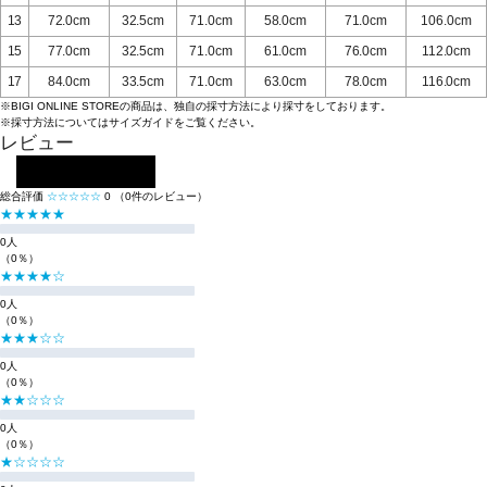
13
72.0cm
32.5cm
71.0cm
58.0cm
71.0cm
106.0cm
15
77.0cm
32.5cm
71.0cm
61.0cm
76.0cm
112.0cm
17
84.0cm
33.5cm
71.0cm
63.0cm
78.0cm
116.0cm
※BIGI ONLINE STOREの商品は、独自の採寸方法により採寸をしております。
※採寸方法については
サイズガイド
をご覧ください。
レビュー
レビューを投稿する
総合評価
☆☆☆☆☆
0
（0件のレビュー）
★★★★★
0人
（0％）
★★★★☆
0人
（0％）
★★★☆☆
0人
（0％）
★★☆☆☆
0人
（0％）
★☆☆☆☆