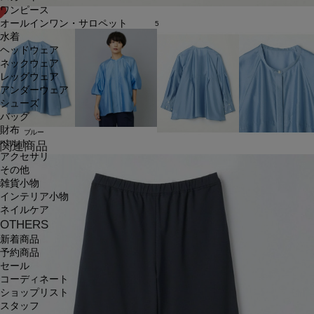
ワンピース
オールインワン・サロペット
5
水着
ヘッドウェア
ネックウェア
レッグウェア
アンダーウェア
シューズ
バッグ
財布
ブルー
ベルト
関連商品
アクセサリ
その他
雑貨小物
インテリア小物
ネイルケア
OTHERS
新着商品
予約商品
セール
コーディネート
ショップリスト
スタッフ