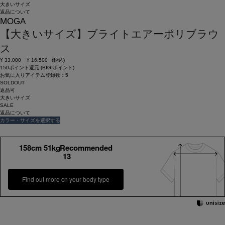
大きいサイズ
返品について
MOGA
【大きいサイズ】ブライトエアーポリブラウ
ス
¥
33,000
¥
16,500
(税込)
150ポイント還元 (BIGIポイント)
お気に入りアイテム登録数：
5
SOLDOUT
返品可
大きいサイズ
SALE
返品について
カラー・サイズを選択する
158cm 51kgRecommended
13
Find out more on your body type