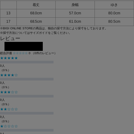
着丈
身幅
ゆき
13
68.0cm
57.0cm
80.0cm
17
68.5cm
61.0cm
80.5cm
※BIGI ONLINE STOREの商品は、独自の採寸方法により採寸をしております。
※採寸方法については
サイズガイド
をご覧ください。
レビュー
レビューを投稿する
総合評価
☆☆☆☆☆
0
（0件のレビュー）
★★★★★
0人
（0％）
★★★★☆
0人
（0％）
★★★☆☆
0人
（0％）
★★☆☆☆
0人
（0％）
★☆☆☆☆
0人