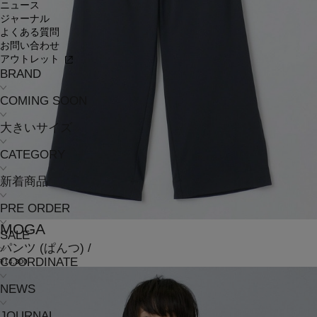
ニュース
ジャーナル
よくある質問
お問い合わせ
アウトレット
BRAND
COMING SOON
大きいサイズ
CATEGORY
新着商品
PRE ORDER
MOGA
SALE
パンツ
(ぱんつ)
/
COORDINATE
¥14,300
NEWS
JOURNAL