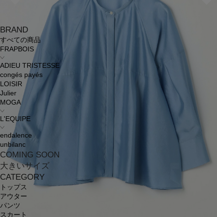
BRAND
すべての商品
FRAPBOIS
ADIEU TRISTESSE
congés payés
LOISIR
Julier
MOGA
L'EQUIPE
endalence
unbilanc
COMING SOON
大きいサイズ
CATEGORY
トップス
アウター
パンツ
スカート