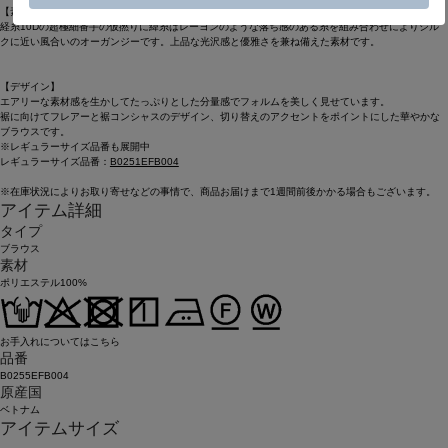
【素材】
経糸10Dの超極細番手の仮撚りに緯糸はレーヨンのような落ち感のある糸を組み合わせによりシル
クに近い風合いのオーガンジーです。上品な光沢感と優雅さを兼ね備えた素材です。
【デザイン】
エアリーな素材感を生かしてたっぷりとした分量感でフォルムを美しく見せています。
裾に向けてフレアーと裾コンシャスのデザイン、切り替えのアクセントをポイントにした華やかな
ブラウスです。
※レギュラーサイズ品番も展開中
レギュラーサイズ品番：
B0251EFB004
※在庫状況によりお取り寄せなどの事情で、商品お届けまで1週間前後かかる場合もございます。
アイテム詳細
タイプ
ブラウス
素材
ポリエステル100%
お手入れについてはこちら
品番
B0255EFB004
原産国
ベトナム
アイテムサイズ