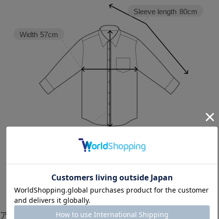
Sleeve length
80cm
Width
57cm
Length
68cm
13
17
アイテム説明