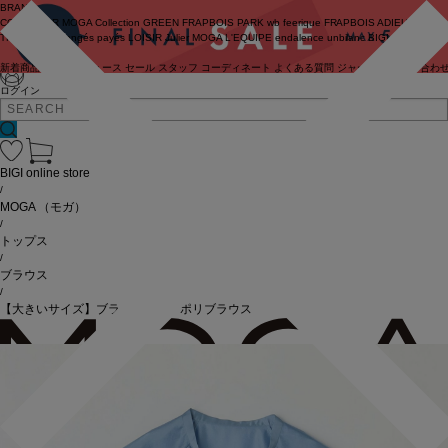
BRAND
COUTURIER
MOGA Collection
GREEN
FRAPBOIS PARK
wb
feerique
FRAPBOIS
ADIEU
TRISTESSE
congés payés
LOISIR
Julier
MOGA
L'EQUIPE
endalence
unbilanc
BIGI online store
新着商品
(ライブ)
ニュース
セール
スタッフ
コーディネート
よくある質問
ジャーナル
お問い合わ
ログイン
BIGI online store
/
MOGA
（モガ）
/
トップス
/
ブラウス
/
【大きいサイズ】ブライトエアーポリブラウス