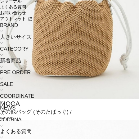
ジャーナル
よくある質問
お問い合わせ
アウトレット
BRAND
大きいサイズ
CATEGORY
新着商品
PRE ORDER
SALE
COORDINATE
MOGA
NEWS
その他バッグ
(そのたばっぐ)
/
¥25,300
JOURNAL
よくある質問