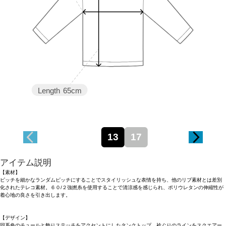
Length
65cm
13
17
アイテム説明
【素材】
ピッチを細かなランダムピッチにすることでスタイリッシュな表情を持ち、他のリブ素材とは差別
化されたテレコ素材。６０/２強撚糸を使用することで清涼感を感じられ、ポリウレタンの伸縮性が
着心地の良さを引き出します。
【デザイン】
同系色のチュールと飾りステッチをアクセントにしたタンクトップ。衿ぐりのラインをスクエアー