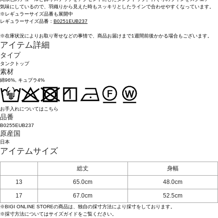
気味にしているので、羽織りから見えた時もスッキリとしたラインで合わせやすくなっています。
※レギュラーサイズ品番も展開中
レギュラーサイズ品番：
B0251EUB237
※在庫状況によりお取り寄せなどの事情で、商品お届けまで1週間前後かかる場合もございます。
アイテム詳細
タイプ
タンクトップ
素材
綿96%, キュプラ4%
お手入れについてはこちら
品番
B0255EUB237
原産国
日本
アイテムサイズ
総丈
身幅
13
65.0cm
48.0cm
17
67.0cm
52.5cm
※BIGI ONLINE STOREの商品は、独自の採寸方法により採寸をしております。
※採寸方法については
サイズガイド
をご覧ください。