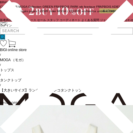
BRAND
COUTURIER
MOGA Collection
GREEN
FRAPBOIS PARK
wb
feerique
FRAPBOIS
ADIEU
TRISTESSE
congés payés
LOISIR
Julier
MOGA
L'EQUIPE
endalence
unbilanc
BIGI online store
新着商品
(ライブ)
ニュース
セール
スタッフ
コーディネート
よくある質問
ジャーナル
お問い合わ
ログイン
BIGI online store
/
MOGA
（モガ）
/
トップス
/
タンクトップ
/
【大きいサイズ】ランダムベアテレコタンクトップ
BUY10%OFF