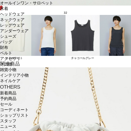
オールインワン・サロペット
水着
32
ヘッドウェア
ネックウェア
レッグウェア
アンダーウェア
シューズ
バッグ
財布
ベルト
アクセサリ
オフホワイト
チャコールグレー
関連商品
その他
雑貨小物
インテリア小物
ネイルケア
OTHERS
新着商品
予約商品
セール
コーディネート
ショップリスト
スタッフ
ニュース