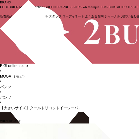
BRAND
COUTURIER
MOGA Collection
GREEN
FRAPBOIS PARK
wb
feerique
FRAPBOIS
ADIEU TRIST
新着商品
(ライブ)
ニュース
セール
スタッフ
コーディネート
よくある質問
ジャーナル
お問い合わ
ログイン
BIGI online store
/
MOGA
（モガ）
/
パンツ
/
パンツ
/
【大きいサイズ】クールトリコットイージーパンツ
2BUY10%OFF