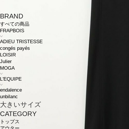
BRAND
すべての商品
FRAPBOIS
ADIEU TRISTESSE
congés payés
LOISIR
Julier
MOGA
L'EQUIPE
endalence
unbilanc
大きいサイズ
CATEGORY
トップス
アウター