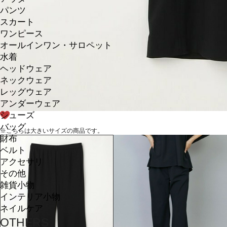
パンツ
スカート
ワンピース
オールインワン・サロペット
水着
ヘッドウェア
ネックウェア
レッグウェア
アンダーウェア
シューズ
バッグ
※こちらは大きいサイズの商品です。
財布
ベルト
アクセサリ
その他
雑貨小物
インテリア小物
ネイルケア
OTHERS