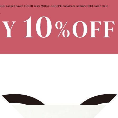
ESSE
congés payés
LOISIR
Julier
MOGA
L'EQUIPE
endalence
unbilanc
BIGI online store
せ