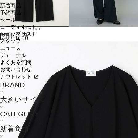
新着商品
予約商品
セール
コーディネート
ブラック
ショップリスト
関連商品
スタッフ
ニュース
ジャーナル
よくある質問
お問い合わせ
アウトレット
BRAND
大きいサイズ
CATEGORY
新着商品