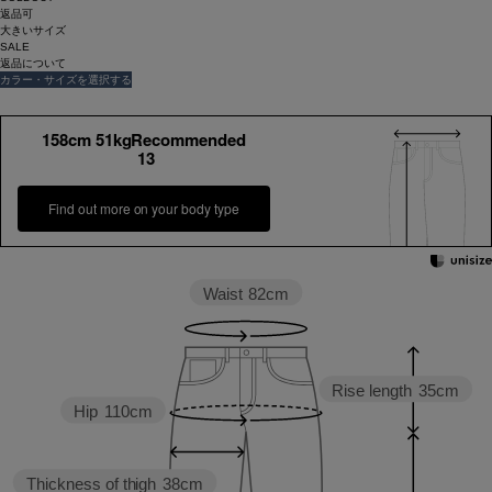
返品可
大きいサイズ
SALE
返品について
カラー・サイズを選択する
158cm 51kgRecommended
13
Find out more on your body type
Waist
82cm
Rise length
35cm
Hip
110cm
Thickness of thigh
38cm