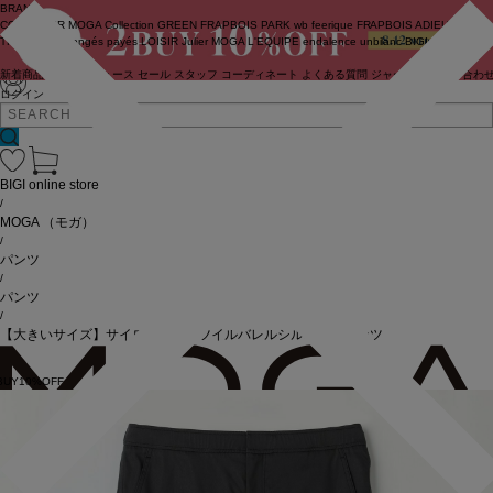
BRAND
COUTURIER
MOGA Collection
GREEN
FRAPBOIS PARK
wb
feerique
FRAPBOIS
ADIEU
TRISTESSE
congés payés
LOISIR
Julier
MOGA
L'EQUIPE
endalence
unbilanc
BIGI online store
新着商品
(ライブ)
ニュース
セール
スタッフ
コーディネート
よくある質問
ジャーナル
お問い合わ
ログイン
BIGI online store
/
MOGA
（モガ）
/
パンツ
/
パンツ
/
【大きいサイズ】サイロコットンツイルバレルシルエットパンツ
BUY10%OFF