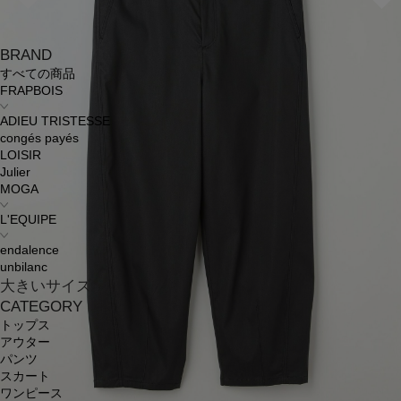
BRAND
すべての商品
FRAPBOIS
ADIEU TRISTESSE
congés payés
LOISIR
Julier
MOGA
L'EQUIPE
endalence
unbilanc
大きいサイズ
CATEGORY
トップス
アウター
パンツ
スカート
ワンピース