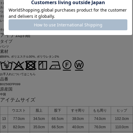
トになっています。
カジュアルデザインを綺麗めの素材にのせていますのでコーディネートでも多様化が可能です。い
つものトップスにコーディネートして新しい雰囲気でアレンジのきくお薦めのパンツです。
※レギュラーサイズ品番も展開中
レギュラーサイズ品番：
B0252EFP099
※在庫状況によりお取り寄せなどの事情で、商品お届けまで1週間前後かかる場合もございます。
アイテム詳細
タイプ
パンツ
素材
綿68%, ポリエステル30%, ポリウレタン2%
お手入れについてはこちら
品番
B0256EFP099
原産国
中国
アイテムサイズ
ウエスト
股上
股下
すそ周り
もも周り
ヒップ
13
77.0cm
34.5cm
66.5cm
38.0cm
74.0cm
102.0cm
15
82.0cm
35.0cm
66.5cm
40.0cm
76.0cm
110.0cm