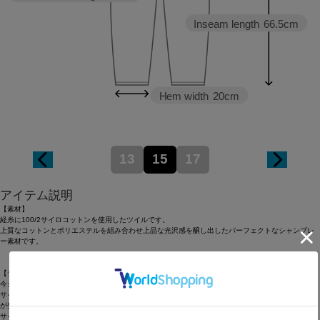
Inseam length
66.5cm
Hem width
20cm
13
15
17
アイテム説明
【素材】
経糸に100/2サイロコットンを使用したツイルです。
上質なコットンとポリエステルを組み合わせ上品な光沢感を醸し出したパーフェクトなシャンブレ
ー素材です。
【デザイン】
今シーズン提案型のバレルシルエットのパンツ。
サイドから裾に向けてカーブの膨らみを持たせて裾で少し絞ることによって特徴のあるシルエット
が生まれます。
サイドから前に向けて斜めにカッティングを入れたり裾のダーツもシルエットのデザインアクセン