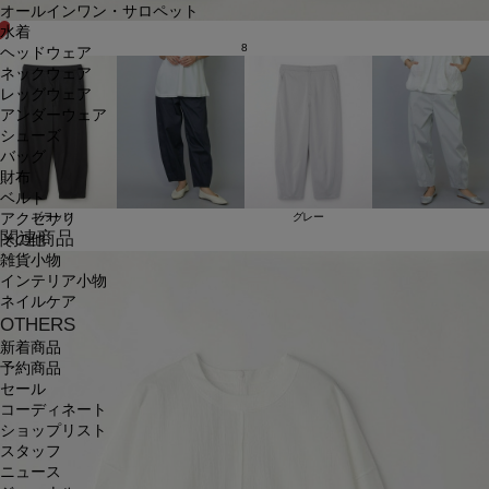
オールインワン・サロペット
水着
8
ヘッドウェア
ネックウェア
レッグウェア
アンダーウェア
シューズ
バッグ
財布
ベルト
アクセサリ
ブラック
グレー
関連商品
その他
雑貨小物
インテリア小物
ネイルケア
OTHERS
新着商品
予約商品
セール
コーディネート
ショップリスト
スタッフ
ニュース