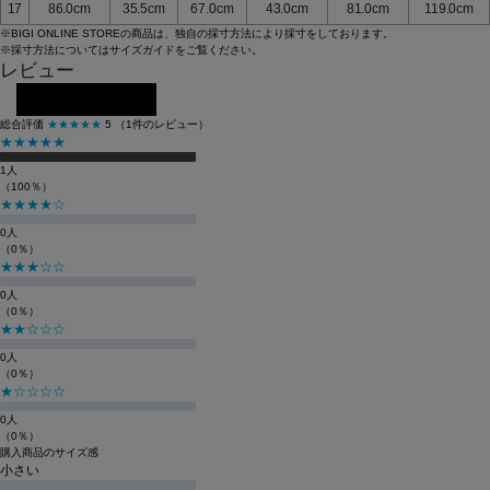
17
86.0cm
35.5cm
67.0cm
43.0cm
81.0cm
119.0cm
※BIGI ONLINE STOREの商品は、独自の採寸方法により採寸をしております。
※採寸方法については
サイズガイド
をご覧ください。
レビュー
レビューを投稿する
総合評価
★★★★★
5
（1件のレビュー）
★★★★★
1人
（100％）
★★★★☆
0人
（0％）
★★★☆☆
0人
（0％）
★★☆☆☆
0人
（0％）
★☆☆☆☆
0人
（0％）
購入商品のサイズ感
小さい