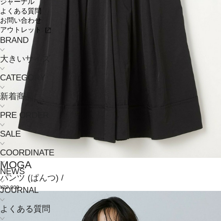
ジャーナル
よくある質問
お問い合わせ
アウトレット
BRAND
大きいサイズ
CATEGORY
新着商品
PRE ORDER
SALE
COORDINATE
MOGA
NEWS
パンツ
(ぱんつ)
/
¥22,000
JOURNAL
よくある質問