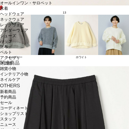
オールインワン・サロペット
水着
13
ヘッドウェア
ネックウェア
レッグウェア
アンダーウェア
シューズ
バッグ
財布
ベルト
アクセサリ
ライトグレー
ホワイト
関連商品
その他
雑貨小物
インテリア小物
ネイルケア
OTHERS
新着商品
予約商品
セール
コーディネート
ショップリスト
スタッフ
ニュース