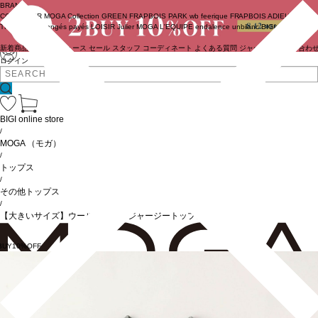
BRAND
COUTURIER
MOGA Collection
GREEN
FRAPBOIS PARK
wb
feerique
FRAPBOIS
ADIEU
TRISTESSE
congés payés
LOISIR
Julier
MOGA
L'EQUIPE
endalence
unbilanc
BIGI online store
新着商品
(ライブ)
ニュース
セール
スタッフ
コーディネート
よくある質問
ジャーナル
お問い合わ
ログイン
BIGI online store
/
MOGA
（モガ）
/
トップス
/
その他トップス
/
【大きいサイズ】ウールシャギージャージートップス
BUY10%OFF