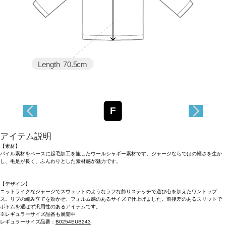
Length
70.5cm
F
アイテム説明
【素材】
パイル素材をベースに起毛加工を施したウールシャギー素材です。ジャージならではの軽さを生か
し、毛足が長く、ふんわりとした素材感が魅力です。
【デザイン】
ニットライクなジャージでスウェットのようなラフな飾りステッチで遊び心を加えたワントップ
ス。リブの編み立てを効かせ、フォルム感のあるサイズで仕上げました。前後差のあるスリットで
ボトムを選ばず汎用性のあるアイテムです。
※レギュラーサイズ品番も展開中
レギュラーサイズ品番：
B0254EUB243