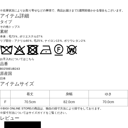
※在庫状況によりお取り寄せなどの事情で、商品お届けまで1週間前後かかる場合もございます。
アイテム詳細
タイプ
その他トップス
素材
本体：毛73％, ポリエステル27％
リブ部分：アクリル60％, 毛25％, ナイロン13％, ポリウレタン2％
お手入れについてはこちら
品番
B0258EUB243
原産国
日本
アイテムサイズ
着丈
身幅
ゆき
F
70.5cm
82.0cm
70.0cm
※BIGI ONLINE STOREの商品は、独自の採寸方法により採寸をしております。
※採寸方法については
サイズガイド
をご覧ください。
レビュー
レビューを投稿する