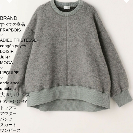
BRAND
すべての商品
FRAPBOIS
ADIEU TRISTESSE
congés payés
LOISIR
Julier
MOGA
L'EQUIPE
endalence
unbilanc
大きいサイズ
CATEGORY
トップス
アウター
パンツ
スカート
ワンピース