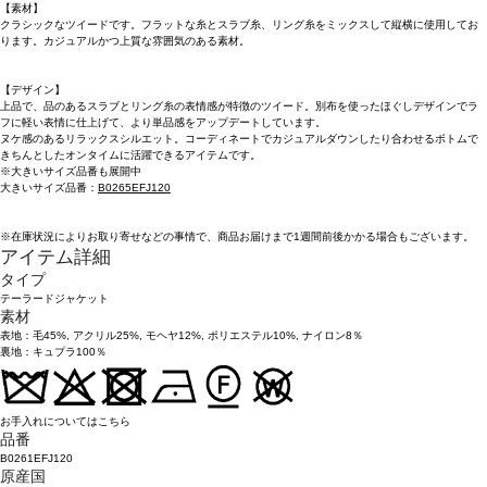
【素材】
クラシックなツイードです。フラットな糸とスラブ糸、リング糸をミックスして縦横に使用してお
ります。カジュアルかつ上質な雰囲気のある素材。
【デザイン】
上品で、品のあるスラブとリング糸の表情感が特徴のツイード。別布を使ったほぐしデザインでラ
フに軽い表情に仕上げて、より単品感をアップデートしています。
ヌケ感のあるリラックスシルエット。コーディネートでカジュアルダウンしたり合わせるボトムで
きちんとしたオンタイムに活躍できるアイテムです。
※大きいサイズ品番も展開中
大きいサイズ品番：
B0265EFJ120
※在庫状況によりお取り寄せなどの事情で、商品お届けまで1週間前後かかる場合もございます。
アイテム詳細
タイプ
テーラードジャケット
素材
表地：毛45%, アクリル25%, モヘヤ12%, ポリエステル10%, ナイロン8％
裏地：キュプラ100％
お手入れについてはこちら
品番
B0261EFJ120
原産国