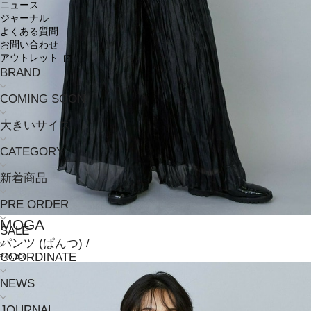
ニュース
ジャーナル
よくある質問
お問い合わせ
アウトレット
BRAND
COMING SOON
大きいサイズ
CATEGORY
新着商品
PRE ORDER
MOGA
SALE
パンツ
(ぱんつ)
/
COORDINATE
¥46,200
NEWS
JOURNAL