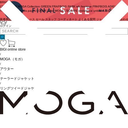
BRAND
COUTURIER
MOGA Collection
GREEN
FRAPBOIS PARK
wb
feerique
FRAPBOIS
ADIEU
TRISTESSE
congés payés
LOISIR
Julier
MOGA
L'EQUIPE
endalence
unbilanc
BIGI online store
新着商品
(ライブ)
ニュース
セール
スタッフ
コーディネート
よくある質問
ジャーナル
お問い合わ
ログイン
BIGI online store
/
MOGA
（モガ）
/
アウター
/
テーラードジャケット
/
リングツイードジャケット