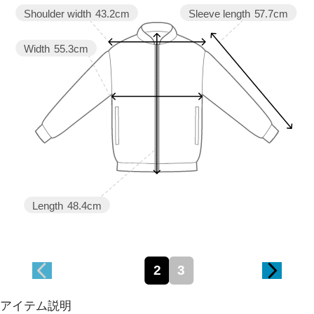
Sleeve length
57.7cm
Shoulder width
43.2cm
Width
55.3cm
Length
48.4cm
2
3
アイテム説明