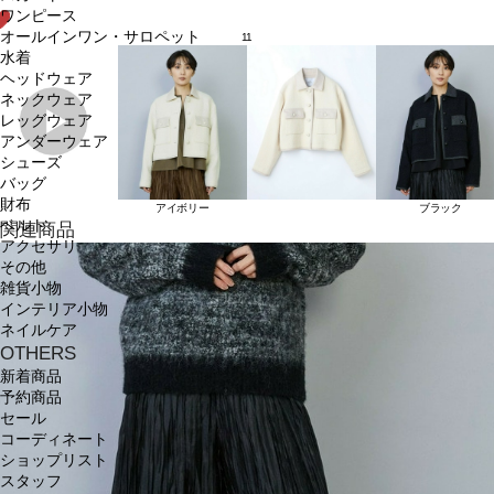
ワンピース
オールインワン・サロペット
11
水着
ヘッドウェア
ネックウェア
レッグウェア
アンダーウェア
シューズ
バッグ
財布
アイボリー
ブラック
ベルト
関連商品
アクセサリ
その他
雑貨小物
インテリア小物
ネイルケア
OTHERS
新着商品
予約商品
セール
コーディネート
ショップリスト
スタッフ