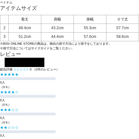
ベトナム
アイテムサイズ
着丈
肩幅
身幅
そで丈
2
48.4cm
43.2cm
55.3cm
57.7cm
3
51.2cm
44.4cm
57.0cm
58.6cm
※BIGI ONLINE STOREの商品は、独自の採寸方法により採寸をしております。
※採寸方法については
サイズガイド
をご覧ください。
レビュー
レビューを投稿する
総合評価
☆☆☆☆☆
0
（0件のレビュー）
★★★★★
0人
（0％）
★★★★☆
0人
（0％）
★★★☆☆
0人
（0％）
★★☆☆☆
0人