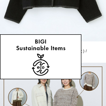
MOGA
テーラードジャケット
(てーらーどじゃけっと)
/
¥68,200
NEWS