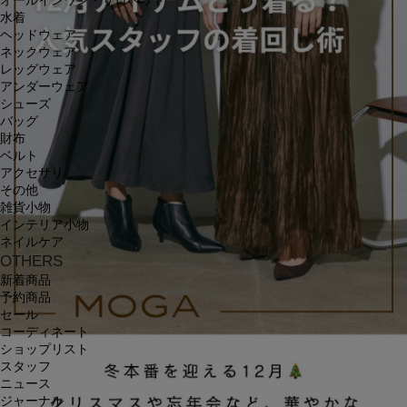
オールインワン・サロペット
水着
ヘッドウェア
ネックウェア
レッグウェア
アンダーウェア
シューズ
バッグ
財布
ベルト
アクセサリ
その他
雑貨小物
インテリア小物
ネイルケア
OTHERS
新着商品
予約商品
セール
コーディネート
ショップリスト
スタッフ
ニュース
ジャーナル