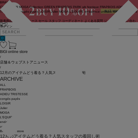
BRAND
COUTURIER
MOGA Collection
GREEN
FRAPBOIS PARK
wb
feerique
FRAPBOIS
ADIEU
TRISTESSE
congés payés
LOISIR
Julier
MOGA
L'EQUIPE
endalence
unbilanc
BIGI online store
新着商品
(ライブ)
ニュース
セール
スタッフ
コーディネート
よくある質問
ジャーナル
お問い合わ
せ
ログイン
BIGI online store
/
店舗＆ウェブストアニュース
/
12月のアイテムどう着る？人気スタッフの着回し術
ARCHIVE
ALL
FRAPBOIS
ADIEU TRISTESSE
congés payés
LOISIR
Julier
MOGA
L'EQUIPE
endalence
unbilanc
BIGI online store
12月のアイテムどう着る？人気スタッフの着回し術