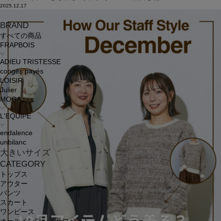
2025.12.17
BRAND
すべての商品
FRAPBOIS
ADIEU TRISTESSE
congés payés
LOISIR
Julier
MOGA
L'EQUIPE
endalence
unbilanc
大きいサイズ
CATEGORY
トップス
アウター
パンツ
スカート
ワンピース