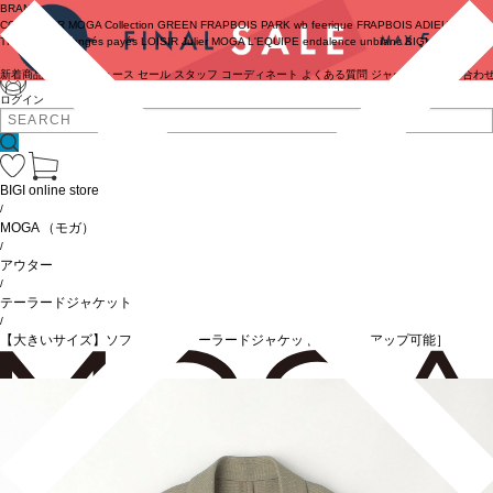
BRAND
COUTURIER
MOGA Collection
GREEN
FRAPBOIS PARK
wb
feerique
FRAPBOIS
ADIEU
TRISTESSE
congés payés
LOISIR
Julier
MOGA
L'EQUIPE
endalence
unbilanc
BIGI online store
新着商品
(ライブ)
ニュース
セール
スタッフ
コーディネート
よくある質問
ジャーナル
お問い合わ
ログイン
BIGI online store
/
MOGA
（モガ）
/
アウター
/
テーラードジャケット
/
【大きいサイズ】ソフトカラミテーラードジャケット［セットアップ可能］