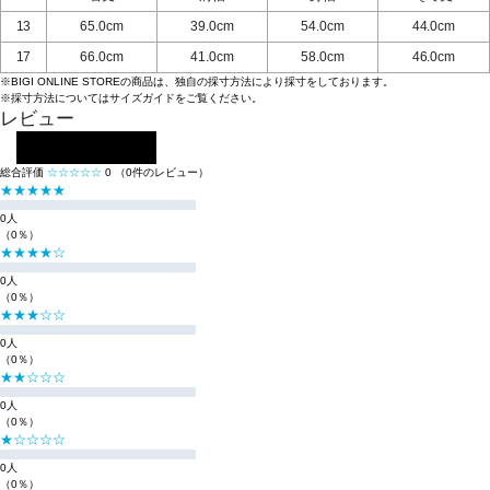
13
65.0cm
39.0cm
54.0cm
44.0cm
17
66.0cm
41.0cm
58.0cm
46.0cm
※BIGI ONLINE STOREの商品は、独自の採寸方法により採寸をしております。
※採寸方法については
サイズガイド
をご覧ください。
レビュー
レビューを投稿する
総合評価
☆☆☆☆☆
0
（0件のレビュー）
★★★★★
0人
（0％）
★★★★☆
0人
（0％）
★★★☆☆
0人
（0％）
★★☆☆☆
0人
（0％）
★☆☆☆☆
0人
（0％）