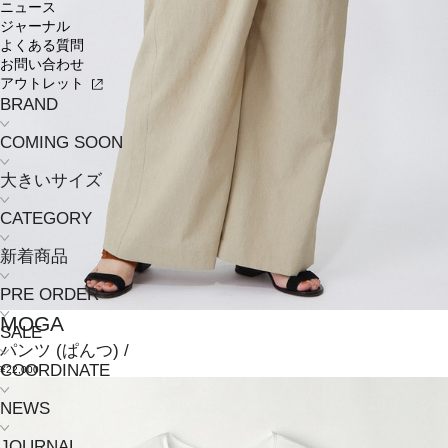
ニュース
ジャーナル
よくある質問
お問い合わせ
アウトレット
BRAND
COMING SOON
大きいサイズ
CATEGORY
新着商品
PRE ORDER
MOGA
SALE
パンツ
(ぱんつ)
/
COORDINATE
¥22,000
NEWS
JOURNAL