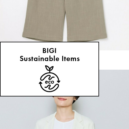
MOGA
パンツ
(ぱんつ)
/
¥21,560