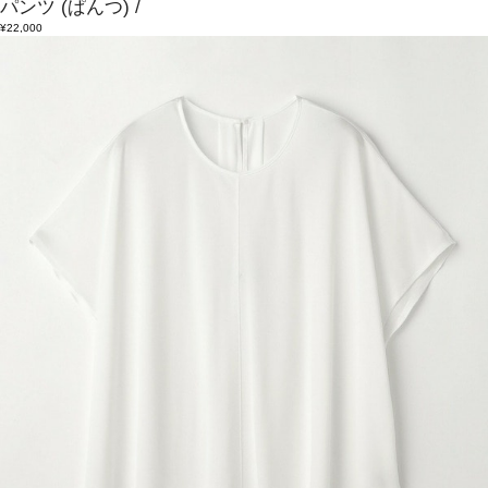
パンツ
(ぱんつ)
/
¥22,000