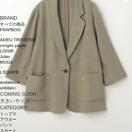
BRAND
すべての商品
FRAPBOIS
ADIEU TRISTESSE
congés payés
LOISIR
Julier
MOGA
L'EQUIPE
endalence
unbilanc
COMING SOON
大きいサイズ
CATEGORY
トップス
アウター
パンツ
スカート