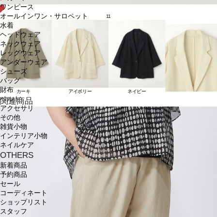
ワンピース
オールインワン・サロペット
11
水着
ヘッドウェア
ネックウェア
レッグウェア
アンダーウェア
シューズ
バッグ
財布
カーキ
アイボリー
ネイビー
ベルト
関連商品
アクセサリ
その他
雑貨小物
インテリア小物
ネイルケア
OTHERS
新着商品
予約商品
セール
コーディネート
ショップリスト
スタッフ