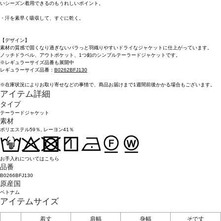
いシーズン着用できるのもうれしいポイント。
・汗を素早く吸収して、すぐに乾く。
【デザイン】
素材の質感で固くなり過ぎないパラっと羽織りやすいドライなジャケットに仕上がっています。
ノッチドラペル、アウトポケット、1つ釦のシンプルテーラードジャケットです。
※レギュラーサイズ品番も展開中
レギュラーサイズ品番：
B0262BFJ130
※在庫状況によりお取り寄せなどの事情で、商品お届けまで1週間前後かかる場合もございます。
アイテム詳細
タイプ
テーラードジャケット
素材
ポリエステル59％, レーヨン41％
お手入れについてはこちら
品番
B0266BFJ130
原産国
ベトナム
アイテムサイズ
着丈
肩幅
身幅
そで丈