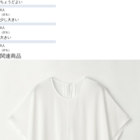
ちょうどよい
0人
（0％）
少し大きい
0人
（0％）
大きい
0人
（0％）
関連商品