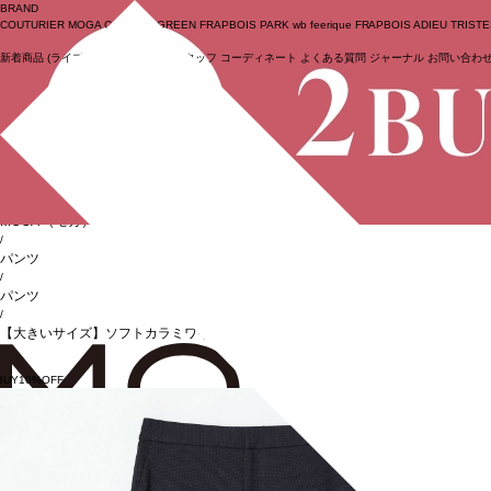
BRAND
COUTURIER
MOGA Collection
GREEN
FRAPBOIS PARK
wb
feerique
FRAPBOIS
ADIEU TRIST
新着商品
(ライブ)
ニュース
セール
スタッフ
コーディネート
よくある質問
ジャーナル
お問い合わ
ログイン
BIGI online store
/
MOGA
（モガ）
/
パンツ
/
パンツ
/
【大きいサイズ】ソフトカラミワイドシルエットパンツ［セットアップ可能］
BUY10%OFF