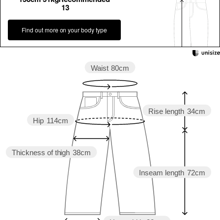
13
Find out more on your body type
Waist
80cm
Rise length
34cm
Hip
114cm
Thickness of thigh
38cm
Inseam length
72cm