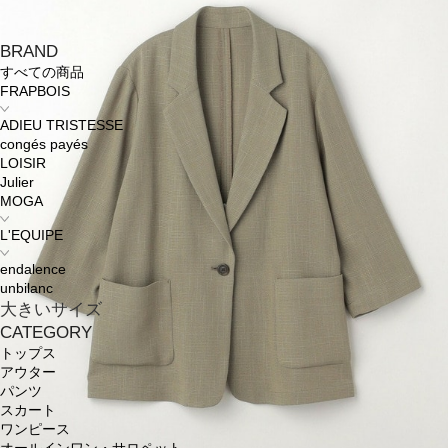
BRAND
すべての商品
FRAPBOIS
ADIEU TRISTESSE
congés payés
LOISIR
Julier
MOGA
L'EQUIPE
endalence
unbilanc
大きいサイズ
CATEGORY
トップス
アウター
パンツ
スカート
ワンピース