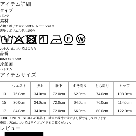
アイテム詳細
タイプ
パンツ
素材
表地：ポリエステル59％, レーヨン41％
裏地：ポリエステル100％
お手入れについてはこちら
品番
B0266BFP099
原産国
ベトナム
アイテムサイズ
ウエスト
股上
股下
すそ周り
もも周り
ヒップ
13
76.0cm
34.0cm
72.0cm
62.0cm
74.0cm
108.0cm
15
80.0cm
34.0cm
72.0cm
64.0cm
76.0cm
114.0cm
17
84.0cm
34.0cm
72.0cm
66.0cm
80.0cm
122.0cm
※BIGI ONLINE STOREの商品は、独自の採寸方法により採寸をしております。
※採寸方法については
サイズガイド
をご覧ください。
レビュー