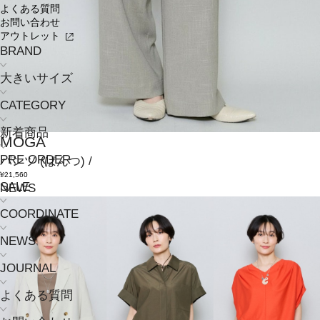
よくある質問
お問い合わせ
アウトレット
BRAND
大きいサイズ
CATEGORY
新着商品
MOGA
PRE ORDER
パンツ
(ぱんつ)
/
¥21,560
SALE
NEWS
COORDINATE
NEWS
JOURNAL
よくある質問