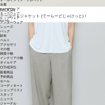
オールインワン・サロペット
水着
MOGA
ヘッドウェア
ネックウェア
テーラードジャケット
(てーらーどじゃけっと)
/
レッグウェア
¥31,680
アンダーウェア
シューズ
バッグ
財布
ベルト
アクセサリ
その他
雑貨小物
インテリア小物
ネイルケア
OTHERS
新着商品
予約商品
セール
コーディネート
ショップリスト
スタッフ
ニュース
ジャーナル