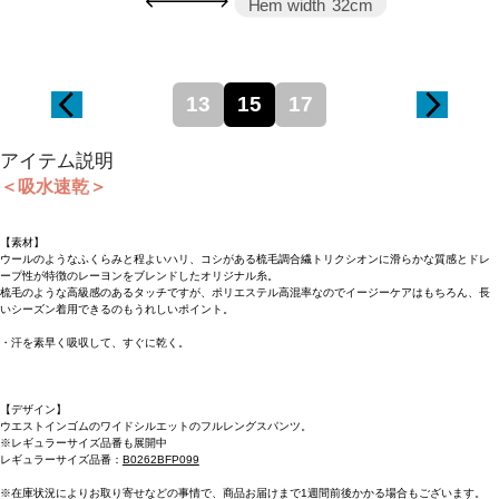
Hem width
32cm
13
15
17
アイテム説明
＜吸水速乾＞
【素材】
ウールのようなふくらみと程よいハリ、コシがある梳毛調合繊トリクシオンに滑らかな質感とドレ
ープ性が特徴のレーヨンをブレンドしたオリジナル糸。
梳毛のような高級感のあるタッチですが、ポリエステル高混率なのでイージーケアはもちろん、長
いシーズン着用できるのもうれしいポイント。
・汗を素早く吸収して、すぐに乾く。
【デザイン】
ウエストインゴムのワイドシルエットのフルレングスパンツ。
※レギュラーサイズ品番も展開中
レギュラーサイズ品番：
B0262BFP099
※在庫状況によりお取り寄せなどの事情で、商品お届けまで1週間前後かかる場合もございます。