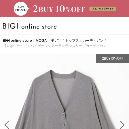
BRAND
BIGI online store
MOGA
（モガ）
トップス
カーディガン
/
/
/
/
【大きいサイズ】ハイゲージシアーラグランスリーブカーディガン
大きいサイズ
2BUY10%OFF
CATEGORY
新着商品
PRE ORDER
SALE