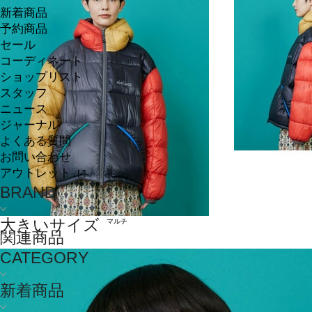
新着商品
予約商品
セール
コーディネート
ショップリスト
スタッフ
ニュース
ジャーナル
よくある質問
お問い合わせ
アウトレット
BRAND
大きいサイズ
マルチ
関連商品
CATEGORY
新着商品