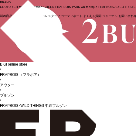
BRAND
COUTURIER
MOGA Collection
GREEN
FRAPBOIS PARK
wb
feerique
FRAPBOIS
ADIEU TRIST
新着商品
(ライブ)
ニュース
セール
スタッフ
コーディネート
よくある質問
ジャーナル
お問い合わ
ログイン
BIGI online store
/
FRAPBOIS
（フラボア）
/
アウター
/
ブルゾン
/
FRAPBOIS×WILD THINGS 中綿ブルゾン