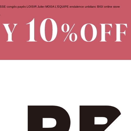
ESSE
congés payés
LOISIR
Julier
MOGA
L'EQUIPE
endalence
unbilanc
BIGI online store
せ