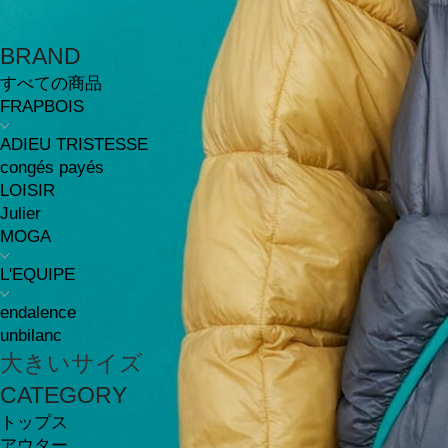
BRAND
すべての商品
FRAPBOIS
ADIEU TRISTESSE
congés payés
LOISIR
Julier
MOGA
L'EQUIPE
endalence
unbilanc
大きいサイズ
CATEGORY
トップス
アウター