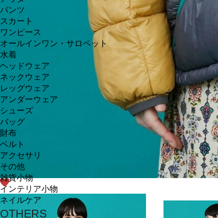
パンツ
スカート
ワンピース
オールインワン・サロペット
水着
ヘッドウェア
ネックウェア
レッグウェア
アンダーウェア
シューズ
バッグ
財布
ベルト
アクセサリ
その他
雑貨小物
インテリア小物
ネイルケア
OTHERS