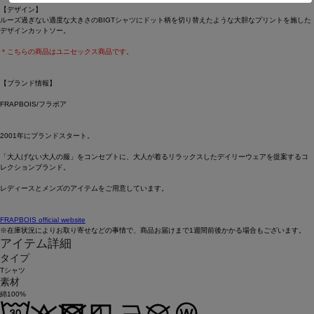
【デザイン】
ルーズ過ぎない適度な大きさのBIGTシャツにドット柄を切り替えたような大胆なプリントを施した
デザインカットソー。
＊こちらの商品はユニセックス商品です。
【ブランド情報】
FRAPBOIS/フラボア
2001年にブランドスタート。
「大人げない大人の服」をコンセプトに、大人が着るリラックスしたデイリーウェアを提案するコ
レクションブランド。
レディースとメンズのアイテムをご用意しています。
FRAPBOIS official website
※在庫状況によりお取り寄せなどの事情で、商品お届けまで1週間前後かかる場合もございます。
アイテム詳細
タイプ
Tシャツ
素材
綿100%