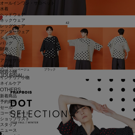
オールインワン・サロペット
水着
ヘッドウェア
ネックウェア
42
レッグウェア
アンダーウェア
シューズ
バッグ
財布
ベルト
アクセサリ
その他
グレイッシュベージュ
ブラック
雑貨小物
JOURNAL
インテリア小物
ネイルケア
OTHERS
新着商品
予約商品
セール
コーディネート
ショップリスト
スタッフ
ニュース