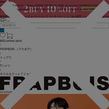
BRAND
COUTURIER
MOGA Collection
GREEN
FRAPBOIS PARK
wb
feerique
FRAPBOIS
ADIEU
TRISTESSE
congés payés
LOISIR
Julier
MOGA
L'EQUIPE
endalence
unbilanc
BIGI online store
新着商品
(ライブ)
ニュース
セール
スタッフ
コーディネート
よくある質問
ジャーナル
お問い合わ
ログイン
BIGI online store
/
FRAPBOIS
（フラボア）
/
トップス
/
Tシャツ
/
キリカエドットＴシャツ
BUY10%OFF