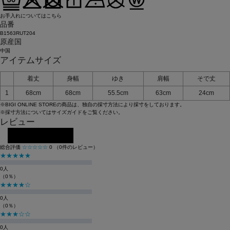
お手入れについてはこちら
品番
B1563RUT204
原産国
中国
アイテムサイズ
着丈
身幅
ゆき
肩幅
そで丈
1
68cm
68cm
55.5cm
63cm
24cm
※BIGI ONLINE STOREの商品は、独自の採寸方法により採寸をしております。
※採寸方法については
サイズガイド
をご覧ください。
レビュー
レビューを投稿する
総合評価
☆☆☆☆☆
0
（0件のレビュー）
★★★★★
0人
（0％）
★★★★☆
0人
（0％）
★★★☆☆
0人