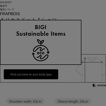
SOLDOUT
返品可
返品について
FRAPBOIS
キリカエドットＴシャツ
¥
14,300
(税込)
130ポイント還元 (BIGIポイント)
お気に入りアイテム登録数：
42
SOLDOUT
返品可
返品について
カラー・サイズを選択する
158cm 51kgRecommended
Crotch +5cm
Find out more on your body type
Sleeve length
24cm
Shoulder width
63cm