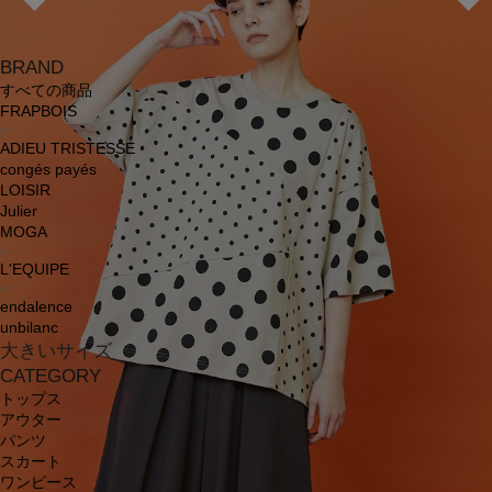
BRAND
すべての商品
FRAPBOIS
ADIEU TRISTESSE
congés payés
LOISIR
Julier
MOGA
L'EQUIPE
endalence
unbilanc
大きいサイズ
CATEGORY
トップス
アウター
パンツ
スカート
ワンピース