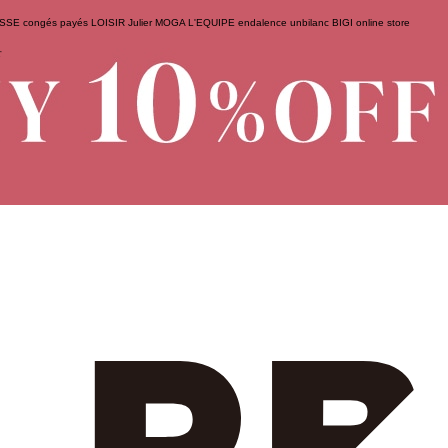
ESSE
congés payés
LOISIR
Julier
MOGA
L'EQUIPE
endalence
unbilanc
BIGI online store
せ