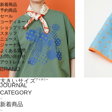
新着商品
予約商品
セール
コーディネート
ショップリスト
スタッフ
ニュース
ジャーナル
よくある質問
お問い合わせ
アウトレット
BRAND
大きいサイズ
アイボリー
JOURNAL
CATEGORY
新着商品