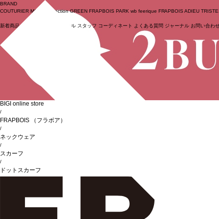
BRAND
COUTURIER
MOGA Collection
GREEN
FRAPBOIS PARK
wb
feerique
FRAPBOIS
ADIEU TRIST
新着商品
(ライブ)
ニュース
セール
スタッフ
コーディネート
よくある質問
ジャーナル
お問い合わ
ログイン
BIGI online store
/
FRAPBOIS
（フラボア）
/
ネックウェア
/
スカーフ
/
ドットスカーフ