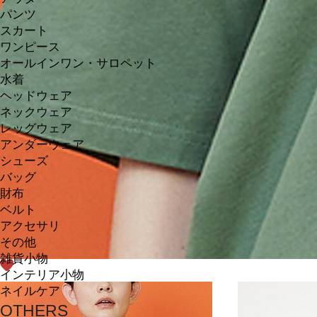
パンツ
スカート
ワンピース
オールインワン・サロペット
水着
ヘッドウェア
ネックウェア
レッグウェア
アンダーウェア
シューズ
バッグ
財布
ベルト
アクセサリ
その他
雑貨小物
インテリア小物
ネイルケア
OTHERS