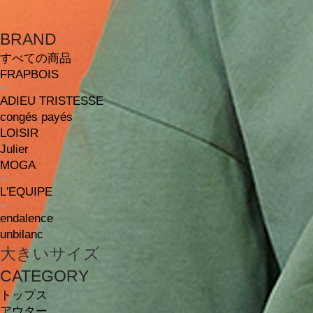
BRAND
すべての商品
FRAPBOIS
ADIEU TRISTESSE
congés payés
LOISIR
Julier
MOGA
L'EQUIPE
endalence
unbilanc
大きいサイズ
CATEGORY
トップス
アウター