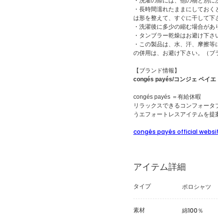
・洗濯の際には、他の物と別に
・長時間濡れたままにしておく
は形を整えて、すぐに干して下
・洗濯後に多少の縮む場合があ
・タンブラー乾燥はお避け下さ
・この製品は、水、汗、摩擦等
の併用は、お避け下さい。（ブ
【ブランド情報】
congés payés/コンジェ ペイエ
congés payés ＝有給休暇
リラックスできるコンフォータ
うエフォートレスアイテムを提
congés payés official websi
アイテム詳細
タイプ
ポロシャツ
素材
綿100％