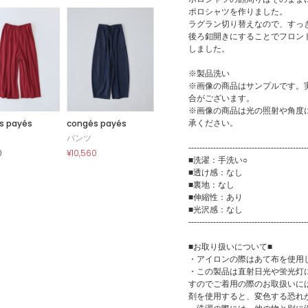
ポロシャツを作りました。
ラグラン切り替えなので、すっ
後ろ釦開きにすることでフロン
しました。
※製品洗い
※画像の商品はサンプルです。
合がございます。
※画像の商品は光の照射や角度
s payés
congés payés
承ください。
パンツ
-------------------------------------------
0
¥10,560
■洗濯：手洗い○
■透け感：なし
■裏地：なし
■伸縮性：あり
■光沢感：なし
-------------------------------------------
■お取り扱いについて■
・アイロンの際はあて布を使用
・この製品は直射日光や蛍光灯
すのでご着用の際のお取扱いに
剤を使用すると、変色する恐れ