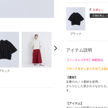
その他
雑貨小物
F
在庫なし
店舗在庫はこ
インテリア小物
ネイルケア
ブラック
アイテム説明
【リンネル 9月号】掲載商品
フロントをすっきりさせて上品
ブラック
【素材】
定番のカノコ素材を使用。
さらりとした肌さわりながらも
す
【アイテム】
ポロシャツの顔周りはそのまま