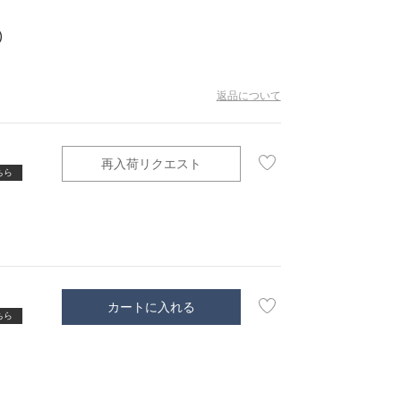
)
新着商品
返品について
予約商品
セール
再入荷リクエスト
ちら
コーディネート
ショップリスト
スタッフ
カートに入れる
ちら
ニュース
ジャーナル