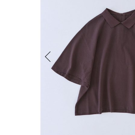
BRAND
すべての商品
FRAPBOIS
ADIEU TRISTESSE
congés payés
LOISIR
Julier
MOGA
L'EQUIPE
endalence