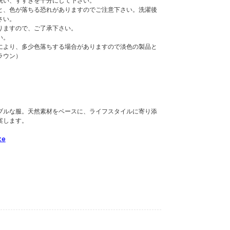
洗い、すすぎを十分にして下さい。
と、色が落ちる恐れがありますのでご注意下さい。洗濯後
さい。
りますので、ご了承下さい。
い。
により、多少色落ちする場合がありますので淡色の製品と
ラウン）
ブルな服。天然素材をベースに、ライフスタイルに寄り添
案します。
te