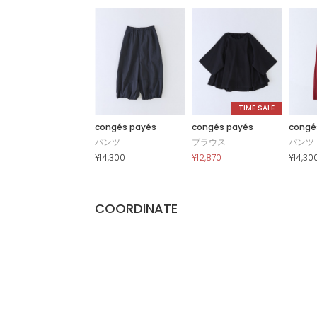
TIME SALE
congés payés
congés payés
congé
パンツ
ブラウス
パンツ
¥14,300
¥12,870
¥14,30
COORDINATE