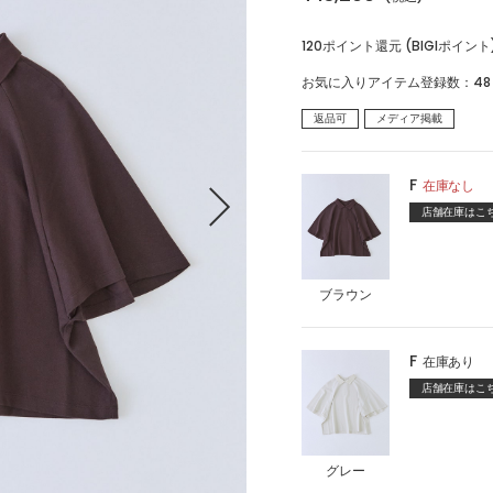
CATEGORY
120ポイント還元 (BIGIポイント
お気に入りアイテム登録数：
48
トップス
アウター
返品可
メディア掲載
パンツ
スカート
F
在庫なし
ワンピース
オールインワン・サロペッ
店舗在庫はこ
ト
水着
ヘッドウェア
ブラウン
ネックウェア
レッグウェア
F
在庫あり
アンダーウェア
シューズ
店舗在庫はこ
バッグ
財布
ベルト
アクセサリ
グレー