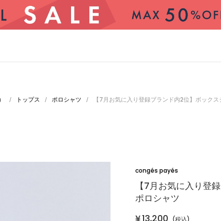
）
トップス
ポロシャツ
【7月お気に入り登録ブランド内2位】ボックス
/
/
/
congés payés
【7月お気に入り登
ポロシャツ
¥
13,200
(税込)