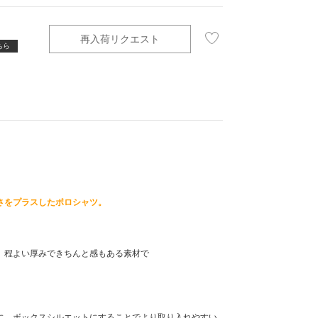
よくある質問
お問い合わせ
再入荷リクエスト
ちら
アウトレット
さをプラスしたポロシャツ。
、程よい厚みできちんと感もある素材で
。
に、ボックスシルエットにすることでより取り入れやすい