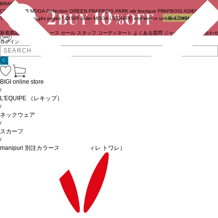
BRAND
COUTURIER
MOGA Collection
GREEN
FRAPBOIS PARK
wb
feerique
FRAPBOIS
ADIEU
TRISTESSE
congés payés
LOISIR
Julier
MOGA
L'EQUIPE
endalence
unbilanc
BIGI online store
新着商品
(ライブ)
ニュース
セール
スタッフ
コーディネート
よくある質問
ジャーナル
お問い合わ
ログイン
BIGI online store
/
L'EQUIPE
（レキップ）
/
ネックウェア
/
スカーフ
/
manipuri 別注カラースカーフ（ヴィレ トワレ）