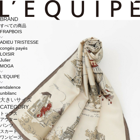
BRAND
すべての商品
FRAPBOIS
ADIEU TRISTESSE
congés payés
LOISIR
Julier
MOGA
L'EQUIPE
endalence
unbilanc
大きいサイズ
CATEGORY
トップス
アウター
パンツ
スカート
ワンピース