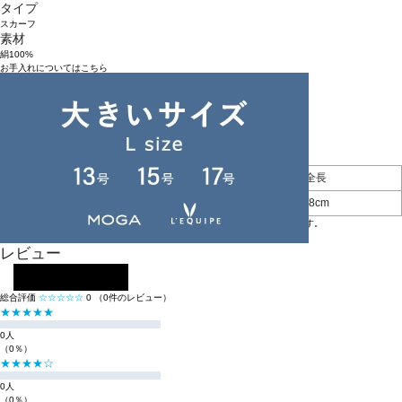
タイプ
スカーフ
素材
絹100%
お手入れについてはこちら
品番
B5544SSF905
原産国
日本
アイテムサイズ
幅
全長
F
88cm
88cm
※BIGI ONLINE STOREの商品は、独自の採寸方法により採寸をしております。
※採寸方法については
サイズガイド
をご覧ください。
レビュー
レビューを投稿する
総合評価
☆☆☆☆☆
0
（0件のレビュー）
★★★★★
0人
（0％）
★★★★☆
0人
（0％）