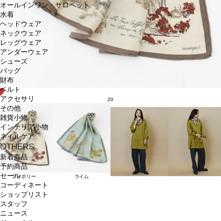
オールインワン・サロペット
水着
ヘッドウェア
ネックウェア
レッグウェア
アンダーウェア
シューズ
バッグ
財布
ベルト
アクセサリ
20
その他
雑貨小物
インテリア小物
ネイルケア
OTHERS
新着商品
予約商品
セール
アイボリー
ライム
コーディネート
ショップリスト
スタッフ
ニュース