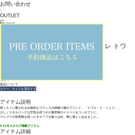
お問い合わせ
OUTLET
SOLDOUT
返品可
返品について
L'EQUIPE
manipuri 別注カラースカーフ（ヴィレ トワ
レ）
¥
19,800
(税込)
180ポイント還元 (BIGIポイント)
お気に入りアイテム登録数：
20
SOLDOUT
返品可
返品について
カラー・サイズを選択する
アイテム説明
長く人々に愛される伝統的なフランスの綿織り物のプリント、「トワル・ド・ジュイ」。
少しノスタルジックな空気を持つその風景柄のイメージをコンセプトに、
マニプリの世界観を持ったモチーフを散りばめ、柄に落とし込みました。
9-10月カタログ掲載アイテム
アイテム詳細