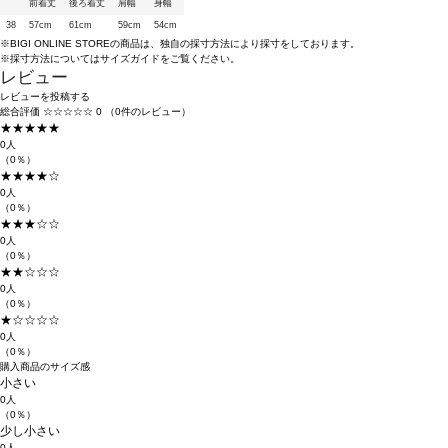
前着丈
後ろ着丈
肩幅
身幅
38
57cm
61cm
59cm
54cm
※BIGI ONLINE STOREの商品は、独自の採寸方法により採寸をしております。
※採寸方法については
サイズガイド
をご覧ください。
レビュー
レビューを投稿する
総合評価
☆☆☆☆☆
0
（0件のレビュー）
★★★★★
0人
（0％）
★★★★☆
0人
（0％）
★★★☆☆
0人
（0％）
★★☆☆☆
0人
（0％）
★☆☆☆☆
0人
（0％）
購入商品のサイズ感
小さい
0人
（0％）
少し小さい
0人