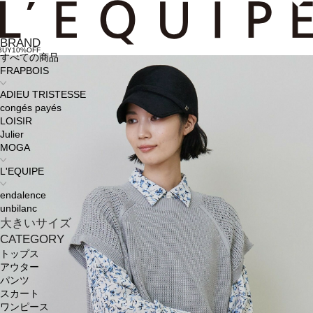
BRAND
BUY10%OFF
すべての商品
FRAPBOIS
ADIEU TRISTESSE
congés payés
LOISIR
Julier
MOGA
L'EQUIPE
endalence
unbilanc
大きいサイズ
CATEGORY
トップス
アウター
パンツ
スカート
ワンピース