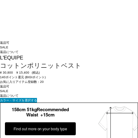
返品可
SALE
返品について
L'EQUIPE
コットンポリニットベスト
¥
30,800
¥
15,400
(税込)
140ポイント還元 (BIGIポイント)
お気に入りアイテム登録数：
20
返品可
SALE
返品について
カラー・サイズを選択する
158cm 51kgRecommended
Waist +15cm
Find out more on your body type