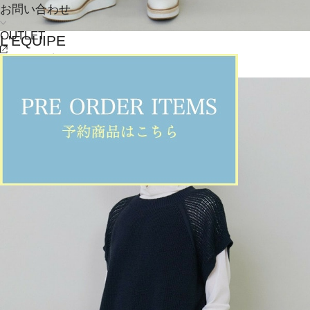
お問い合わせ
OUTLET
L'EQUIPE
パンツ
(ぱんつ)
/
¥21,560