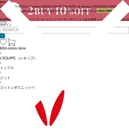
BRAND
COUTURIER
MOGA Collection
GREEN
FRAPBOIS PARK
wb
feerique
FRAPBOIS
ADIEU
TRISTESSE
congés payés
LOISIR
Julier
MOGA
L'EQUIPE
endalence
unbilanc
BIGI online store
新着商品
(ライブ)
ニュース
セール
スタッフ
コーディネート
よくある質問
ジャーナル
お問い合わ
ログイン
BIGI online store
/
L'EQUIPE
（レキップ）
/
トップス
/
ニット
/
コットンポリニットベスト