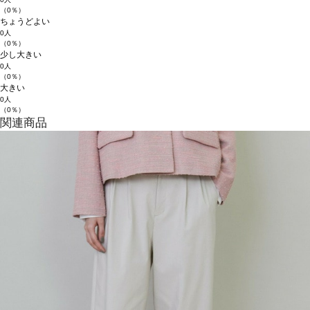
（0％）
ちょうどよい
0人
（0％）
少し大きい
0人
（0％）
大きい
0人
（0％）
関連商品