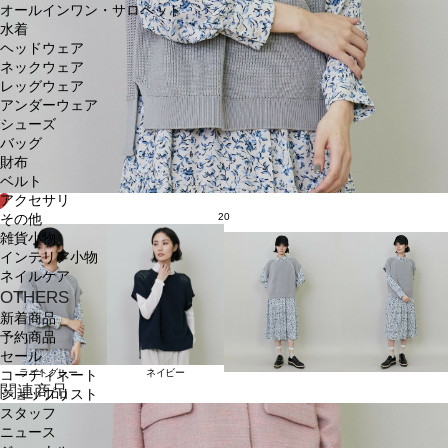
オールインワン・サロペット
水着
ヘッドウェア
ネックウェア
レッグウェア
アンダーウェア
シューズ
バッグ
財布
ベルト
アクセサリ
20
その他
雑貨小物
インテリア小物
ネイルケア
OTHERS
新着商品
予約商品
セール
ライトグレー
ネイビー
コーディネート
関連商品
ショップリスト
スタッフ
ニュース