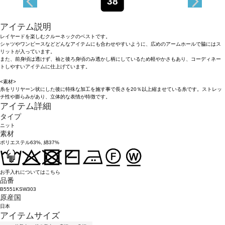
38
アイテム説明
レイヤードを楽しむクルーネックのベストです。
シャツやワンピースなどどんなアイテムにも合わせやすいように、広めのアームホールで脇にはス
リットが入っています。
また、前身頃は透けず、袖と後ろ身頃のみ透かし柄にしているため軽やかさもあり、コーディネー
トしやすいアイテムに仕上げています。
<素材>
糸をリリヤーン状にした後に特殊な加工を施す事で長さを20％以上縮ませている糸です。ストレッ
チ性や膨らみがあり、立体的な表情が特徴です。
アイテム詳細
タイプ
ニット
素材
ポリエステル63%, 綿37%
お手入れについてはこちら
品番
B5551KSW303
原産国
日本
アイテムサイズ