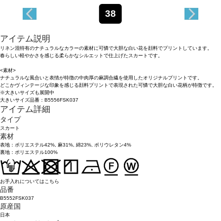
38
アイテム説明
リネン混特有のナチュラルなカラーの素材に可憐で大胆な白い花を顔料でプリントしています。
春らしい軽やかさを感じる柔らかなシルエットで仕上げたスカートです。
<素材>
ナチュラルな風合いと表情が特徴の中肉厚の麻調合繊を使用したオリジナルプリントです。
どこかヴィンテージな印象を感じる顔料プリントで表現された可憐で大胆な白い花柄が特徴です。
※大きいサイズも展開中
大きいサイズ品番：B5556FSK037
アイテム詳細
タイプ
スカート
素材
表地：ポリエステル42%, 麻31%, 綿23%, ポリウレタン4%
裏地：ポリエステル100%
お手入れについてはこちら
品番
B5552FSK037
原産国
日本