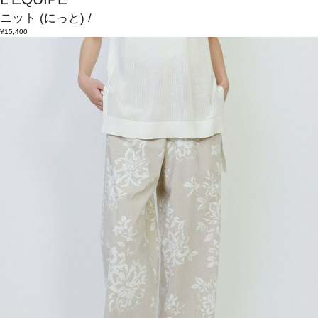
ニット
(にっと)
/
¥15,400