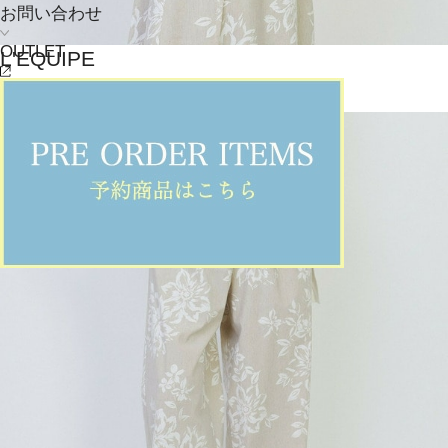
お問い合わせ
OUTLET
L'EQUIPE
ニット
(にっと)
/
¥15,400