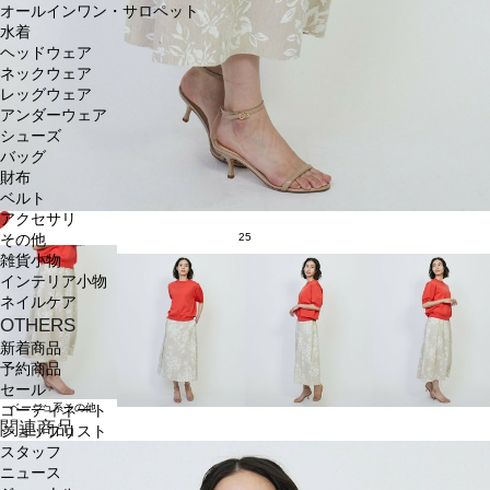
オールインワン・サロペット
水着
ヘッドウェア
ネックウェア
レッグウェア
アンダーウェア
シューズ
バッグ
財布
ベルト
アクセサリ
25
その他
雑貨小物
インテリア小物
ネイルケア
OTHERS
新着商品
予約商品
セール
ベージュ系その他
コーディネート
関連商品
ショップリスト
スタッフ
ニュース