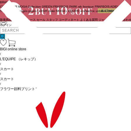
BRAND
COUTURIER
MOGA Collection
GREEN
FRAPBOIS PARK
wb
feerique
FRAPBOIS
ADIEU
TRISTESSE
congés payés
LOISIR
Julier
MOGA
L'EQUIPE
endalence
unbilanc
BIGI online store
新着商品
(ライブ)
ニュース
セール
スタッフ
コーディネート
よくある質問
ジャーナル
お問い合わ
ログイン
BIGI online store
/
L'EQUIPE
（レキップ）
/
スカート
/
スカート
/
フラワー顔料プリントスカート