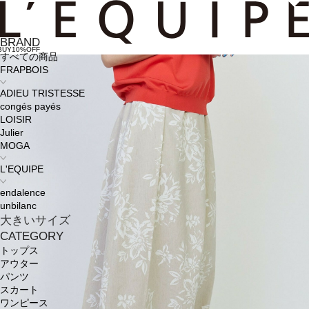
BRAND
BUY10%OFF
すべての商品
FRAPBOIS
ADIEU TRISTESSE
congés payés
LOISIR
Julier
MOGA
L'EQUIPE
endalence
unbilanc
大きいサイズ
CATEGORY
トップス
アウター
パンツ
スカート
ワンピース