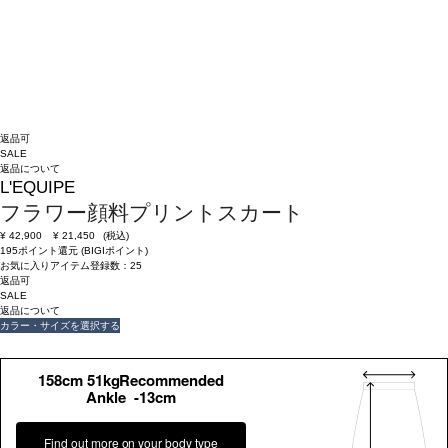
返品可
SALE
返品について
L'EQUIPE
フラワー顔料プリントスカート
¥
42,900
¥
21,450
(税込)
195ポイント還元 (BIGIポイント)
お気に入りアイテム登録数：
25
返品可
SALE
返品について
カラー・サイズを選択する
158cm 51kgRecommended
Ankle -13cm
Find out more on your body type