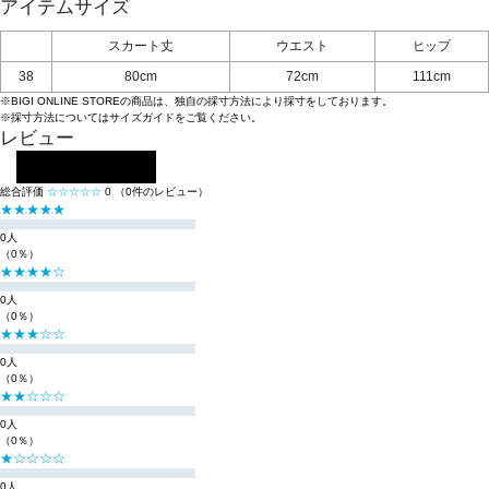
アイテムサイズ
スカート丈
ウエスト
ヒップ
38
80cm
72cm
111cm
※BIGI ONLINE STOREの商品は、独自の採寸方法により採寸をしております。
※採寸方法については
サイズガイド
をご覧ください。
レビュー
レビューを投稿する
総合評価
☆☆☆☆☆
0
（0件のレビュー）
★★★★★
0人
（0％）
★★★★☆
0人
（0％）
★★★☆☆
0人
（0％）
★★☆☆☆
0人
（0％）
★☆☆☆☆
0人