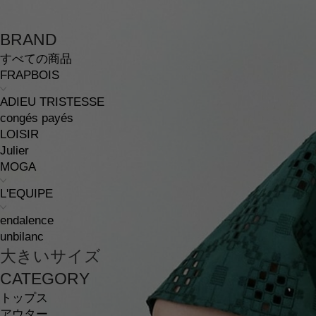
BRAND
すべての商品
FRAPBOIS
ADIEU TRISTESSE
congés payés
LOISIR
Julier
MOGA
L'EQUIPE
endalence
unbilanc
大きいサイズ
CATEGORY
トップス
アウター