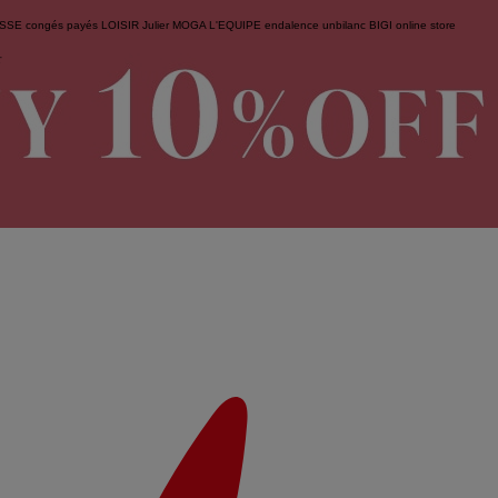
ESSE
congés payés
LOISIR
Julier
MOGA
L'EQUIPE
endalence
unbilanc
BIGI online store
せ