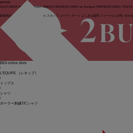
BRAND
COUTURIER
MOGA Collection
GREEN
FRAPBOIS PARK
wb
feerique
FRAPBOIS
ADIEU TRIST
新着商品
(ライブ)
ニュース
セール
スタッフ
コーディネート
よくある質問
ジャーナル
お問い合わ
ログイン
BIGI online store
/
L'EQUIPE
（レキップ）
/
トップス
/
シャツ
/
ボーラー刺繍T/Cシャツ