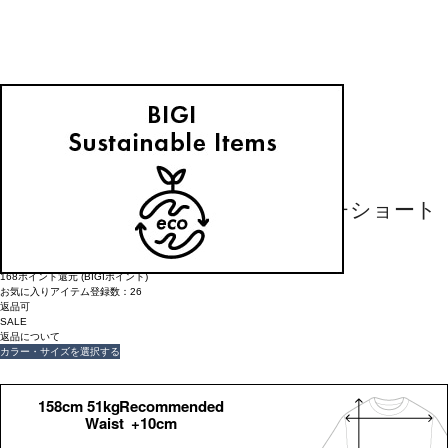
返品可
SALE
返品について
L'EQUIPE
クレープタイプライターストレッチショート
丈シャツ
¥
26,400
¥
18,480
(税込)
168ポイント還元 (BIGIポイント)
お気に入りアイテム登録数：
26
返品可
SALE
返品について
カラー・サイズを選択する
158cm 51kgRecommended
Waist +10cm