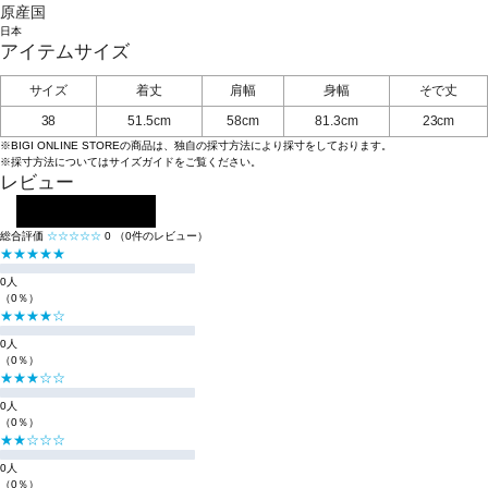
原産国
日本
アイテムサイズ
サイズ
着丈
肩幅
身幅
そで丈
38
51.5cm
58cm
81.3cm
23cm
※BIGI ONLINE STOREの商品は、独自の採寸方法により採寸をしております。
※採寸方法については
サイズガイド
をご覧ください。
レビュー
レビューを投稿する
総合評価
☆☆☆☆☆
0
（0件のレビュー）
★★★★★
0人
（0％）
★★★★☆
0人
（0％）
★★★☆☆
0人
（0％）
★★☆☆☆
0人
（0％）