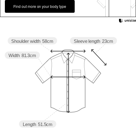
Find out more on your body type
Sleeve length
23cm
Shoulder width
58cm
Width
81.3cm
Length
51.5cm