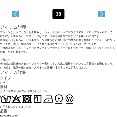
38
アイテム説明
プレーンなシャツカラーと今年らしいショート丈のシャツブラウスです。ドロップショルダーで、
肘が程よく隠れるハーフスリーブなので、日焼けや冷房対策などにも嬉しい丈感です。
普段使いはもちろん、ビジネスシーンや旅行などお出掛けの際の用途も意識したディテールになっ
ています。袖口と身頃のサイドに入れた小さなスリットもデザインのアクセントに。
一枚着はもちろん、インナーにタンクトップやキャミソールを合わせて、羽織りとしてもバランス
の取りやすい着丈です。
＜素材＞
表情感と清涼感のあるタイプライター素材です。人気の楊柳やタテシワの雰囲気を表現しました。
シワ感は、強弱の差がかなりありますが素材特性ですのでご了承ください。
アイテム詳細
タイプ
シャツ
素材
ナイロン50%, 綿46%, ポリウレタン4%
お手入れについてはこちら
品番
B5553FBL020