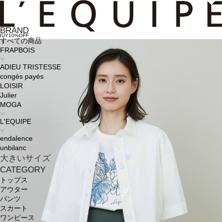
BRAND
BUY10%OFF
すべての商品
FRAPBOIS
ADIEU TRISTESSE
congés payés
LOISIR
Julier
MOGA
L'EQUIPE
endalence
unbilanc
大きいサイズ
CATEGORY
トップス
アウター
パンツ
スカート
ワンピース