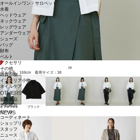
オールインワン・サロペット
水着
ヘッドウェア
ネックウェア
レッグウェア
アンダーウェア
シューズ
バッグ
財布
ベルト
アクセサリ
26
その他
モデル身長：169cm 着用サイズ：38
雑貨小物
インテリア小物
ネイルケア
OTHERS
新着商品
予約商品
オフホワイト
ブラック
セール
NEWS
コーディネート
ショップリスト
スタッフ
ニュース