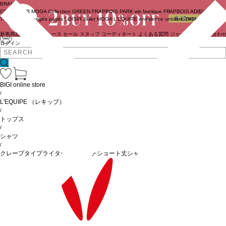
BRAND
COUTURIER
MOGA Collection
GREEN
FRAPBOIS PARK
wb
feerique
FRAPBOIS
ADIEU
TRISTESSE
congés payés
LOISIR
Julier
MOGA
L'EQUIPE
endalence
unbilanc
BIGI online store
新着商品
(ライブ)
ニュース
セール
スタッフ
コーディネート
よくある質問
ジャーナル
お問い合わ
ログイン
BIGI online store
/
L'EQUIPE
（レキップ）
/
トップス
/
シャツ
/
クレープタイプライターストレッチショート丈シャツ