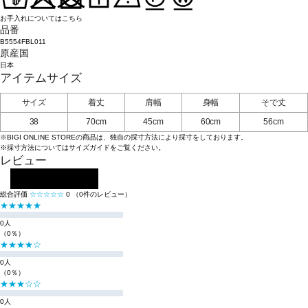
お手入れについてはこちら
品番
B5554FBL011
原産国
日本
アイテムサイズ
サイズ
着丈
肩幅
身幅
そで丈
38
70cm
45cm
60cm
56cm
※BIGI ONLINE STOREの商品は、独自の採寸方法により採寸をしております。
※採寸方法については
サイズガイド
をご覧ください。
レビュー
レビューを投稿する
総合評価
☆☆☆☆☆
0
（0件のレビュー）
★★★★★
0人
（0％）
★★★★☆
0人
（0％）
★★★☆☆
0人