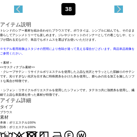
38
アイテム説明
トレンドのシアー素材を組み合わせたブラウスです。ボウタイは、シンプルに結んでも、そのまま
垂らしてアシンメトリーでも楽しめます。ジレやジャケットのインナーとしての着こなしや、ヒッ
プが隠れる丈なので、単品でもボトムスを選ばずお使いいただけます。
※モデル着用画像はスタジオの照明により色味が違って見える場合がございます。商品単品画像を
ご参照ください。
＜素材＞
<<サスティナブル素材>>
・クレープサテン：リサイクルポリエステルを使用した上品な光沢とサラッとした肌触りのサテン
です。光りすぎない光沢を出す為に特殊撚糸をかけた糸を使用し、膨らみの出る加工を施したソフ
トな風合が特徴です。
・シフォン：リサイクルポリエステルを使用したシフォンです。タテヨコ共に強撚糸を使用し、繊
細で上品な表面感を持った素材が特徴です。
アイテム詳細
タイプ
ブラウス
素材
本体：ポリエステル100%
別布：ポリエステル100%