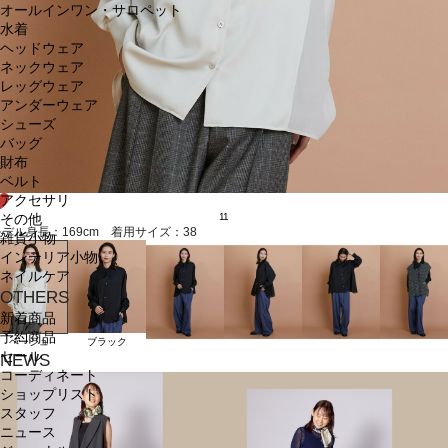
オールインワン・サロペット
水着
ヘッドウェア
ネックウェア
レッグウェア
アンダーウェア
シューズ
バッグ
財布
ベルト
アクセサリ
11
その他
モデル身長：169cm 着用サイズ：38
雑貨小物
インテリア小物
ネイルケア
OTHERS
新着商品
予約商品
ベージュ
ブラック
セール
NEWS
コーディネート
ショップリスト
スタッフ
ニュース