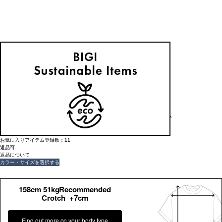
返品可
返品について
L'EQUIPE
クレープサテン＆シフォンブラウス
¥
35,200
(税込)
320ポイント還元 (BIGIポイント)
お気に入りアイテム登録数：
11
返品可
返品について
カラー・サイズを選択する
158cm 51kgRecommended
Crotch +7cm
Find out more on your body type