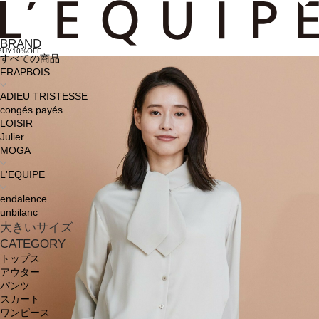
BRAND
BUY10%OFF
すべての商品
FRAPBOIS
ADIEU TRISTESSE
congés payés
LOISIR
Julier
MOGA
L'EQUIPE
endalence
unbilanc
大きいサイズ
CATEGORY
トップス
アウター
パンツ
スカート
ワンピース