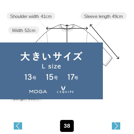
Sleeve length
49cm
Shoulder width
41cm
Width
52cm
Length
56cm
38