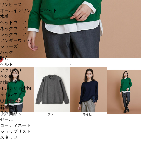
ワンピース
オールインワン・サロペット
水着
ヘッドウェア
ネックウェア
レッグウェア
アンダーウェア
シューズ
バッグ
財布
ベルト
7
アクセサリ
その他
雑貨小物
インテリア小物
ネイルケア
OTHERS
新着商品
予約商品
グリーン
グレー
ネイビー
セール
コーディネート
ショップリスト
スタッフ