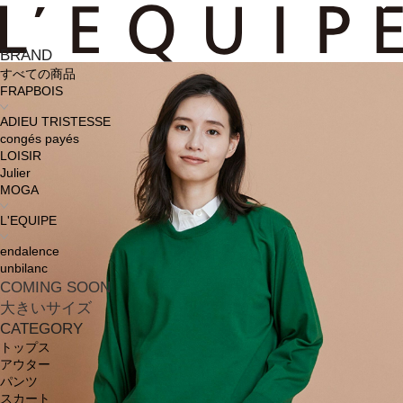
BRAND
すべての商品
FRAPBOIS
ADIEU TRISTESSE
congés payés
LOISIR
Julier
MOGA
L'EQUIPE
endalence
unbilanc
COMING SOON
大きいサイズ
CATEGORY
トップス
アウター
パンツ
スカート