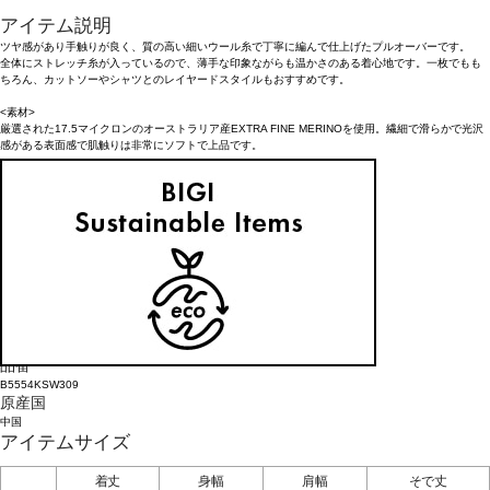
アイテム説明
ツヤ感があり手触りが良く、質の高い細いウール糸で丁寧に編んで仕上げたプルオーバーです。
全体にストレッチ糸が入っているので、薄手な印象ながらも温かさのある着心地です。一枚でもも
ちろん、カットソーやシャツとのレイヤードスタイルもおすすめです。
<素材>
厳選された17.5マイクロンのオーストラリア産EXTRA FINE MERINOを使用。繊細で滑らかで光沢
感がある表面感で肌触りは非常にソフトで上品です。
25.11月カタログ掲載アイテム
アイテム詳細
タイプ
ニット
素材
毛90%, ナイロン8%, ポリエステル2%
お手入れについてはこちら
品番
B5554KSW309
原産国
中国
アイテムサイズ
着丈
身幅
肩幅
そで丈