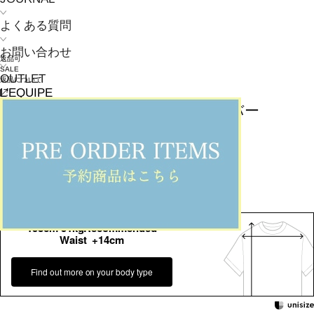
よくある質問
お問い合わせ
返品可
SALE
OUTLET
返品について
L'EQUIPE
ウールハイゲージニットプルオーバー
¥
35,200
¥
24,640
(税込)
224ポイント還元 (BIGIポイント)
お気に入りアイテム登録数：
7
返品可
SALE
返品について
カラー・サイズを選択する
158cm 51kgRecommended
Waist +14cm
Find out more on your body type