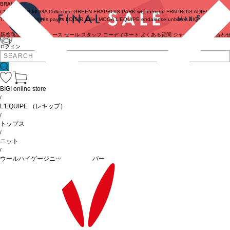
BRAND
COUTURIER
MOGA Collection
GREEN
FRAPBOIS PARK
wb
feerique
FRAPBOIS
ADIEU
TRISTESSE
congés payés
LOISIR
Julier
MOGA
L'EQUIPE
endalence
unbilanc
BIGI online store
新着商品
(ライブ)
ニュース
セール
スタッフ
コーディネート
よくある質問
ジャーナル
お問い合わ
ログイン
BIGI online store
/
L'EQUIPE
（レキップ）
/
トップス
/
ニット
/
ウールハイゲージニットプルオーバー