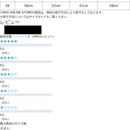
38
56cm
52cm
41cm
49cm
※BIGI ONLINE STOREの商品は、独自の採寸方法により採寸をしております。
※採寸方法については
サイズガイド
をご覧ください。
レビュー
レビューを投稿する
総合評価
☆☆☆☆☆
0
（0件のレビュー）
★★★★★
0人
（0％）
★★★★☆
0人
（0％）
★★★☆☆
0人
（0％）
★★☆☆☆
0人
（0％）
★☆☆☆☆
0人
（0％）
購入商品のサイズ感
小さい