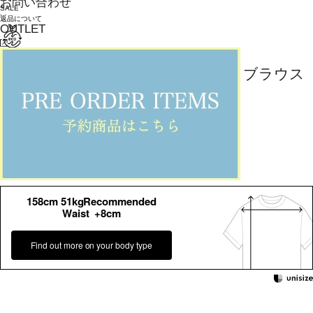
お問い合わせ
SALE
返品について
OUTLET
L'EQUIPE
【大きいサイズ】ビンテージソフトブラウス
¥
37,400
¥
18,700
(税込)
170ポイント還元 (BIGIポイント)
お気に入りアイテム登録数：
7
返品可
大きいサイズ
SALE
返品について
カラー・サイズを選択する
158cm 51kgRecommended
Waist +8cm
Find out more on your body type