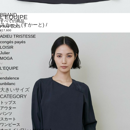
BRAND
L'EQUIPE
すべての商品
スカート
(すかーと)
/
FRAPBOIS
¥17,600
ADIEU TRISTESSE
congés payés
LOISIR
Julier
MOGA
L'EQUIPE
endalence
unbilanc
大きいサイズ
CATEGORY
トップス
アウター
パンツ
スカート
ワンピース