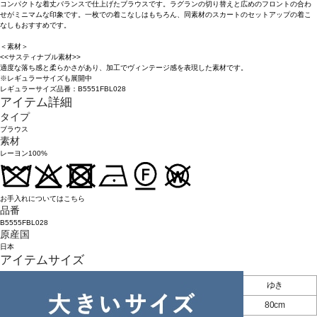
コンパクトな着丈バランスで仕上げたブラウスです。ラグランの切り替えと広めのフロントの合わ
せがミニマムな印象です。一枚での着こなしはもちろん、同素材のスカートのセットアップの着こ
なしもおすすめです。
＜素材＞
<<サスティナブル素材>>
適度な落ち感と柔らかさがあり、加工でヴィンテージ感を表現した素材です。
※レギュラーサイズも展開中
レギュラーサイズ品番：B5551FBL028
アイテム詳細
タイプ
ブラウス
素材
レーヨン100%
お手入れについてはこちら
品番
B5555FBL028
原産国
日本
アイテムサイズ
着丈
身幅
ゆき
13
50cm
57.5cm
80cm