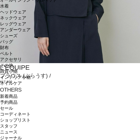
オールインワン・サロペット
水着
ヘッドウェア
ネックウェア
レッグウェア
アンダーウェア
シューズ
バッグ
財布
ベルト
アクセサリ
その他
L'EQUIPE
雑貨小物
ブラウス
(ぶらうす)
/
インテリア小物
¥17,600
ネイルケア
OTHERS
新着商品
予約商品
セール
コーディネート
ショップリスト
スタッフ
ニュース
ジャーナル