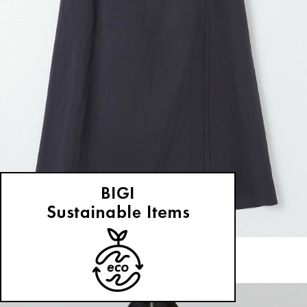
L'EQUIPE
スカート
(すかーと)
/
¥17,600