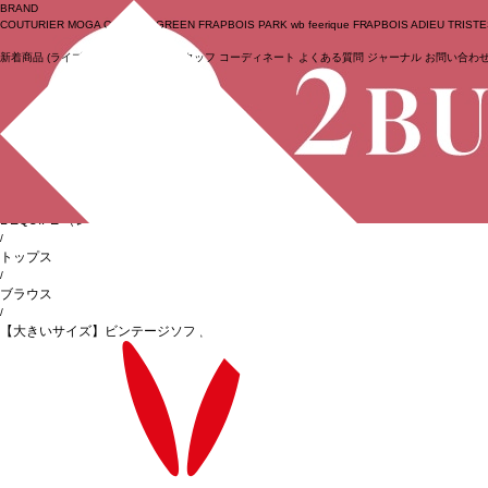
BRAND
COUTURIER
MOGA Collection
GREEN
FRAPBOIS PARK
wb
feerique
FRAPBOIS
ADIEU TRIST
新着商品
(ライブ)
ニュース
セール
スタッフ
コーディネート
よくある質問
ジャーナル
お問い合わ
ログイン
BIGI online store
/
L'EQUIPE
（レキップ）
/
トップス
/
ブラウス
/
【大きいサイズ】ビンテージソフトブラウス