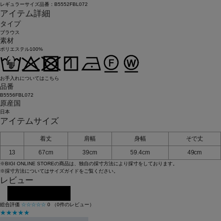
レギュラーサイズ品番：B5552FBL072
アイテム詳細
タイプ
ブラウス
素材
ポリエステル100%
お手入れについてはこちら
品番
B5556FBL072
原産国
日本
アイテムサイズ
着丈
肩幅
身幅
そで丈
13
67cm
39cm
59.4cm
49cm
※BIGI ONLINE STOREの商品は、独自の採寸方法により採寸をしております。
※採寸方法については
サイズガイド
をご覧ください。
レビュー
レビューを投稿する
総合評価
☆☆☆☆☆
0
（0件のレビュー）
★★★★★