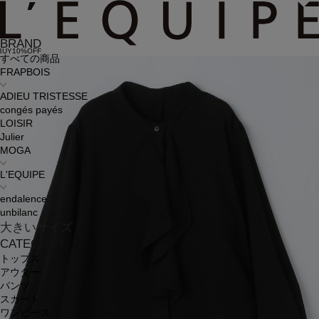
BRAND
BUY10%OFF
すべての商品
FRAPBOIS
ADIEU TRISTESSE
congés payés
LOISIR
Julier
MOGA
L'EQUIPE
endalence
unbilanc
大きいサイズ
CATEGORY
トップス
アウター
パンツ
スカート
ワンピース