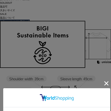
SOLDOUT
返品可
大きいサイズ
SALE
返品について
カラー・サイズを選択する
158cm 51kgRecommended
Crotch +4cm
Find out more on your body type
Sleeve length
49cm
Shoulder width
39cm
Width
59.4cm