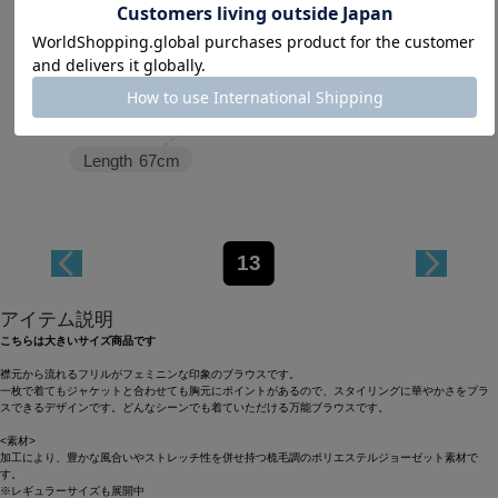
Length
67cm
13
アイテム説明
こちらは大きいサイズ商品です
襟元から流れるフリルがフェミニンな印象のブラウスです。
一枚で着てもジャケットと合わせても胸元にポイントがあるので、スタイリングに華やかさをプラ
スできるデザインです。どんなシーンでも着ていただける万能ブラウスです。
<素材>
加工により、豊かな風合いやストレッチ性を併せ持つ梳毛調のポリエステルジョーゼット素材で
す。
※レギュラーサイズも展開中