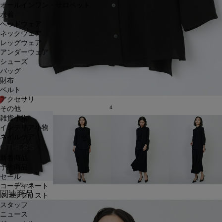
オールインワン・サロペット
水着
ヘッドウェア
ネックウェア
レッグウェア
アンダーウェア
シューズ
バッグ
財布
ベルト
アクセサリ
4
その他
雑貨小物
インテリア小物
ネイルケア
OTHERS
新着商品
予約商品
セール
ブラック
コーディネート
関連商品
ショップリスト
スタッフ
ニュース