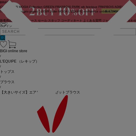
BRAND
COUTURIER
MOGA Collection
GREEN
FRAPBOIS PARK
wb
feerique
FRAPBOIS
ADIEU
TRISTESSE
congés payés
LOISIR
Julier
MOGA
L'EQUIPE
endalence
unbilanc
BIGI online store
新着商品
(ライブ)
ニュース
セール
スタッフ
コーディネート
よくある質問
ジャーナル
お問い合わ
ログイン
BIGI online store
/
L'EQUIPE
（レキップ）
/
トップス
/
ブラウス
/
【大きいサイズ】エアリージョーゼットブラウス