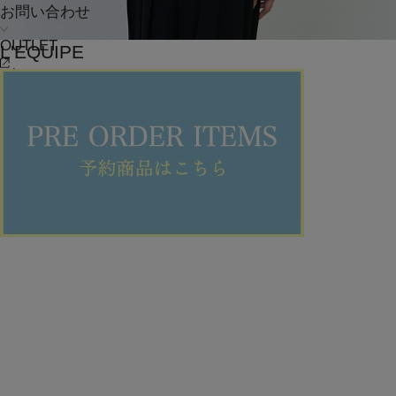
お問い合わせ
OUTLET
L'EQUIPE
ブラウス
(ぶらうす)
/
¥22,330