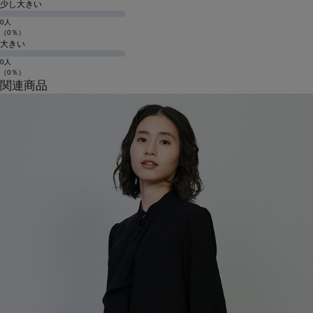
少し大きい
0人
（0％）
大きい
0人
（0％）
関連商品