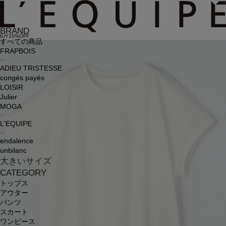
BRAND
BUY10%OFF
すべての商品
FRAPBOIS
ADIEU TRISTESSE
congés payés
LOISIR
Julier
MOGA
L'EQUIPE
endalence
unbilanc
大きいサイズ
CATEGORY
トップス
アウター
パンツ
スカート
ワンピース