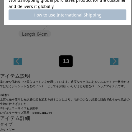
Length
64cm
13
アイテム説明
柔らかな肌触りで上質なコットンを使用しています。適度なゆとりのあるシルエットで一枚着だけ
ではなくジャケットなどのインナーとしてもお使いいただける万能なベーシックアイテムです。
<素材>
上質な糸を使用し光沢感の出る加工を施すことにより、毛羽の少ない綺麗な目面で柔らかな風合の
生地に仕上げました。
※レギュラーサイズも展開中
レギュラーサイズ品番：B5552JBL046
アイテム詳細
タイプ
カットソー