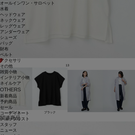
オールインワン・サロペット
水着
ヘッドウェア
ネックウェア
レッグウェア
アンダーウェア
シューズ
バッグ
財布
ベルト
アクセサリ
13
その他
雑貨小物
インテリア小物
ネイルケア
OTHERS
新着商品
予約商品
セール
ホワイト
ブラック
コーディネート
関連商品
ショップリスト
スタッフ
ニュース