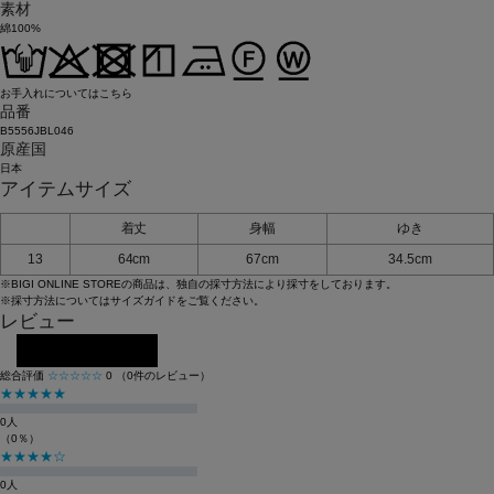
素材
綿100%
お手入れについてはこちら
品番
B5556JBL046
原産国
日本
アイテムサイズ
着丈
身幅
ゆき
13
64cm
67cm
34.5cm
※BIGI ONLINE STOREの商品は、独自の採寸方法により採寸をしております。
※採寸方法については
サイズガイド
をご覧ください。
レビュー
レビューを投稿する
総合評価
☆☆☆☆☆
0
（0件のレビュー）
★★★★★
0人
（0％）
★★★★☆
0人