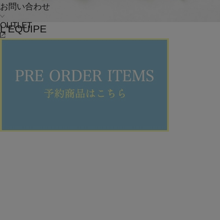
お問い合わせ
OUTLET
L'EQUIPE
カットソー
(かっとそー)
/
¥7,700