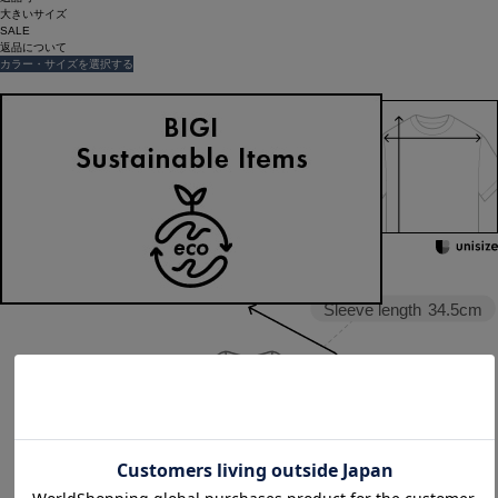
大きいサイズ
SALE
返品について
カラー・サイズを選択する
158cm 51kgRecommended
Crotch +1cm
Find out more on your body type
Sleeve length
34.5cm
Width
67cm