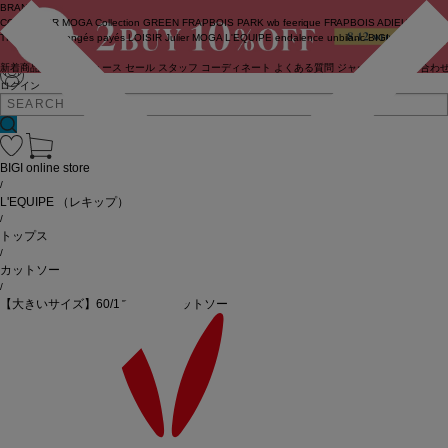
BRAND
COUTURIER
MOGA Collection
GREEN
FRAPBOIS PARK
wb
feerique
FRAPBOIS
ADIEU
TRISTESSE
congés payés
LOISIR
Julier
MOGA
L'EQUIPE
endalence
unbilanc
BIGI online store
新着商品
(ライブ)
ニュース
セール
スタッフ
コーディネート
よくある質問
ジャーナル
お問い合わ
ログイン
BIGI online store
/
L'EQUIPE
（レキップ）
/
トップス
/
カットソー
/
【大きいサイズ】60/1スムースカットソー